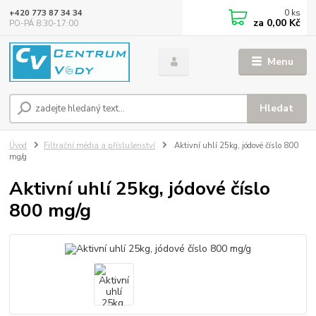
0
ks
+420 773 87 34 34
za
0,00 Kč
PO-PÁ 8:30-17:00
Menu
Hledat
Úvod
Filtrační média a příslušenství
Aktivní uhlí 25kg, jódové číslo 800
mg/g
Aktivní uhlí 25kg, jódové číslo
800 mg/g