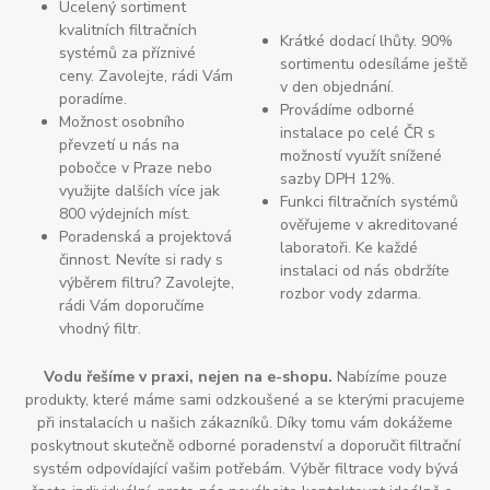
Ucelený sortiment
kvalitních filtračních
Krátké dodací lhůty. 90%
systémů za příznivé
sortimentu odesíláme ještě
ceny. Zavolejte, rádi Vám
v den objednání.
poradíme.
Provádíme odborné
Možnost osobního
instalace po celé ČR s
převzetí u nás na
možností využít snížené
pobočce v Praze nebo
sazby DPH 12%.
využijte dalších více jak
Funkci filtračních systémů
800 výdejních míst.
ověřujeme v akreditované
Poradenská a projektová
laboratoři. Ke každé
činnost. Nevíte si rady s
instalaci od nás obdržíte
výběrem filtru? Zavolejte,
rozbor vody zdarma.
rádi Vám doporučíme
vhodný filtr.
Vodu řešíme v praxi, nejen na e-shopu.
Nabízíme pouze
produkty, které máme sami odzkoušené a se kterými pracujeme
při instalacích u našich zákazníků. Díky tomu vám dokážeme
poskytnout skutečně odborné poradenství a doporučit filtrační
systém odpovídající vašim potřebám. Výběr filtrace vody bývá