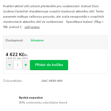
Kvalitní aktivní uhlí určené především pro vodárenství. Jódové číslo
(iodine) částečně charakterizuje sorpční vlastnosti aktivního uhlí. Tento
parametr indikuje celkovou porozitu, ale zcela nevypovídá o sorpčních
vlastnostech aktivního uhlí ve vodárenství. Specifikace balení: 25kg =
56l. jódové č...
celý popis
Dostupnost
Skladem
4 622 Kč
/
ks
3 820 Kč
bez DPH
Přidat do košíku
Číslo produktu:
GAC-0830-800
Rychlá expedice
90% sortimentu odesíláme ihned