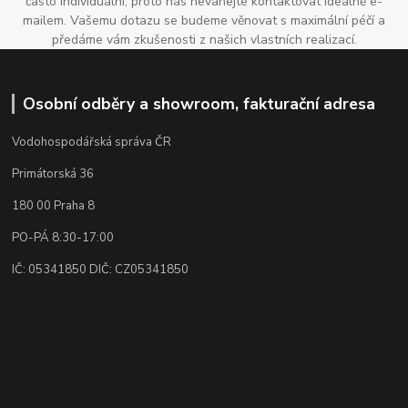
často individuální, proto nás neváhejte kontaktovat ideálně e-
mailem. Vašemu dotazu se budeme věnovat s maximální péčí a
předáme vám zkušenosti z našich vlastních realizací.
Osobní odběry a showroom, fakturační adresa
Vodohospodářská správa ČR
Primátorská 36
180 00 Praha 8
PO-PÁ 8:30-17:00
IČ: 05341850 DIČ: CZ05341850