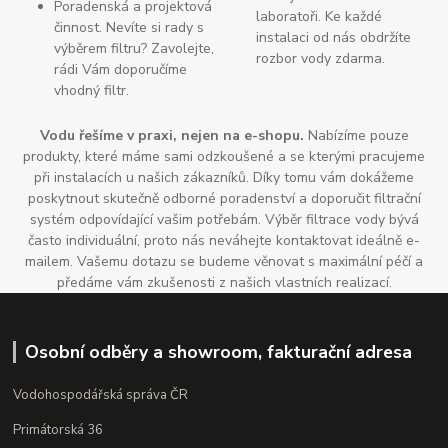
Poradenská a projektová
laboratoři. Ke každé
činnost. Nevíte si rady s
instalaci od nás obdržíte
výběrem filtru? Zavolejte,
rozbor vody zdarma.
rádi Vám doporučíme
vhodný filtr.
Vodu řešíme v praxi, nejen na e-shopu.
Nabízíme pouze
produkty, které máme sami odzkoušené a se kterými pracujeme
při instalacích u našich zákazníků. Díky tomu vám dokážeme
poskytnout skutečně odborné poradenství a doporučit filtrační
systém odpovídající vašim potřebám. Výběr filtrace vody bývá
často individuální, proto nás neváhejte kontaktovat ideálně e-
mailem. Vašemu dotazu se budeme věnovat s maximální péčí a
předáme vám zkušenosti z našich vlastních realizací.
Osobní odběry a showroom, fakturační adresa
Vodohospodářská správa ČR
Primátorská 36