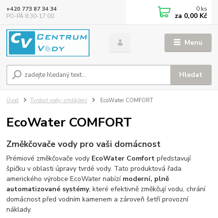
0
ks
+420 773 87 34 34
za
0,00 Kč
PO-PÁ 8:30-17:00
Menu
Hledat
Úvod
Tvrdost vody-změkčení
EcoWater COMFORT
EcoWater COMFORT
Změkčovače vody pro vaši domácnost
Prémiové změkčovače vody
EcoWater Comfort
představují
špičku v oblasti úpravy tvrdé vody. Tato produktová řada
amerického výrobce EcoWater nabízí
moderní, plně
automatizované systémy
, které efektivně změkčují vodu, chrání
domácnost před vodním kamenem a zároveň šetří provozní
náklady.