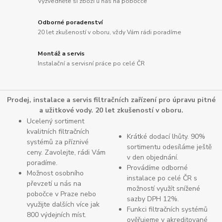
Vyzvedněte si zboží u nás na pobočce
Odborné poradenství
20 let zkušeností v oboru, vždy Vám rádi poradíme
Montáž a servis
Instalační a servisní práce po celé ČR
Prodej, instalace a servis filtračních zařízení pro úpravu pitné
a užitkové vody. 20 let zkušeností v oboru.
Ucelený sortiment
kvalitních filtračních
Krátké dodací lhůty. 90%
systémů za příznivé
sortimentu odesíláme ještě
ceny. Zavolejte, rádi Vám
v den objednání.
poradíme.
Provádíme odborné
Možnost osobního
instalace po celé ČR s
převzetí u nás na
možností využít snížené
pobočce v Praze nebo
sazby DPH 12%.
využijte dalších více jak
Funkci filtračních systémů
800 výdejních míst.
ověřujeme v akreditované