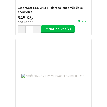
CleanSoft ECOWATER údržba iontoměničové
pryskyřice
545 Kč
/
ks
Skladem
450 Kč
bez DPH
Přidat do košíku