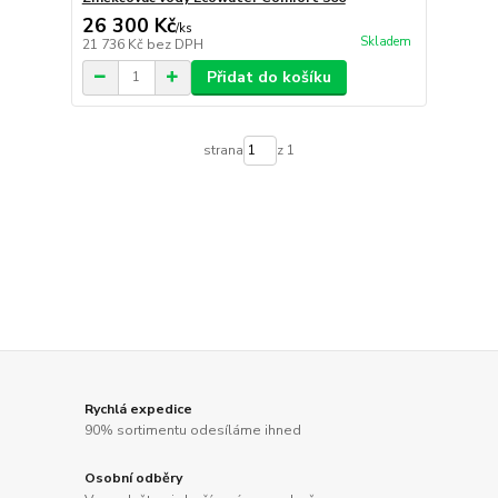
26 300 Kč
/
ks
Skladem
21 736 Kč
bez DPH
Přidat do košíku
strana
z 1
Rychlá expedice
90% sortimentu odesíláme ihned
Osobní odběry