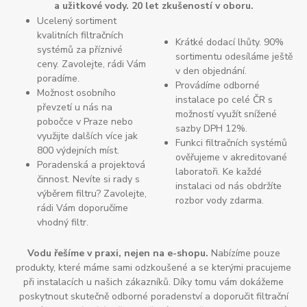
a užitkové vody. 20 let zkušeností v oboru.
Ucelený sortiment
kvalitních filtračních
Krátké dodací lhůty. 90%
systémů za příznivé
sortimentu odesíláme ještě
ceny. Zavolejte, rádi Vám
v den objednání.
poradíme.
Provádíme odborné
Možnost osobního
instalace po celé ČR s
převzetí u nás na
možností využít snížené
pobočce v Praze nebo
sazby DPH 12%.
využijte dalších více jak
Funkci filtračních systémů
800 výdejních míst.
ověřujeme v akreditované
Poradenská a projektová
laboratoři. Ke každé
činnost. Nevíte si rady s
instalaci od nás obdržíte
výběrem filtru? Zavolejte,
rozbor vody zdarma.
rádi Vám doporučíme
vhodný filtr.
Vodu řešíme v praxi, nejen na e-shopu.
Nabízíme pouze
produkty, které máme sami odzkoušené a se kterými pracujeme
při instalacích u našich zákazníků. Díky tomu vám dokážeme
poskytnout skutečně odborné poradenství a doporučit filtrační