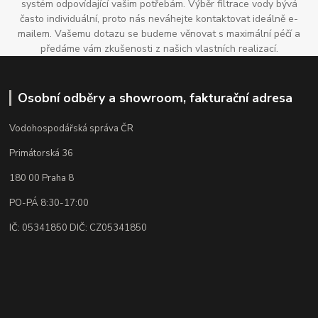
systém odpovídající vašim potřebám. Výběr filtrace vody bývá
často individuální, proto nás neváhejte kontaktovat ideálně e-
mailem. Vašemu dotazu se budeme věnovat s maximální péčí a
předáme vám zkušenosti z našich vlastních realizací.
Osobní odběry a showroom, fakturační adresa
Vodohospodářská správa ČR
Primátorská 36
180 00 Praha 8
PO-PÁ 8:30-17:00
IČ: 05341850 DIČ: CZ05341850