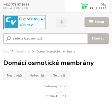
0
ks
+420 773 87 34 34
za
0,00 Kč
PO-PÁ 8:30-17:00
Menu
Hledat
Úvod
Membrány
Domácí osmotické membrány
Domácí osmotické membrány
Nejnovější
Nejlevnější
Nejdražší
Zobrazuji 1-1 z 1
strana
z 1