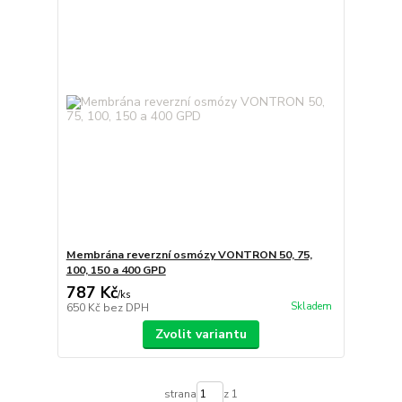
Membrána reverzní osmózy VONTRON 50, 75,
100, 150 a 400 GPD
787 Kč
/
ks
Skladem
650 Kč
bez DPH
Zvolit variantu
strana
z 1