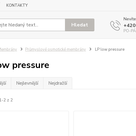
KONTAKTY
Nevíte
Hledat
+420
PO-PÁ
Membrány
Průmyslové osmotické membrány
LP low pressure
ow pressure
jší
Nejlevnější
Nejdražší
1-2 z 2