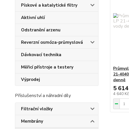
Pískové a katalytické filtry
Aktivní uhlí
Odstranění arzenu
Reverzní osmóza-průmyslová
Dávkovací technika
Měřicí přístroje a testery
Průmys
21-4040
Výprodej
denně
5 614
4 640 K
Příslušenství a náhradní díly
Filtrační vložky
Membrány