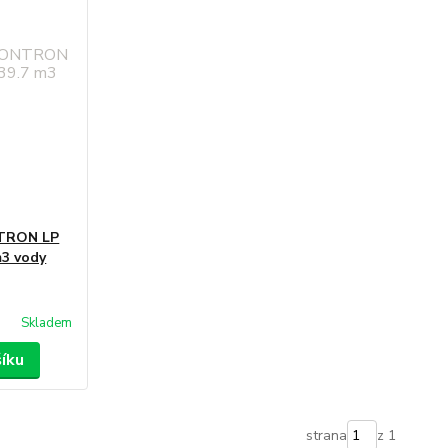
NTRON LP
m3 vody
Skladem
šíku
strana
z 1