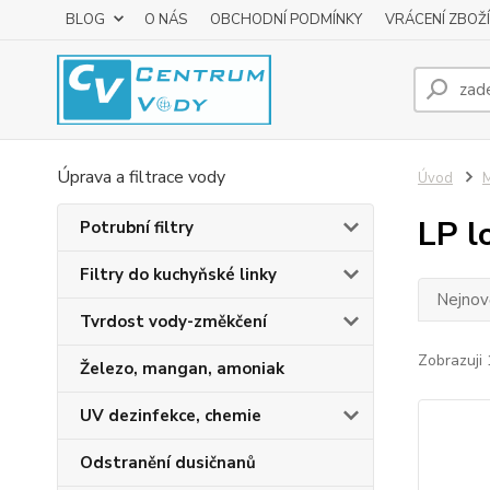
BLOG
O NÁS
OBCHODNÍ PODMÍNKY
VRÁCENÍ ZBOŽÍ
Úprava a filtrace vody
Úvod
LP l
Potrubní filtry
Filtry do kuchyňské linky
Nejnově
Tvrdost vody-změkčení
Zobrazuji 
Železo, mangan, amoniak
UV dezinfekce, chemie
Odstranění dusičnanů