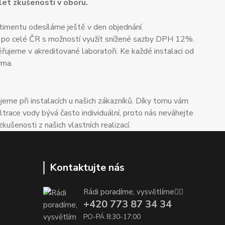
 let zkušeností v oboru.
timentu odesíláme ještě v den objednání.
 po celé ČR s možností využít snížené sazby DPH 12%.
ěřujeme v akreditované laboratoři. Ke každé instalaci od
rma.
me při instalacích u našich zákazníků. Díky tomu vám
trace vody bývá často individuální, proto nás neváhejte
enosti z našich vlastních realizací.
Kontaktujte nás
Rádi poradíme, vysvětlíme👌🏼
+420 773 87 34 34
PO-PÁ 8:30-17:00