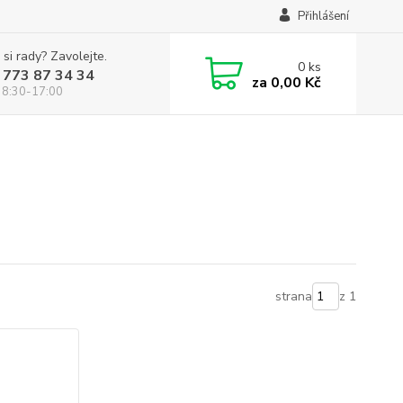
Přihlášení
 si rady? Zavolejte.
0
ks
 773 87 34 34
za
0,00 Kč
 8:30-17:00
strana
z 1