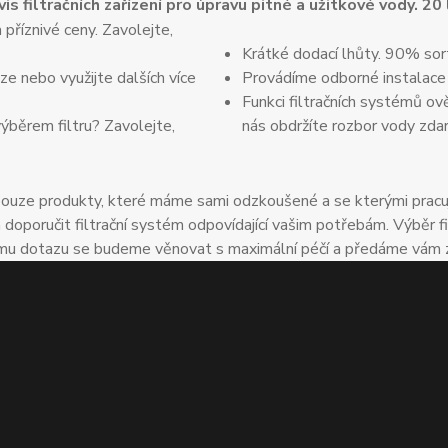
vis filtračních zařízení pro úpravu pitné a užitkové vody. 20
 příznivé ceny. Zavolejte,
Krátké dodací lhůty. 90% sor
e nebo využijte dalších více
Provádíme odborné instalace
Funkci filtračních systémů ov
výběrem filtru? Zavolejte,
nás obdržíte rozbor vody zda
uze produkty, které máme sami odzkoušené a se kterými pracuje
oručit filtrační systém odpovídající vašim potřebám. Výběr fil
u dotazu se budeme věnovat s maximální péčí a předáme vám zkuš