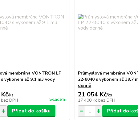
lová membrána VONTRON LP
Průmyslová membrána VO
 s výkonem až 9.1 m3 vody
22-8040 s výkonem až 39.7 
denně
 Kč
21 054 Kč
/
ks
/
ks
Skladem
č
bez DPH
17 400 Kč
bez DPH
Přidat do košíku
Přidat do ko