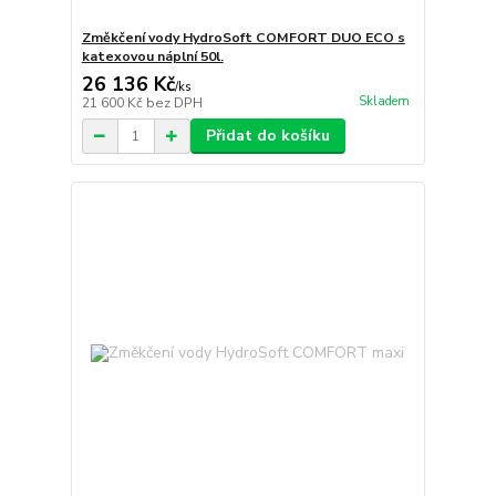
Změkčení vody HydroSoft COMFORT DUO ECO s
katexovou náplní 50l.
26 136 Kč
/
ks
Skladem
21 600 Kč
bez DPH
Přidat do košíku