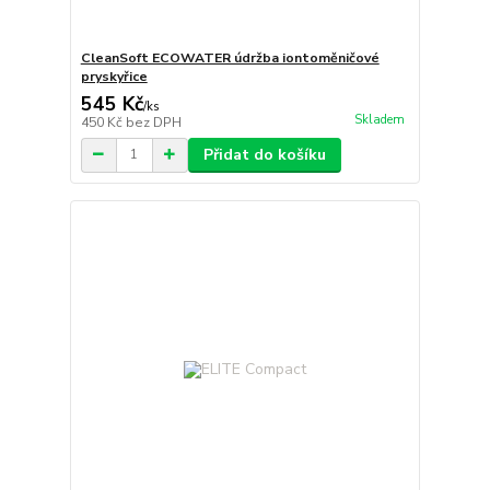
CleanSoft ECOWATER údržba iontoměničové
pryskyřice
545 Kč
/
ks
Skladem
450 Kč
bez DPH
Přidat do košíku