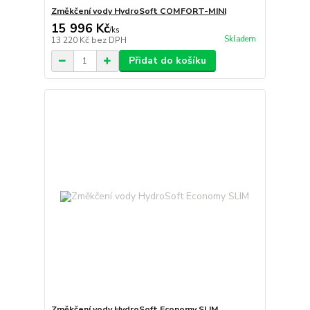
Změkčení vody HydroSoft COMFORT-MINI
15 996 Kč
/
ks
Skladem
13 220 Kč
bez DPH
Přidat do košíku
Změkčení vody HydroSoft Economy SLIM