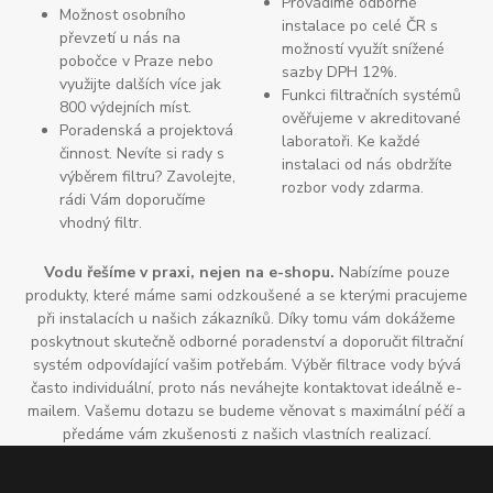
Provádíme odborné
Možnost osobního
instalace po celé ČR s
převzetí u nás na
možností využít snížené
pobočce v Praze nebo
sazby DPH 12%.
využijte dalších více jak
Funkci filtračních systémů
800 výdejních míst.
ověřujeme v akreditované
Poradenská a projektová
laboratoři. Ke každé
činnost. Nevíte si rady s
instalaci od nás obdržíte
výběrem filtru? Zavolejte,
rozbor vody zdarma.
rádi Vám doporučíme
vhodný filtr.
Vodu řešíme v praxi, nejen na e-shopu.
Nabízíme pouze
produkty, které máme sami odzkoušené a se kterými pracujeme
při instalacích u našich zákazníků. Díky tomu vám dokážeme
poskytnout skutečně odborné poradenství a doporučit filtrační
systém odpovídající vašim potřebám. Výběr filtrace vody bývá
často individuální, proto nás neváhejte kontaktovat ideálně e-
mailem. Vašemu dotazu se budeme věnovat s maximální péčí a
předáme vám zkušenosti z našich vlastních realizací.