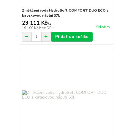
Změkčení vody HydroSoft COMFORT DUO ECO s
katexovou náplní 37l.
23 111 Kč
/
ks
Skladem
19 100 Kč
bez DPH
Přidat do košíku