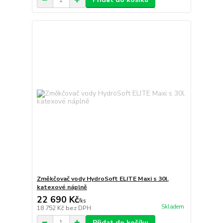
Změkčovač vody HydroSoft ELITE Maxi s 30l.
katexové náplně
22 690 Kč
/
ks
Skladem
18 752 Kč
bez DPH
Přidat do košíku