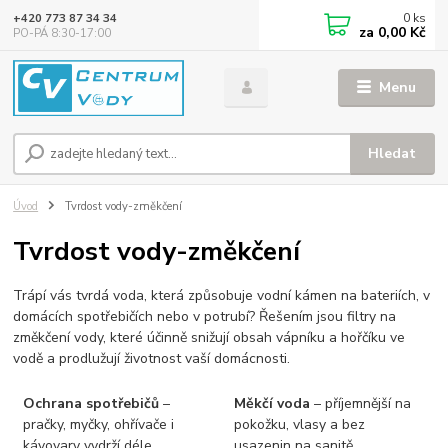
0
ks
+420 773 87 34 34
za
0,00 Kč
PO-PÁ 8:30-17:00
Menu
Hledat
Úvod
Tvrdost vody-změkčení
Tvrdost vody-změkčení
Trápí vás tvrdá voda, která způsobuje vodní kámen na bateriích, v
domácích spotřebičích nebo v potrubí? Řešením jsou filtry na
změkčení vody, které účinně snižují obsah vápníku a hořčíku ve
vodě a prodlužují životnost vaší domácnosti.
Ochrana spotřebičů
–
Měkčí voda
– příjemnější na
pračky, myčky, ohřívače i
pokožku, vlasy a bez
kávovary vydrží déle.
usazenin na sanitě.