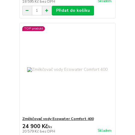
Skladem
18 595 Kč
bez DPH
Přidat do košíku
TOP produkt
Změkčovač vody Ecowater Comfort 400
24 900 Kč
/
ks
Skladem
20 579 Kč
bez DPH