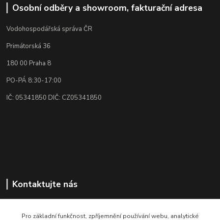
Osobní odběry a showroom, fakturační adresa
Vodohospodářská správa ČR
Primátorská 36
180 00 Praha 8
PO-PÁ 8:30-17:00
IČ: 05341850 DIČ: CZ05341850
Kontaktujte nás
Rádi poradíme, vysvětlíme👌🏼
+420 773 87 34 34
Pro základní funkčnost, zpříjemnění používání webu, analytické