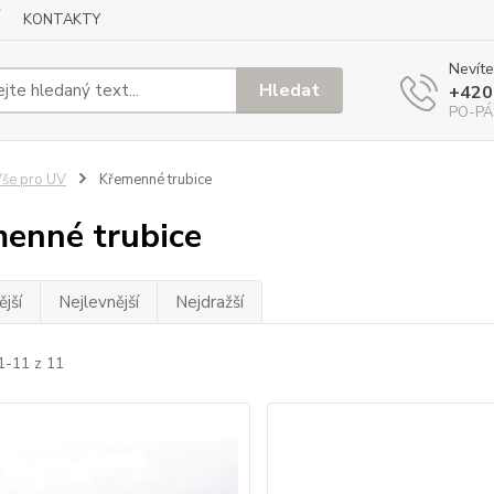
KONTAKTY
Nevíte
Hledat
+420
PO-PÁ
še pro UV
Křemenné trubice
enné trubice
jší
Nejlevnější
Nejdražší
1-11 z 11