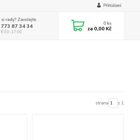
Přihlášení
 si rady? Zavolejte.
0
ks
 773 87 34 34
za
0,00 Kč
 8:30-17:00
strana
z 1