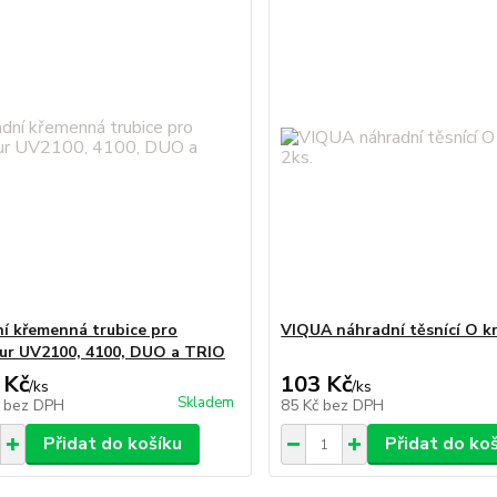
í křemenná trubice pro
VIQUA náhradní těsnící O kr
ur UV2100, 4100, DUO a TRIO
 Kč
103 Kč
/
ks
/
ks
Skladem
č
bez DPH
85 Kč
bez DPH
Přidat do košíku
Přidat do ko