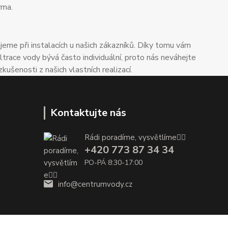
rma.
me při instalacích u našich zákazníků. Díky tomu vám
trace vody bývá často individuální, proto nás neváhejte
enosti z našich vlastních realizací.
Kontaktujte nás
Rádi poradíme, vysvětlíme👌🏼
+420 773 87 34 34
PO-PÁ 8:30-17:00
info@centrumvody.cz