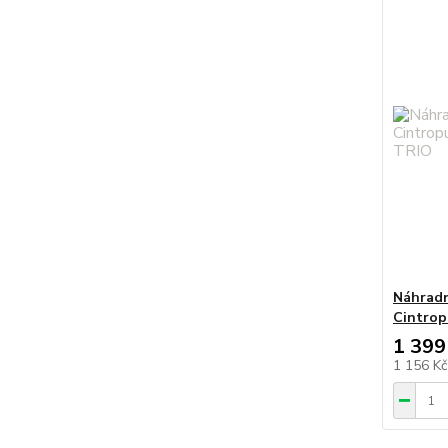
Náhradn
Cintrop
1 399
1 156 K