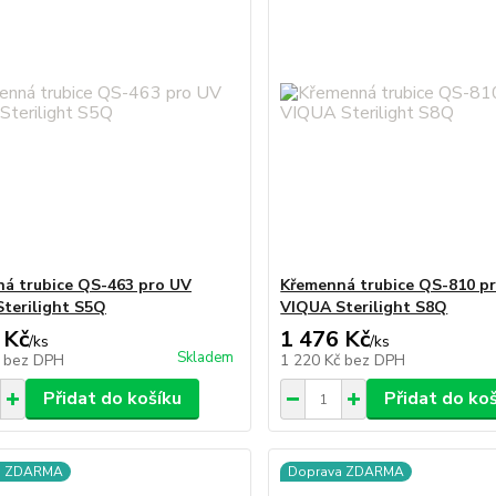
á trubice QS-463 pro UV
Křemenná trubice QS-810 p
terilight S5Q
VIQUA Sterilight S8Q
 Kč
1 476 Kč
/
ks
/
ks
Skladem
č
bez DPH
1 220 Kč
bez DPH
Přidat do košíku
Přidat do ko
a ZDARMA
Doprava ZDARMA