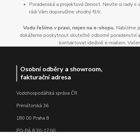
Poradenská a projektová činnost. Nevíte si rady s 
rádi Vám doporučíme vhodný filtr.
Vodu řešíme v praxi, nejen na e-shopu.
Nabízíme po
dokážeme poskytnout skutečně odborné poradenství a dop
kontaktovat ideálně e-mailem. Vašem
Osobní odběry a showroom,
fakturační adresa
Vodohospodářská správa ČR
Primátorská 36
180 00 Praha 8
PO-PÁ 8:30-17:00