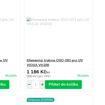
ro UV
Křemenná trubice QSO-001 pro UV
VIQUA VH200
1 186 Kč
/
ks
Skladem
Skladem
980 Kč
bez DPH
šíku
Přidat do košíku
Doprava ZDARMA