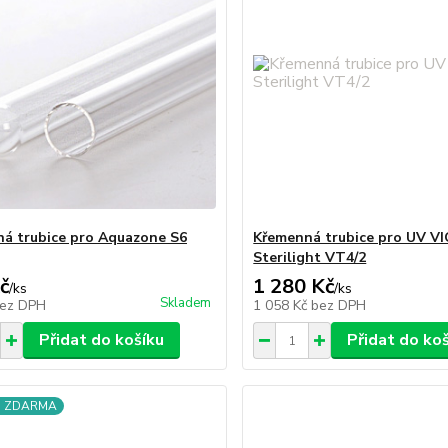
á trubice pro Aquazone S6
Křemenná trubice pro UV V
Sterilight VT4/2
č
1 280 Kč
/
ks
/
ks
Skladem
ez DPH
1 058 Kč
bez DPH
Přidat do košíku
Přidat do ko
a ZDARMA