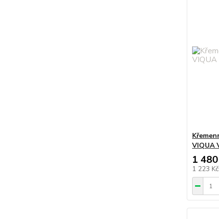
Křemenn
VIQUA 
1 480
1 223 K