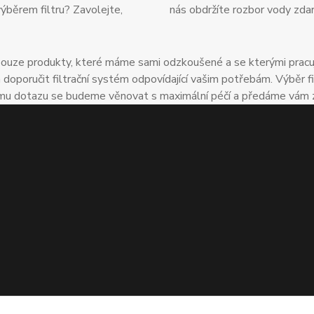
výběrem filtru? Zavolejte,
nás obdržíte rozbor vody zda
uze produkty, které máme sami odzkoušené a se kterými pracuje
oručit filtrační systém odpovídající vašim potřebám. Výběr fil
u dotazu se budeme věnovat s maximální péčí a předáme vám zkuš