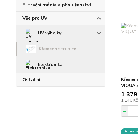
Filtrační média a příslušenství
Vše pro UV
UV výbojky
Křemenné trubice
Elektronika
Křemenn
Ostatní
VIQUA S
1 379
1 140 K
Doprav