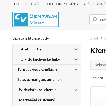
BLOG
O NÁS
OBCHODNÍ PODMÍNKY
VRÁCENÍ ZBOŽÍ
Úprava a filtrace vody
Úvod
V
Křem
Potrubní filtry
Filtry do kuchyňské linky
Nejnově
Tvrdost vody-změkčení
Zobrazuji 
Železo, mangan, amoniak
UV dezinfekce, chemie
Odstranění dusičnanů