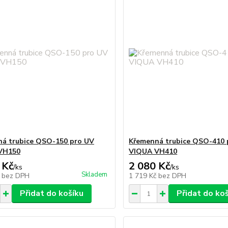
á trubice QSO-150 pro UV
Křemenná trubice QSO-410 
VH150
VIQUA VH410
 Kč
2 080 Kč
/
ks
/
ks
Skladem
č
bez DPH
1 719 Kč
bez DPH
Přidat do košíku
Přidat do ko