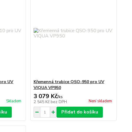
pro UV
Křemenná trubice QSO-950 pro UV
VIQUA VP950
3 079 Kč
/
ks
Skladem
Není skladem
2 545 Kč
bez DPH
šíku
Přidat do košíku