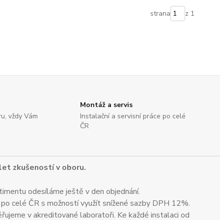
strana
z 1
Montáž a servis
ru, vždy Vám
Instalační a servisní práce po celé
ČR
 let zkušeností v oboru.
timentu odesíláme ještě v den objednání.
 po celé ČR s možností využít snížené sazby DPH 12%.
ěřujeme v akreditované laboratoři. Ke každé instalaci od