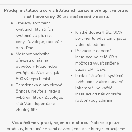
Prodej, instalace a servis filtračních zařízení pro úpravu pitné
a užitkové vody. 20 let zkušeností v oboru.
Ucelený sortiment
kvalitních filtračních
Krátké dodací lhůty. 90%
systémů za příznivé
sortimentu odesíláme ještě
ceny. Zavolejte, rádi Vám
v den objednání.
poradíme.
Provádíme odborné
Možnost osobního
instalace po celé ČR s
převzetí u nás na
možností využít snížené
pobočce v Praze nebo
sazby DPH 12%.
využijte dalších více jak
Funkci filtračních systémů
800 výdejních míst.
ověřujeme v akreditované
Poradenská a projektová
laboratoři. Ke každé
činnost. Nevíte si rady s
instalaci od nás obdržíte
výběrem filtru? Zavolejte,
rozbor vody zdarma.
rádi Vám doporučíme
vhodný filtr.
Vodu řešíme v praxi, nejen na e-shopu.
Nabízíme pouze
produkty, které máme sami odzkoušené a se kterými pracujeme