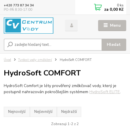
0
ks
+420 773 87 34 34
za
0,00 Kč
PO-PÁ 8:30-17:00
Menu
Hledat
Úvod
Tvrdost vody-změkčení
HydroSoft COMFORT
HydroSoft COMFORT
HydroSoft Comfort je léty prověřený změkčovač vody, který je
postupně nahrazován pokročilejším systémem
HydroSoft ELITE
.
Nejnovější
Nejlevnější
Nejdražší
Zobrazuji 1-2 z 2