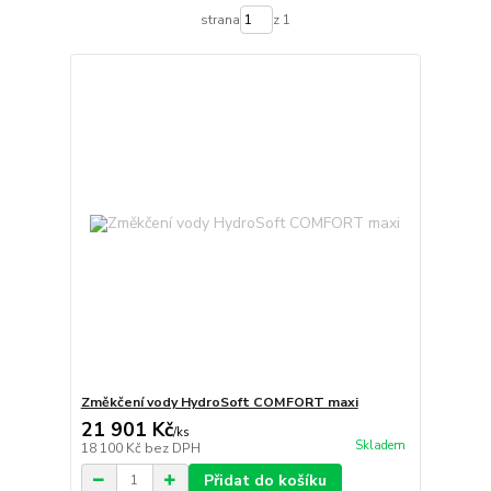
strana
z 1
Změkčení vody HydroSoft COMFORT maxi
21 901 Kč
/
ks
Skladem
18 100 Kč
bez DPH
Přidat do košíku