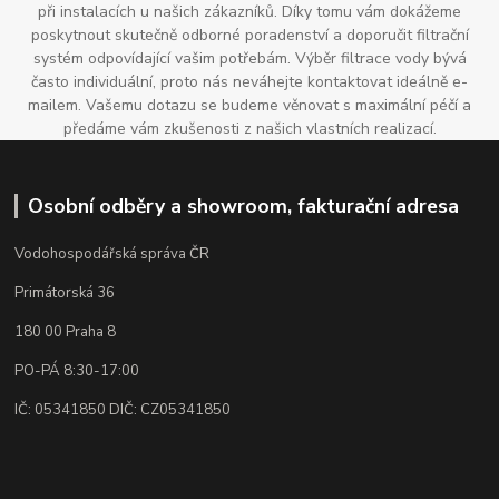
při instalacích u našich zákazníků. Díky tomu vám dokážeme
poskytnout skutečně odborné poradenství a doporučit filtrační
systém odpovídající vašim potřebám. Výběr filtrace vody bývá
často individuální, proto nás neváhejte kontaktovat ideálně e-
mailem. Vašemu dotazu se budeme věnovat s maximální péčí a
předáme vám zkušenosti z našich vlastních realizací.
Osobní odběry a showroom, fakturační adresa
Vodohospodářská správa ČR
Primátorská 36
180 00 Praha 8
PO-PÁ 8:30-17:00
IČ: 05341850 DIČ: CZ05341850