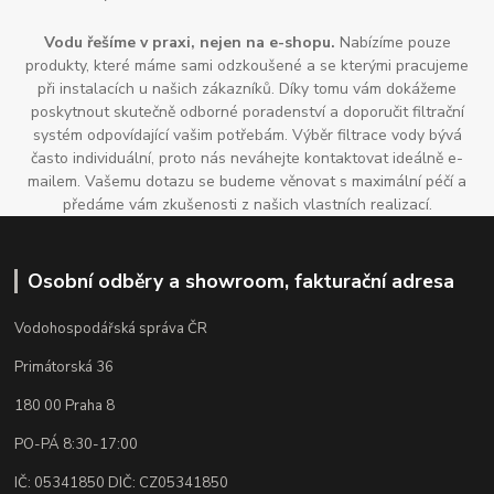
Vodu řešíme v praxi, nejen na e-shopu.
Nabízíme pouze
produkty, které máme sami odzkoušené a se kterými pracujeme
při instalacích u našich zákazníků. Díky tomu vám dokážeme
poskytnout skutečně odborné poradenství a doporučit filtrační
systém odpovídající vašim potřebám. Výběr filtrace vody bývá
často individuální, proto nás neváhejte kontaktovat ideálně e-
mailem. Vašemu dotazu se budeme věnovat s maximální péčí a
předáme vám zkušenosti z našich vlastních realizací.
Osobní odběry a showroom, fakturační adresa
Vodohospodářská správa ČR
Primátorská 36
180 00 Praha 8
PO-PÁ 8:30-17:00
IČ: 05341850 DIČ: CZ05341850