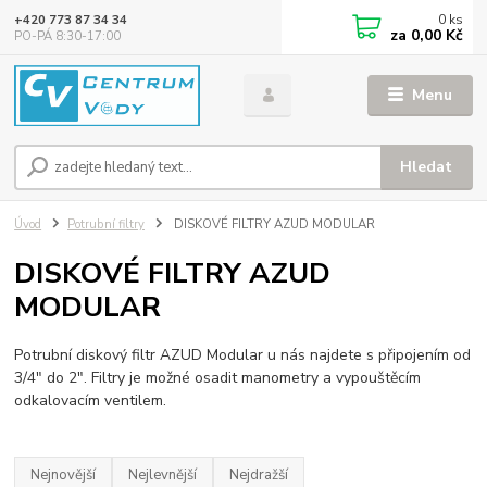
0
ks
+420 773 87 34 34
za
0,00 Kč
PO-PÁ 8:30-17:00
Menu
Hledat
Úvod
Potrubní filtry
DISKOVÉ FILTRY AZUD MODULAR
DISKOVÉ FILTRY AZUD
MODULAR
Potrubní diskový filtr AZUD Modular u nás najdete s připojením od
3/4" do 2". Filtry je možné osadit manometry a vypouštěcím
odkalovacím ventilem.
Nejnovější
Nejlevnější
Nejdražší