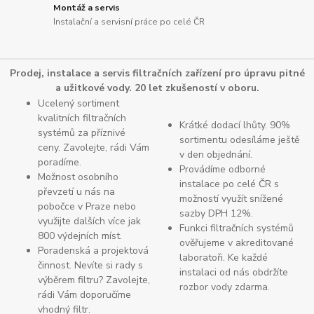
Montáž a servis
Instalační a servisní práce po celé ČR
Prodej, instalace a servis filtračních zařízení pro úpravu pitné
a užitkové vody. 20 let zkušeností v oboru.
Ucelený sortiment
kvalitních filtračních
Krátké dodací lhůty. 90%
systémů za příznivé
sortimentu odesíláme ještě
ceny. Zavolejte, rádi Vám
v den objednání.
poradíme.
Provádíme odborné
Možnost osobního
instalace po celé ČR s
převzetí u nás na
možností využít snížené
pobočce v Praze nebo
sazby DPH 12%.
využijte dalších více jak
Funkci filtračních systémů
800 výdejních míst.
ověřujeme v akreditované
Poradenská a projektová
laboratoři. Ke každé
činnost. Nevíte si rady s
instalaci od nás obdržíte
výběrem filtru? Zavolejte,
rozbor vody zdarma.
rádi Vám doporučíme
vhodný filtr.