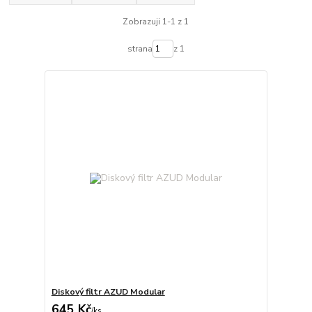
Zobrazuji 1-1 z 1
strana
z 1
Diskový filtr AZUD Modular
645 Kč
/
ks