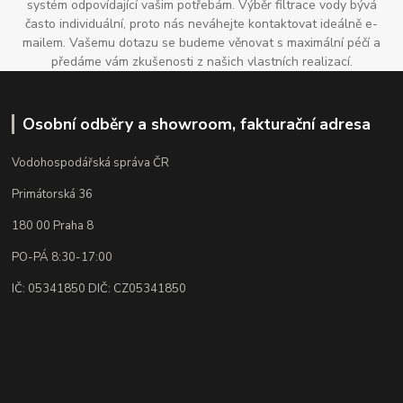
systém odpovídající vašim potřebám. Výběr filtrace vody bývá
často individuální, proto nás neváhejte kontaktovat ideálně e-
mailem. Vašemu dotazu se budeme věnovat s maximální péčí a
předáme vám zkušenosti z našich vlastních realizací.
Osobní odběry a showroom, fakturační adresa
Vodohospodářská správa ČR
Primátorská 36
180 00 Praha 8
PO-PÁ 8:30-17:00
IČ: 05341850 DIČ: CZ05341850