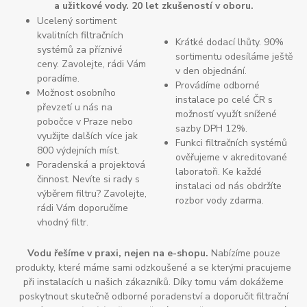
a užitkové vody. 20 let zkušeností v oboru.
Ucelený sortiment
kvalitních filtračních
Krátké dodací lhůty. 90%
systémů za příznivé
sortimentu odesíláme ještě
ceny. Zavolejte, rádi Vám
v den objednání.
poradíme.
Provádíme odborné
Možnost osobního
instalace po celé ČR s
převzetí u nás na
možností využít snížené
pobočce v Praze nebo
sazby DPH 12%.
využijte dalších více jak
Funkci filtračních systémů
800 výdejních míst.
ověřujeme v akreditované
Poradenská a projektová
laboratoři. Ke každé
činnost. Nevíte si rady s
instalaci od nás obdržíte
výběrem filtru? Zavolejte,
rozbor vody zdarma.
rádi Vám doporučíme
vhodný filtr.
Vodu řešíme v praxi, nejen na e-shopu.
Nabízíme pouze
produkty, které máme sami odzkoušené a se kterými pracujeme
při instalacích u našich zákazníků. Díky tomu vám dokážeme
poskytnout skutečně odborné poradenství a doporučit filtrační