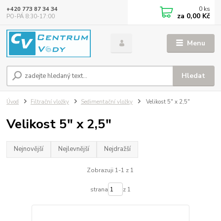
0
ks
+420 773 87 34 34
za
0,00 Kč
PO-PÁ 8:30-17:00
Menu
Hledat
Úvod
Filtrační vložky
Sedimentační vložky
Velikost 5" x 2,5"
Velikost 5" x 2,5"
Nejnovější
Nejlevnější
Nejdražší
Zobrazuji 1-1 z 1
strana
z 1