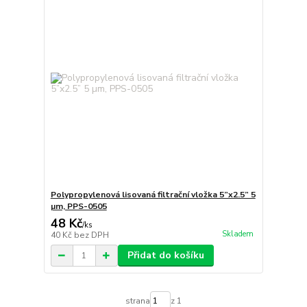
Polypropylenová lisovaná filtrační vložka 5”x2.5” 5
µm, PPS-0505
48 Kč
/
ks
Skladem
40 Kč
bez DPH
Přidat do košíku
strana
z 1