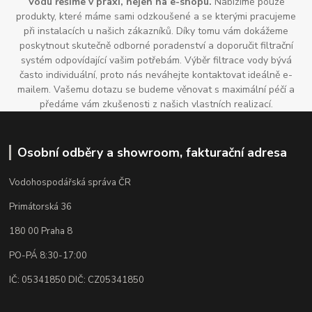
Vodu řešíme v praxi, nejen na e-shopu.
Nabízíme pouze
produkty, které máme sami odzkoušené a se kterými pracujeme
při instalacích u našich zákazníků. Díky tomu vám dokážeme
poskytnout skutečně odborné poradenství a doporučit filtrační
systém odpovídající vašim potřebám. Výběr filtrace vody bývá
často individuální, proto nás neváhejte kontaktovat ideálně e-
mailem. Vašemu dotazu se budeme věnovat s maximální péčí a
předáme vám zkušenosti z našich vlastních realizací.
Osobní odběry a showroom, fakturační adresa
Vodohospodářská správa ČR
Primátorská 36
180 00 Praha 8
PO-PÁ 8:30-17:00
IČ: 05341850 DIČ: CZ05341850