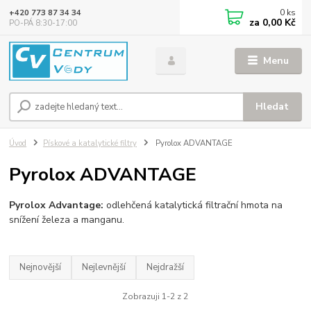
0
ks
+420 773 87 34 34
za
0,00 Kč
PO-PÁ 8:30-17:00
Menu
Hledat
Úvod
Pískové a katalytické filtry
Pyrolox ADVANTAGE
Pyrolox ADVANTAGE
Pyrolox Advantage:
odlehčená katalytická filtrační hmota na
snížení železa a manganu.
Nejnovější
Nejlevnější
Nejdražší
Zobrazuji 1-2 z 2