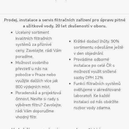
Prodej, instalace a servis filtračních zařízení pro úpravu pitné
a užitkové vody. 20 let zkušeností v oboru.
Ucelený sortiment
kvalitních filtračních
Krátké dodací lhůty. 90%
systémů za příznivé
sortimentu odesíláme ještě
ceny. Zavolejte, rádi Vám
v den objednání.
poradíme.
Provádíme odborné
Možnost osobního
instalace po celé ČR s
převzetí u nás na
možností využít snížené
pobočce v Praze nebo
sazby DPH 12%.
využijte dalších více jak
Funkci filtračních systémů
800 výdejních míst.
ověřujeme v akreditované
Poradenská a projektová
laboratoři. Ke každé
činnost. Nevíte si rady s
instalaci od nás obdržíte
výběrem filtru? Zavolejte,
rozbor vody zdarma.
rádi Vám doporučíme
vhodný filtr.