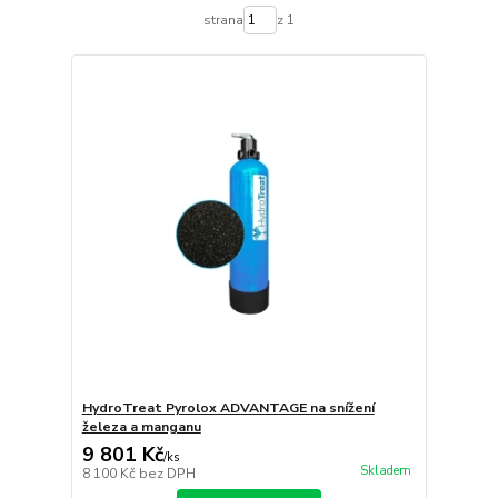
strana
z 1
HydroTreat Pyrolox ADVANTAGE na snížení
železa a manganu
9 801 Kč
/
ks
Skladem
8 100 Kč
bez DPH