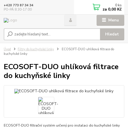
0
ks
+420 773 87 34 34
za
0,00 Kč
PO-PÁ 8:30-17:00
Menu
Hledat
Úvod
Filtry do kuchyňské linky
ECOSOFT-DUO uhlíková filtrace do
kuchyňské linky
ECOSOFT-DUO uhlíková filtrace
do kuchyňské linky
ECOSOFT-DUO filtrační systém určený pro instalaci do kuchyňské linky