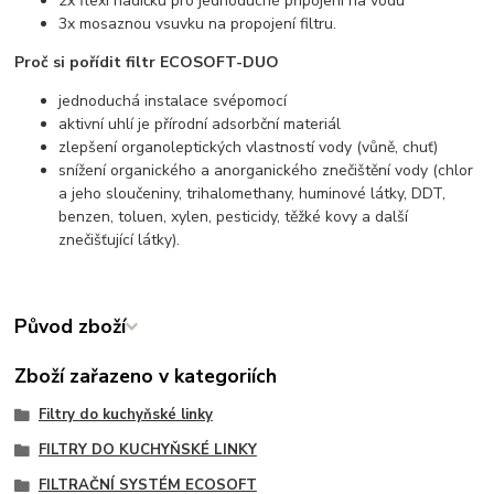
2x flexi hadičku pro jednoduché připojení na vodu
3x mosaznou vsuvku na propojení filtru.
Proč si pořídit filtr ECOSOFT-DUO
jednoduchá instalace svépomocí
aktivní uhlí je přírodní adsorbční materiál
zlepšení organoleptických vlastností vody (vůně, chuť)
snížení organického a anorganického znečištění vody (chlor
a jeho sloučeniny, trihalomethany, huminové látky, DDT,
benzen, toluen, xylen, pesticidy, těžké kovy a další
znečišťující látky).
Původ zboží
Zboží zařazeno v kategoriích
Filtry do kuchyňské linky
FILTRY DO KUCHYŇSKÉ LINKY
FILTRAČNÍ SYSTÉM ECOSOFT