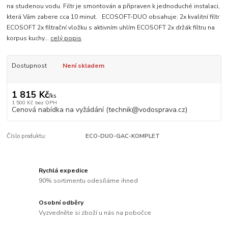
na studenou vodu. Filtr je smontován a připraven k jednoduché instalaci,
která Vám zabere cca 10 minut. ECOSOFT-DUO obsahuje: 2x kvalitní filtr
ECOSOFT 2x filtrační vložku s aktivním uhlím ECOSOFT 2x držák filtru na
korpus kuchy...
celý popis
Dostupnost
Není skladem
1 815 Kč
/
ks
1 500 Kč
bez DPH
Cenová nabídka na vyžádání (technik@vodosprava.cz)
Číslo produktu:
ECO-DUO-GAC-KOMPLET
Rychlá expedice
90% sortimentu odesíláme ihned
Osobní odběry
Vyzvedněte si zboží u nás na pobočce