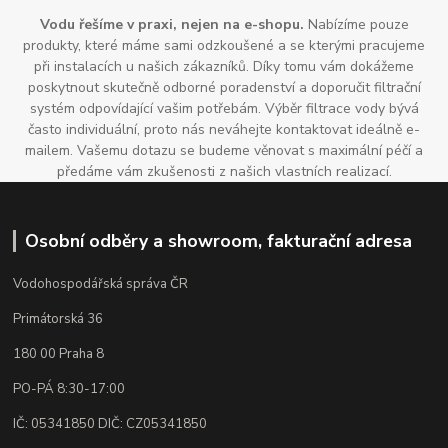
Vodu řešíme v praxi, nejen na e-shopu.
Nabízíme pouze
produkty, které máme sami odzkoušené a se kterými pracujeme
při instalacích u našich zákazníků. Díky tomu vám dokážeme
poskytnout skutečně odborné poradenství a doporučit filtrační
systém odpovídající vašim potřebám. Výběr filtrace vody bývá
často individuální, proto nás neváhejte kontaktovat ideálně e-
mailem. Vašemu dotazu se budeme věnovat s maximální péčí a
předáme vám zkušenosti z našich vlastních realizací.
Osobní odběry a showroom, fakturační adresa
Vodohospodářská správa ČR
Primátorská 36
180 00 Praha 8
PO-PÁ 8:30-17:00
IČ: 05341850 DIČ: CZ05341850