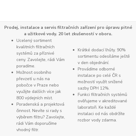
Prodej, instalace a servis filtračních zařízení pro úpravu pitné
a užitkové vody. 20 let zkušeností v oboru.
Ucelený sortiment
kvalitních filtračních
Krátké dodací lhůty. 90%
systémů za příznivé
sortimentu odesíláme ještě
ceny. Zavolejte, rádi Vám
v den objednání.
poradíme.
Provádíme odborné
Možnost osobního
instalace po celé ČR s
převzetí u nás na
možností využít snížené
pobočce v Praze nebo
sazby DPH 12%.
využijte dalších více jak
Funkci filtračních systémů
800 výdejních míst.
ověřujeme v akreditované
Poradenská a projektová
laboratoři. Ke každé
činnost. Nevíte si rady s
instalaci od nás obdržíte
výběrem filtru? Zavolejte,
rozbor vody zdarma.
rádi Vám doporučíme
vhodný filtr.