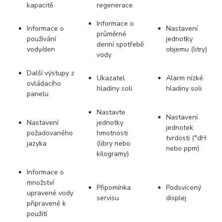
kapacitě
regenerace
Informace o
Informace o
Nastavení
průměrné
používání
jednotky
denní spotřebě
vody/den
objemu (litry)
vody
Další výstupy z
Ukazatel
Alarm nízké
ovládacího
hladiny soli
hladiny soli
panelu
Nastavte
Nastavení
Nastavení
jednotky
jednotek
požadovaného
hmotnosti
tvrdosti (°dH
jazyka
(libry nebo
nebo ppm)
kilogramy)
Informace o
množství
Připomínka
Podsvícený
upravené vody
servisu
displej
připravené k
použití