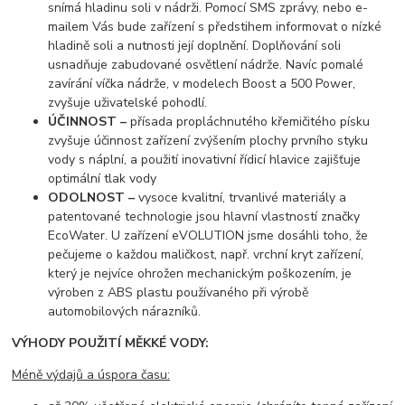
snímá hladinu soli v nádrži. Pomocí SMS zprávy, nebo e-
mailem Vás bude zařízení s předstihem informovat o nízké
hladině soli a nutnosti její doplnění. Doplňování soli
usnadňuje zabudované osvětlení nádrže. Navíc pomalé
zavírání víčka nádrže, v modelech Boost a 500 Power,
zvyšuje uživatelské pohodlí.
ÚČINNOST –
přísada propláchnutého křemičitého písku
zvyšuje účinnost zařízení zvýšením plochy prvního styku
vody s náplní, a použití inovativní řídicí hlavice zajišťuje
optimální tlak vody
ODOLNOST –
vysoce kvalitní, trvanlivé materiály a
patentované technologie jsou hlavní vlastností značky
EcoWater. U zařízení eVOLUTION jsme dosáhli toho, že
pečujeme o každou maličkost, např. vrchní kryt zařízení,
který je nejvíce ohrožen mechanickým poškozením, je
výroben z ABS plastu používaného při výrobě
automobilových nárazníků.
VÝHODY POUŽITÍ MĚKKÉ VODY:
Méně výdajů a úspora času: