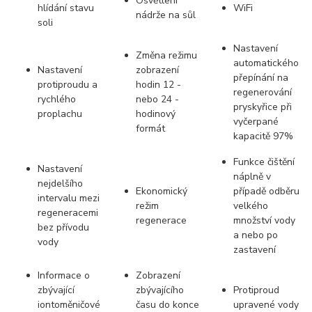
Osvětlení
hlídání stavu
WiFi
nádrže na sůl
soli
Nastavení
Změna režimu
automatického
Nastavení
zobrazení
přepínání na
protiproudu a
hodin 12 -
regenerování
rychlého
nebo 24 -
pryskyřice při
proplachu
hodinový
vyčerpané
formát
kapacitě 97%
Funkce čištění
Nastavení
náplně v
nejdelšího
Ekonomický
případě odběru
intervalu mezi
režim
velkého
regeneracemi
regenerace
množství vody
bez přívodu
a nebo po
vody
zastavení
Informace o
Zobrazení
zbývající
zbývajícího
Protiproud
iontoměničové
času do konce
upravené vody