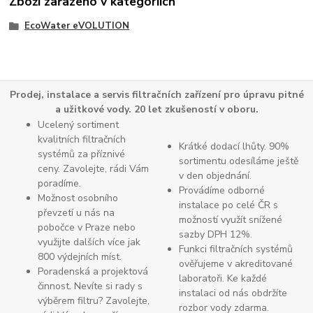
Zboží zařazeno v kategoriích
EcoWater eVOLUTION
Prodej, instalace a servis filtračních zařízení pro úpravu pitné
a užitkové vody. 20 let zkušeností v oboru.
Ucelený sortiment
kvalitních filtračních
Krátké dodací lhůty. 90%
systémů za příznivé
sortimentu odesíláme ještě
ceny. Zavolejte, rádi Vám
v den objednání.
poradíme.
Provádíme odborné
Možnost osobního
instalace po celé ČR s
převzetí u nás na
možností využít snížené
pobočce v Praze nebo
sazby DPH 12%.
využijte dalších více jak
Funkci filtračních systémů
800 výdejních míst.
ověřujeme v akreditované
Poradenská a projektová
laboratoři. Ke každé
činnost. Nevíte si rady s
instalaci od nás obdržíte
výběrem filtru? Zavolejte,
rozbor vody zdarma.