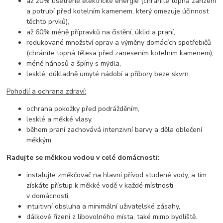
až 20% ušetřené elektrické energie (chráníte topná zařízení
a potrubí před kotelním kamenem, který omezuje účinnost
těchto prvků),
až 60% méně přípravků na čistění, úklid a praní,
redukované množství oprav a výměny domácích spotřebičů
(chráníte topná tělesa před zanesením kotelním kamenem),
méně nánosů a špíny s mýdla,
lesklé, důkladně umyté nádobí a příbory beze skvrn.
Pohodlí a ochrana zdraví:
ochrana pokožky před podrážděním,
lesklé a měkké vlasy,
během praní zachovává intenzivní barvy a děla oblečení
měkkým.
Radujte se měkkou vodou v celé domácnosti:
instalujte změkčovač na hlavní přívod studené vody, a tím
získáte přístup k měkké vodě v každé místnosti
v domácnosti,
intuitivní obsluha a minimální uživatelské zásahy,
dálkové řízení z libovolného místa, také mimo bydliště.