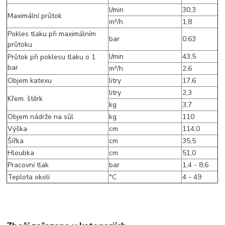
l/min
30,3
Maximální průtok
m³/h
1,8
Pokles tlaku při maximálním
bar
0,63
průtoku
l/min
43,5
Průtok při poklesu tlaku o 1
bar
m³/h
2,6
Objem katexu
litry
17,6
litry
2,3
Křem. štěrk
kg
3,7
Objem nádrže na sůl
kg
110
Výška
cm
114,0
Šířka
cm
35,5
Hloubka
cm
51,0
Pracovní tlak
bar
1,4 - 8,6
Teplota okolí
°C
4 - 49