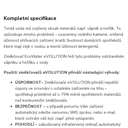
Kompletní specifikace
Tvrdá voda má zvýšený obsah minerálů např. vápník a hořčík. To
způsobuje mnoho problémů – usazeniny vodního kamene, snížená
účinnost ohřívacích zařízení, kratší životnost domácích spotřebičů,
které mají styk s vodou a menší účinnost detergentů.
Změkčovač EcoWater eVOLUTION řeší tyto problémy odstraněním
vápníku a hořčíku z vody.
Použití změkčovačů eVOLUTION přináší následující výhody:
ÚSPORNOST–
Změkčovače eVOLUTION přináší největší
úspory ve srovnání s ostatními zařízeními na trhu –
spotřebují průměrně až o 75% méně spotřebních materiálů
než konkurenční změkčovače,
BEZPEČNOST –
v případě poruchy Vám zařízení
automatický odešle varovnou SMS zprávu, nebo e-mail,
které ochrání váš byt, např. před vytopením,
POHODLÍ –
zabudovaný infračervený snímač automatický