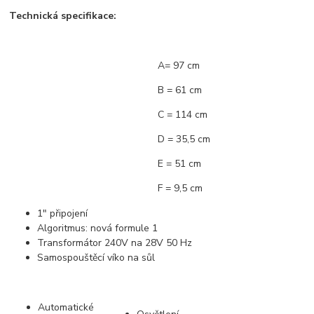
Technická specifikace:
A= 97 cm
B = 61 cm
C = 114 cm
D = 35,5 cm
E = 51 cm
F = 9,5 cm
1" připojení
Algoritmus: nová formule 1
Transformátor 240V na 28V 50 Hz
Samospouštěcí víko na sůl
Automatické