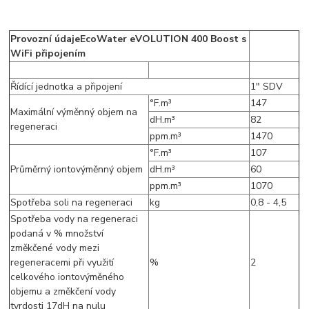
Provozní údaje
EcoWater eVOLUTION 400 Boost s
WiFi připojením
Řídící jednotka a připojení
1" SDV
°F.m³
147
Maximální výměnný objem na
dH.m³
82
regeneraci
ppm.m³
1470
°F.m³
107
Průměrný iontovýměnný objem
dH.m³
60
ppm.m³
1070
Spotřeba soli na regeneraci
kg
0,8 - 4,5
Spotřeba vody na regeneraci
podaná v % množství
změkčené vody mezi
regeneracemi při využití
%
2
celkového iontovýměného
objemu a změkčení vody
tvrdosti 17dH na nulu