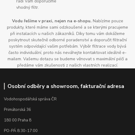
rádi Vám doporučíme
vhodný filtr.
Vodu řešíme v praxi, nejen na e-shopu.
Nabízíme pouze
produkty, které máme sami odzkoušené a se kterými pracujeme
při instalacích u našich zákazníků. Díky tomu vám dokážeme
poskytnout skutečně odborné poradenství a doporučit filtrační
systém odpovídající vašim potřebám. Výběr filtrace vody bývá
často individuální, proto nás neváhejte kontaktovat ideálně e-
mailem. Vašemu dotazu se budeme věnovat s maximální péčí a
předáme vám zkušenosti z našich vlastních realizací.
Osobní odběry a showroom, fakturační adresa
Vodohospodářská správa ČR
Primátorská 36
180 00 Praha 8
PO-PÁ 8:30-17:00