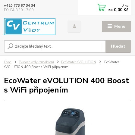
0
ks
+420 773 87 34 34
za
0,00 Kč
PO-PÁ 8:30-17:00
Menu
Hledat
Úvod
Tvrdost vody-změkčení
EcoWater eVOLUTION
EcoWater
eVOLUTION 400 Boost s WiFi připojením
EcoWater eVOLUTION 400 Boost
s WiFi připojením