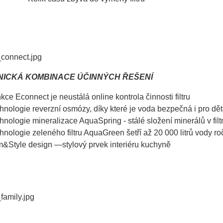
ICKÁ KOMBINACE ÚČINNÝCH ŘEŠENÍ
kce Econnect je neustálá online kontrola činnosti filtru
hnologie reverzní osmózy, díky které je voda bezpečná i pro dět
hnologie mineralizace AquaSpring - stálé složení minerálů v fil
hnologie zeleného filtru AquaGreen šetří až 20 000 litrů vody r
m&Style design —stylový prvek interiéru kuchyně