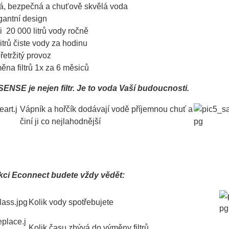
tá, bezpečná a chut'ově skvělá voda
gantní design
ři 20 000 litrů vody ročně
litrů čiste vody za hodinu
řetržitý provoz
ěna filtrů 1x za 6 měsiců
SENSE je nejen filtr. Je to voda Vaší budoucnosti.
Vápník a hořčík dodávají vodě příjemnou chuť a
činí ji co
nejlahodnější
kci Econnect budete vždy vědět:
Kolik vody spotřebujete
Kolik času zbývá do výměny filtrů