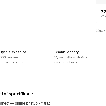
27
22 
Číslo p
Rychlá expedice
Osobní odběry
90% sortimentu
Vyzvedněte si zboží u
odesíláme ihned
nás na pobočce
tní specifikace
nnect — online přistup k filtraci