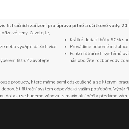
vis filtračních zařízení pro úpravu pitné a užitkové vody. 20
 příznivé ceny. Zavolejte,
Krátké dodací lhůty. 90% sor
e nebo využijte dalších více
Provádíme odborné instalace
Funkci filtračních systémů ov
výběrem filtru? Zavolejte,
nás obdržíte rozbor vody zda
uze produkty, které máme sami odzkoušené a se kterými pracuje
oručit filtrační systém odpovídající vašim potřebám. Výběr fil
u dotazu se budeme věnovat s maximální péčí a předáme vám zkuš