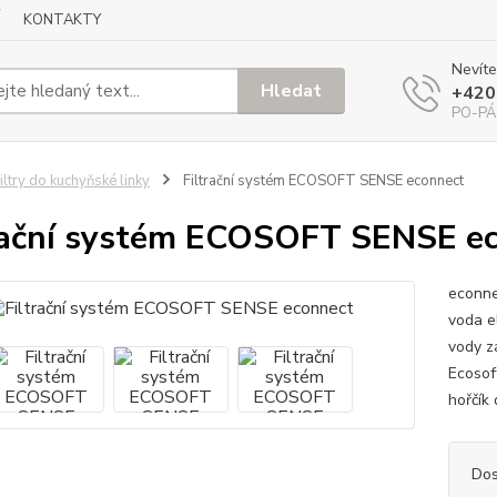
KONTAKTY
Nevíte
Hledat
+420
PO-PÁ
iltry do kuchyňské linky
Filtrační systém ECOSOFT SENSE econnect
rační systém ECOSOFT SENSE e
econnec
voda el
vody z
Ecosof
hořčík 
Dos