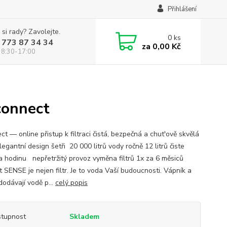
Přihlášení
 si rady? Zavolejte.
0
ks
 773 87 34 34
za
0,00 Kč
 8:30-17:00
connect
t — online přistup k filtraci čistá, bezpečná a chut'ově skvělá
egantní design šetři 20 000 litrů vody ročně 12 litrů čiste
a hodinu nepřetržitý provoz vyměna filtrů 1x za 6 měsiců
t SENSE je nejen filtr. Je to voda Vaší budoucnosti. Vápník a
dodávají vodě p...
celý popis
tupnost
Skladem