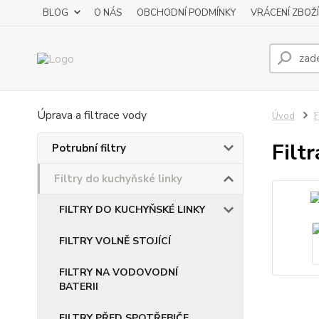
BLOG
O NÁS
OBCHODNÍ PODMÍNKY
VRÁCENÍ ZBOŽÍ
Úprava a filtrace vody
Úvod
F
Filt
Potrubní filtry
Filtry do kuchyňské linky
FILTRY DO KUCHYŇSKÉ LINKY
FILTRY VOLNĚ STOJÍCÍ
FILTRY NA VODOVODNÍ
BATERII
FILTRY PŘED SPOTŘEBIČE