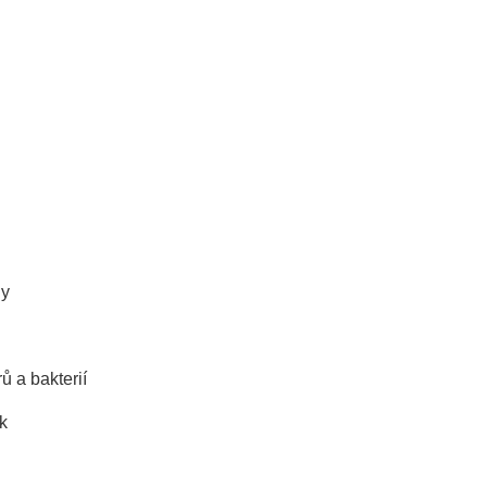
dy
ů a bakterií
k