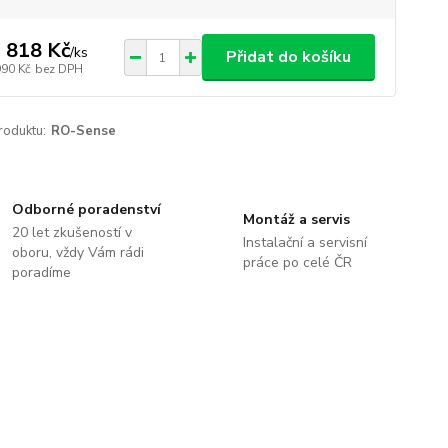
 818 Kč
/
ks
Přidat do košíku
990 Kč
bez DPH
roduktu:
RO-Sense
Odborné poradenství
Montáž a servis
20 let zkušeností v
Instalační a servisní
oboru, vždy Vám rádi
práce po celé ČR
poradíme