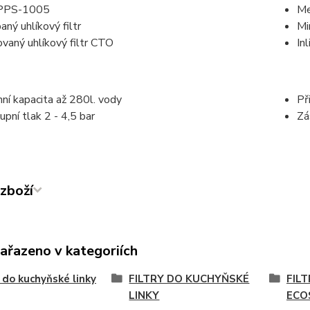
PPS-1005
Me
aný uhlíkový filtr
Mi
ovaný uhlíkový filtr CTO
Inl
ní kapacita až 280l. vody
Př
upní tlak 2 - 4,5 bar
Zá
zboží
zařazeno v kategoriích
y do kuchyňské linky
FILTRY DO KUCHYŇSKÉ
FIL
LINKY
ECO