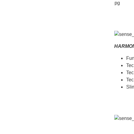
HARMON
Fun
Tec
Tec
Tec
Sli