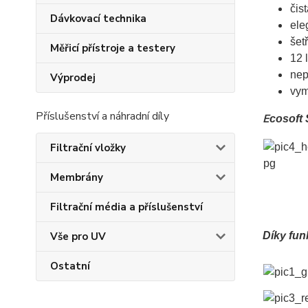
čis
Dávkovací technika
ele
šet
Měřicí přístroje a testery
12 
nep
Výprodej
vym
Příslušenství a náhradní díly
E
cosoft 
Filtrační vložky
Membrány
Filtrační média a příslušenství
Vše pro UV
Díky fun
Ostatní