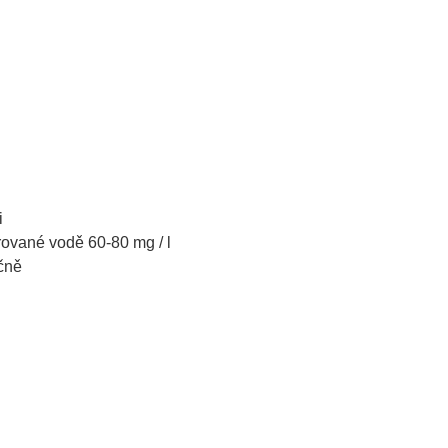
i
trované vodě 60-80 mg / l
očně