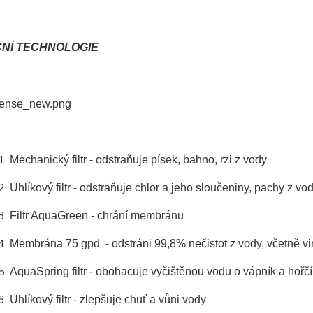
ČNÍ TECHNOLOGIE
Mechanický filtr - odstraňuje písek, bahno, rzi z vody
Uhlíkový filtr - odstraňuje chlor a jeho sloučeniny, pachy z vo
Filtr AquaGreen - chrání membránu
Membrána 75 gpd - odstráni 99,8% nečistot z vody, včetně vir
AquaSpring filtr - obohacuje vyčištěnou vodu o vápník a hořčí
Uhlíkový filtr - zlepšuje chuť a vůni vody