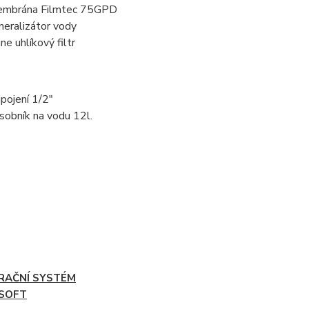
mbrána Filmtec 75GPD
neralizátor vody
ine uhlíkový filtr
ipojení 1/2"
sobník na vodu 12l.
TRAČNÍ SYSTÉM
SOFT