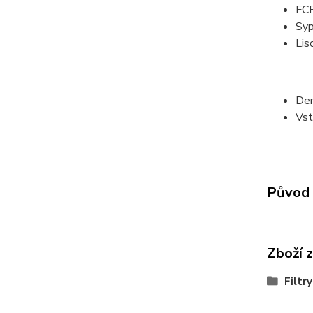
FC
Syp
Lis
Den
Vst
Původ 
Zboží 
Filtr