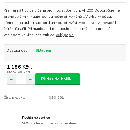
Křemenná trubice určená pro model Sterilight VH200. Doporučujeme
pravidelně minimálně jednou ročně při výměně UV výbojky očistit
křemennou trubici suchou tkaninou, při vyšší tvrdosti vody provádějte
čištění častěji. Při manipulaci postupujte s maximální opatrností,
vzhledem ke křehkosti trubice.
celý popis
Dostupnost
Skladem
1 186 Kč
/
ks
980 Kč
bez DPH
Přidat do košíku
Číslo produktu:
QSO-001
Rychlá expedice
90% sortimentu odesíláme ihned