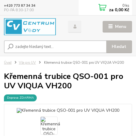
0
ks
+420 773 87 34 34
za
0,00 Kč
PO-PÁ 8:30-17:00
Menu
Hledat
Úvod
Vše pro UV
Křemenná trubice QSO-001 pro UV VIQUA VH200
Křemenná trubice QSO-001 pro
UV VIQUA VH200
Doprava ZDARMA