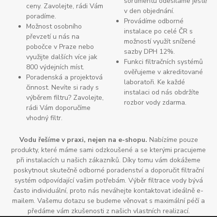
sortimentu odesíláme ještě
ceny. Zavolejte, rádi Vám
v den objednání.
poradíme.
Provádíme odborné
Možnost osobního
instalace po celé ČR s
převzetí u nás na
možností využít snížené
pobočce v Praze nebo
sazby DPH 12%.
využijte dalších více jak
Funkci filtračních systémů
800 výdejních míst.
ověřujeme v akreditované
Poradenská a projektová
laboratoři. Ke každé
činnost. Nevíte si rady s
instalaci od nás obdržíte
výběrem filtru? Zavolejte,
rozbor vody zdarma.
rádi Vám doporučíme
vhodný filtr.
Vodu řešíme v praxi, nejen na e-shopu.
Nabízíme pouze
produkty, které máme sami odzkoušené a se kterými pracujeme
při instalacích u našich zákazníků. Díky tomu vám dokážeme
poskytnout skutečně odborné poradenství a doporučit filtrační
systém odpovídající vašim potřebám. Výběr filtrace vody bývá
často individuální, proto nás neváhejte kontaktovat ideálně e-
mailem. Vašemu dotazu se budeme věnovat s maximální péčí a
předáme vám zkušenosti z našich vlastních realizací.