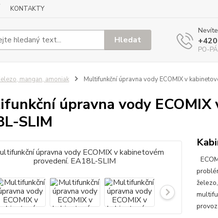
KONTAKTY
Nevíte
Hledat
+420
PO-PÁ
elezo, mangan, amoniak
Multifunkční úpravna vody ECOMIX v kabineto
ifunkční úpravna vody ECOMIX 
8L-SLIM
Kabi
ECOMIX
problé
železo
multifu
provoz