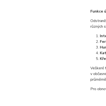
Funkce 
Odstraněn
různých 
Int
Fe
Hu
Kat
Kř
Veškeré f
v občasné
průměrně 
Pro obnov