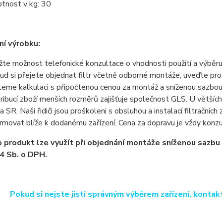
tnost v kg: 30
í výrobku:
žte možnost telefonické konzultace o vhodnosti použití a výběru
ud si přejete objednat filtr včetně odborné montáže, uveďte p
leme kalkulaci s připočtenou cenou za montáž a sníženou sazb
tribucí zboží menších rozměrů zajišťuje společnost GLS. U větších
a SR. Naši řidiči jsou proškoleni s obsluhou a instalací filtračních
ormovat blíže k dodanému zařízení. Cena za dopravu je vždy kon
 produkt lze využít při objednání montáže sníženou sazb
4 Sb. o DPH.
Pokud si nejste jisti správným výběrem zařízení, kontak