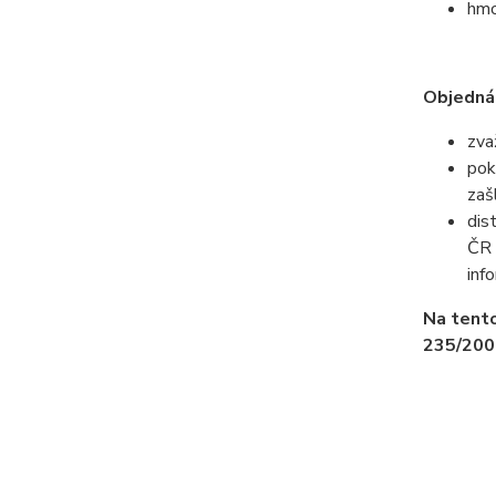
hmo
Objednán
zva
pok
zaš
dis
ČR 
inf
Na tento
235/200