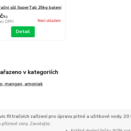
ační sůl SuperTab 25kg balení
č
/
ks
Není skladem
ez DPH
Detail
zařazeno v kategoriích
o, mangan, amoniak
vis filtračních zařízení pro úpravu pitné a užitkové vody. 20
 příznivé ceny. Zavolejte,
Krátké dodací lhůty. 90% sor