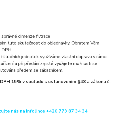
 správné dimenze filtrace
rosím tuto skutečnost do objednávky. Obratem Vám
ou DPH
 filtračních jednotek využíváme vlastní dopravu v rámci
 zařízení a při předání zajisté využijete možnosti se
zultována předem se zákazníkem.
u DPH 15% v souladu s ustanovením §48 a zákona č.
tujte nás na infolince +420 773 87 34 34