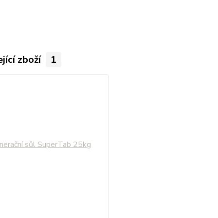
jící zboží
1