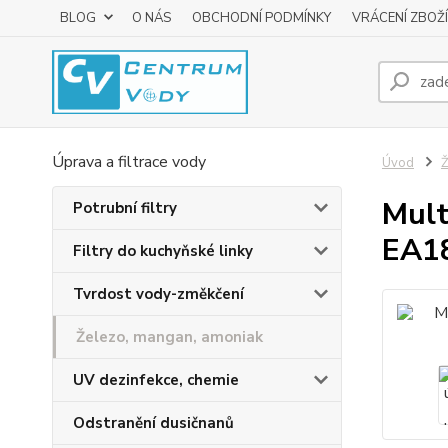
BLOG
O NÁS
OBCHODNÍ PODMÍNKY
VRÁCENÍ ZBOŽÍ
Úprava a filtrace vody
Úvod
Ž
Mult
Potrubní filtry
EA1
Filtry do kuchyňské linky
Tvrdost vody-změkčení
Železo, mangan, amoniak
UV dezinfekce, chemie
Odstranění dusičnanů