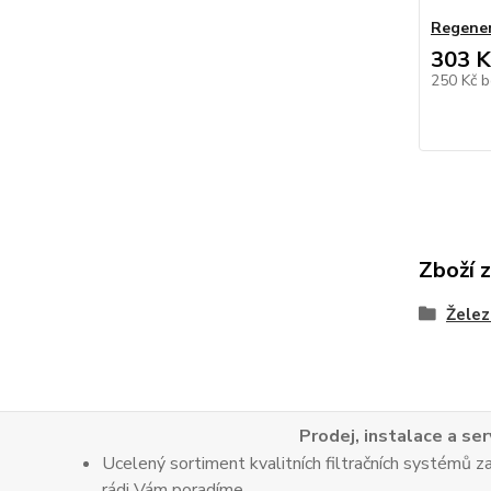
Regener
303 K
250 Kč
b
Zboží 
Želez
Prodej, instalace a ser
Ucelený sortiment kvalitních filtračních systémů za
rádi Vám poradíme.