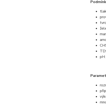
Podmínk
tla
pro
tvr
žel
man
amo
CHS
TDS
pH:
Parametr
roz
při
výk
mno