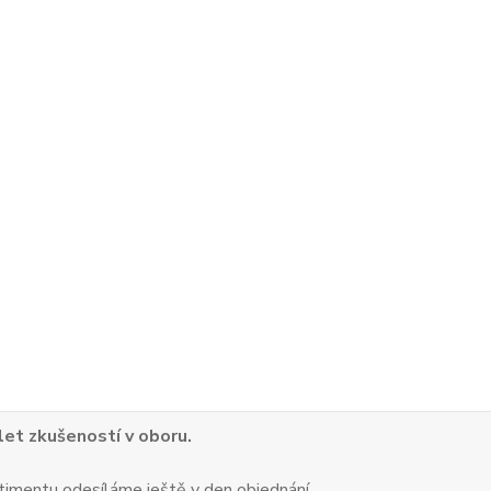
 let zkušeností v oboru.
timentu odesíláme ještě v den objednání.