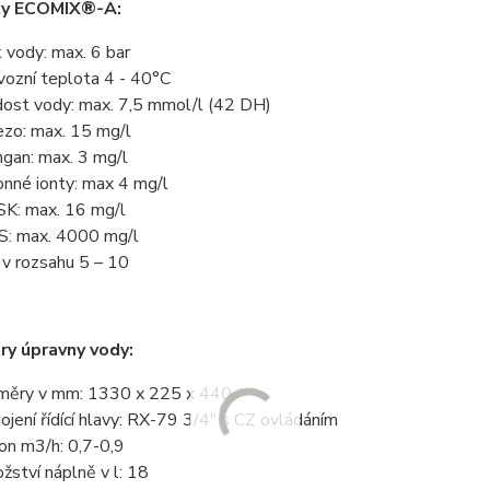
y ECOMIX®-A:
k vody: max. 6 bar
vozní teplota 4 - 40°C
dost vody: max. 7,5 mmol/l (42 DH)
ezo: max. 15 mg/l
gan: max. 3 mg/l
nné ionty: max 4 mg/l
K: max. 16 mg/l
: max. 4000 mg/l
 v rozsahu 5 – 10
y úpravny vody:
měry v mm: 1330 x 225 x 440
pojení řídící hlavy: RX-79 3/4" s CZ ovládáním
on m3/h: 0,7-0,9
žství náplně v l: 18