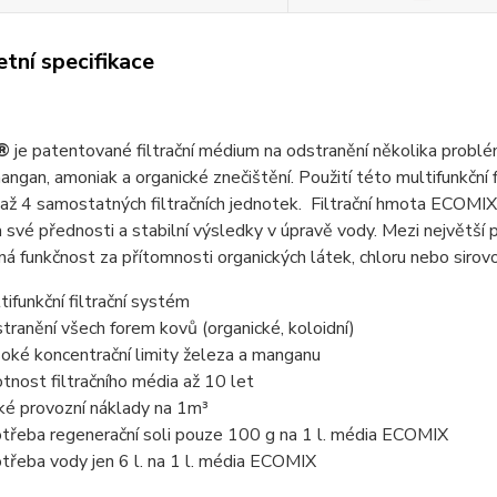
tní specifikace
®
je patentované filtrační médium na odstranění několika problé
angan, amoniak a organické znečištění. Použití této multifunkční 
až 4 samostatných filtračních jednotek. Filtrační hmota ECOMIX j
 své přednosti a stabilní výsledky v úpravě vody. Mezi největší p
ná funkčnost za přítomnosti organických látek, chloru nebo sirovo
tifunkční filtrační systém
tranění všech forem kovů (organické, koloidní)
oké koncentrační limity železa a manganu
otnost filtračního média až 10 let
ké provozní náklady na 1m³
třeba regenerační soli pouze 100 g na 1 l. média ECOMIX
třeba vody jen 6 l. na 1 l. média ECOMIX