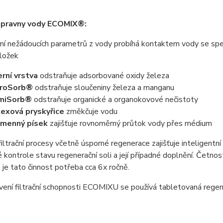
úpravny vody ECOMIX®:
í nežádoucích parametrů z vody probíhá kontaktem vody se spec
složek
erní vrstva
odstraňuje adsorbované oxidy železa
rroSorb®
odstraňuje sloučeniny železa a manganu
miSorb®
odstraňuje organické a organokovové nečistoty
exová pryskyřice
změkčuje vodu
emenný písek
zajišťuje rovnoměrný průtok vody přes médium
iltrační procesy včetně úsporné regenerace zajišťuje inteligentní
 kontrole stavu regenerační soli a její případné doplnění. Četno
je tato činnost potřeba cca 6x ročně.
ení filtrační schopnosti ECOMIXU se používá tabletovaná regene