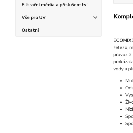
Filtrační média a příslušenství
Komple
Vše pro UV
Ostatní
ECOMIX
železo, m
provoz 3 
prokázala
vody a pl
Mul
Ods
Vys
Živ
Níz
Spo
Spo