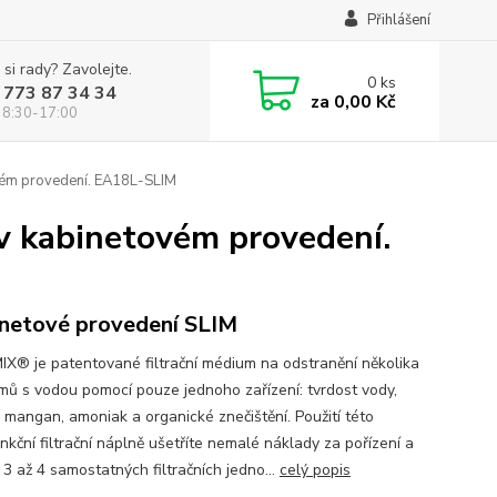
Přihlášení
 si rady? Zavolejte.
0
ks
 773 87 34 34
za
0,00 Kč
 8:30-17:00
vém provedení. EA18L-SLIM
v kabinetovém provedení.
netové provedení SLIM
® je patentované filtrační médium na odstranění několika
mů s vodou pomocí pouze jednoho zařízení: tvrdost vody,
, mangan, amoniak a organické znečištění. Použití této
nkční filtrační náplně ušetříte nemalé náklady za pořízení a
 3 až 4 samostatných filtračních jedno...
celý popis