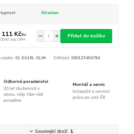
tupnost
Skladem
 111 Kč
/
ks
Přidat do košíku
100 Kč
bez DPH
roduktu:
01-EA18L-SLIM
EAN kód:
000123456784
Odborné poradenství
Montáž a servis
20 let zkušeností v
Instalační a servisní
oboru, vždy Vám rádi
práce po celé ČR
poradíme
Související zboží
1