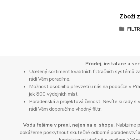
Zboží 
FILT
Prodej, instalace a ser
Ucelený sortiment kvalitních filtračních systémů za
rádi Vám poradíme.
Možnost osobního převzetí u nás na pobočce v Praz
jak 800 výdejních míst.
Poradenská a projektová činnost. Nevíte si rady s 
rádi Vám doporučíme vhodný filtr.
Vodu řešíme v praxi, nejen na e-shopu.
Nabízíme po
dokážeme poskytnout skutečně odborné poradenství a dop
kontaktovat ideálně e-mailem. Vašem