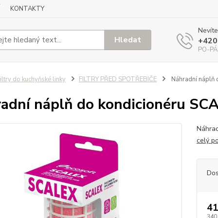
KONTAKTY
Nevíte
Hledat
+420
PO-PÁ
iltry do kuchyňské linky
FILTRY PŘED SPOTŘEBIČE
Náhradní náplň 
adní náplň do kondicionéru SC
Náhrad
celý p
Dos
41
340