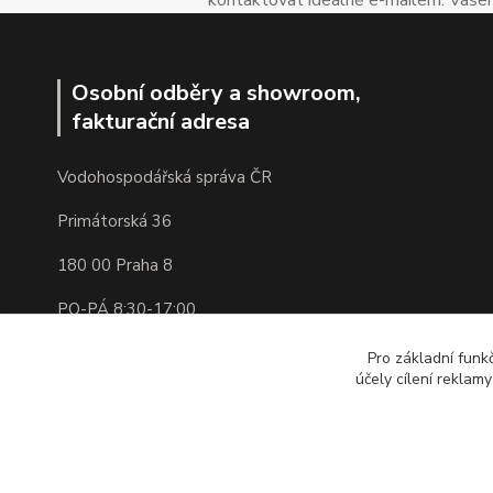
Osobní odběry a showroom,
fakturační adresa
Vodohospodářská správa ČR
Primátorská 36
180 00 Praha 8
PO-PÁ 8:30-17:00
IČ: 05341850 DIČ: CZ05341850
Pro základní funk
účely cílení reklam