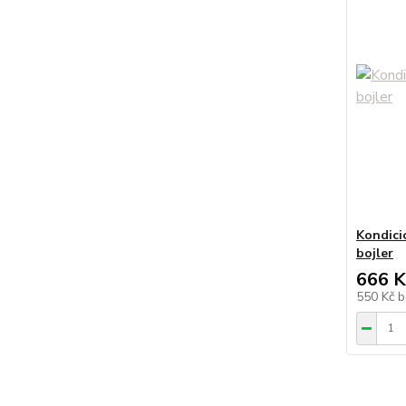
Kondici
bojler
666 K
550 Kč
b