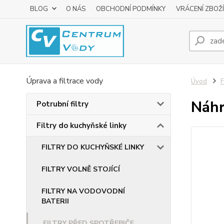
BLOG
O NÁS
OBCHODNÍ PODMÍNKY
VRÁCENÍ ZBOŽÍ
Úprava a filtrace vody
Úvod
F
Náhr
Potrubní filtry
Filtry do kuchyňské linky
FILTRY DO KUCHYŇSKÉ LINKY
FILTRY VOLNĚ STOJÍCÍ
FILTRY NA VODOVODNÍ
BATERII
FILTRY PŘED SPOTŘEBIČE