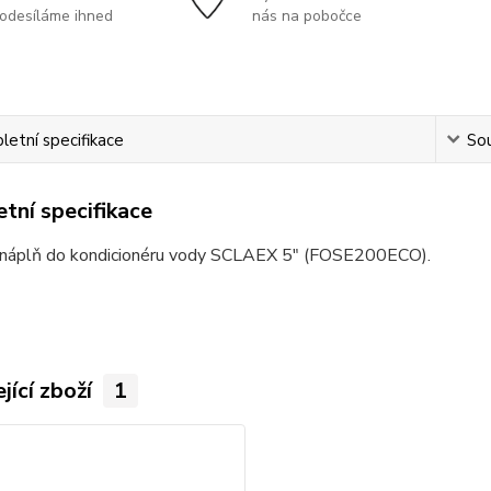
odesíláme ihned
nás na pobočce
etní specifikace
Sou
tní specifikace
 náplň do kondicionéru vody SCLAEX 5" (FOSE200ECO).
jící zboží
1