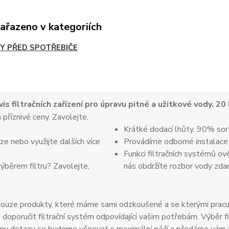
zařazeno v kategoriích
RY PŘED SPOTŘEBIČE
vis filtračních zařízení pro úpravu pitné a užitkové vody. 20
 příznivé ceny. Zavolejte,
Krátké dodací lhůty. 90% sor
e nebo využijte dalších více
Provádíme odborné instalace
Funkci filtračních systémů ov
výběrem filtru? Zavolejte,
nás obdržíte rozbor vody zda
uze produkty, které máme sami odzkoušené a se kterými pracuje
oručit filtrační systém odpovídající vašim potřebám. Výběr fil
u dotazu se budeme věnovat s maximální péčí a předáme vám zkuš