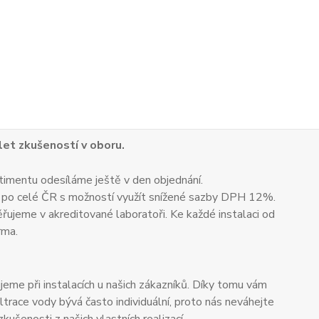
 let zkušeností v oboru.
timentu odesíláme ještě v den objednání.
 po celé ČR s možností využít snížené sazby DPH 12%.
ěřujeme v akreditované laboratoři. Ke každé instalaci od
rma.
me při instalacích u našich zákazníků. Díky tomu vám
trace vody bývá často individuální, proto nás neváhejte
enosti z našich vlastních realizací.