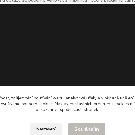
čnost, zpříjemnění používání webu, analytické účely a v případě udělení
y využíváme soubory cookies. Nastavení vlastních preferencí cookies mů
odkazem ve spodní části stránek.
Souhlasím
Nastavení