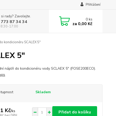
Přihlášení
 si rady? Zavolejte.
0
ks
 773 87 34 34
za
0,00 Kč
 8:30-17:00
do kondicionéru SCALEX 5"
ALEX 5"
ní náplň do kondicionéru vody SCLAEX 5" (FOSE200ECO).
opis
tupnost
Skladem
1 Kč
/
ks
Přidat do košíku
 Kč
bez DPH