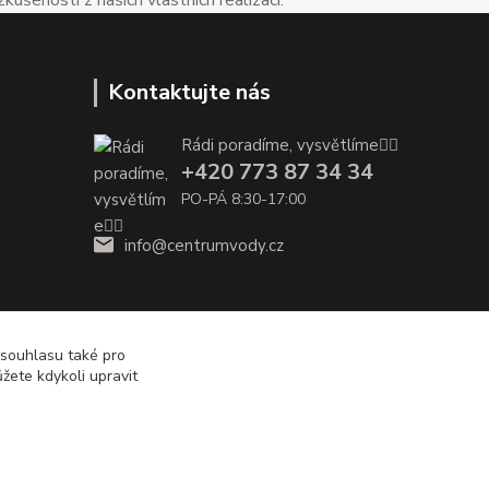
Kontaktujte nás
Rádi poradíme, vysvětlíme👌🏼
+420 773 87 34 34
PO-PÁ 8:30-17:00
info@centrumvody.cz
 souhlasu také pro
žete kdykoli upravit