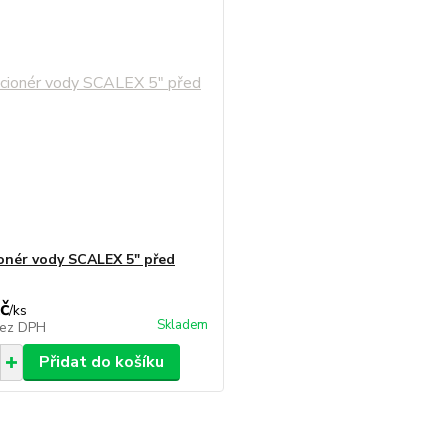
onér vody SCALEX 5" před
č
/
ks
Skladem
ez DPH
Přidat do košíku