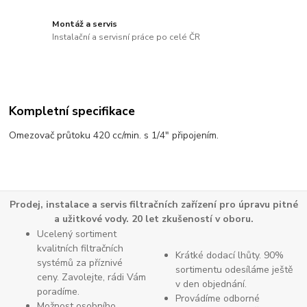
Montáž a servis
Instalační a servisní práce po celé ČR
Kompletní specifikace
Omezovač průtoku 420 cc/min. s 1/4" připojením.
Prodej, instalace a servis filtračních zařízení pro úpravu pitné
a užitkové vody. 20 let zkušeností v oboru.
Ucelený sortiment
kvalitních filtračních
Krátké dodací lhůty. 90%
systémů za příznivé
sortimentu odesíláme ještě
ceny. Zavolejte, rádi Vám
v den objednání.
poradíme.
Provádíme odborné
Možnost osobního