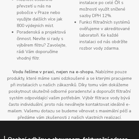
instalace po celé ČR s
převzetí u nás na
možností využít snížené
pobočce v Praze nebo
sazby DPH 12%.
využijte dalších více jak
Funkci filtračních systémů
800 výdejních míst.
ověřujeme v akreditované
Poradenská a projektová
laboratoři. Ke každé
činnost. Nevíte si rady s
instalaci od nás obdržíte
výběrem filtru? Zavolejte,
rozbor vody zdarma.
rádi Vám doporučíme
vhodný filtr.
Vodu řešíme v praxi, nejen na e-shopu.
Nabízíme pouze
produkty, které máme sami odzkoušené a se kterými pracujeme
při instalacích u našich zákazníků. Díky tomu vám dokážeme
poskytnout skutečně odborné poradenství a doporučit filtrační
systém odpovídající vašim potřebám. Výběr filtrace vody bývá
často individuální, proto nás neváhejte kontaktovat ideálně e-
mailem. Vašemu dotazu se budeme věnovat s maximální péčí a
předáme vám zkušenosti z našich vlastních realizací.