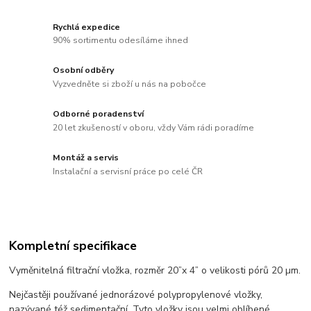
Rychlá expedice
90% sortimentu odesíláme ihned
Osobní odběry
Vyzvedněte si zboží u nás na pobočce
Odborné poradenství
20 let zkušeností v oboru, vždy Vám rádi poradíme
Montáž a servis
Instalační a servisní práce po celé ČR
Kompletní specifikace
Vyměnitelná filtrační vložka, rozměr 20”x 4” o velikosti pórů 20 µm.
Nejčastěji používané jednorázové polypropylenové vložky,
nazývané též sedimentační. Tyto vložky jsou velmi oblíbené