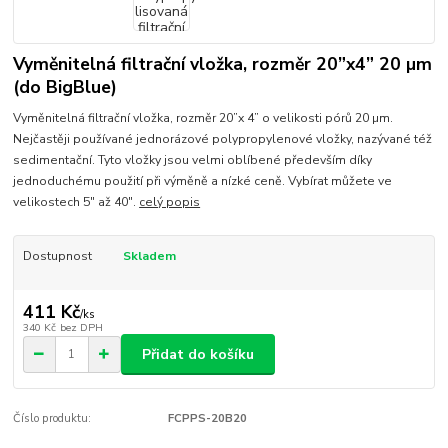
Vyměnitelná filtrační vložka, rozměr 20”x4” 20 µm
(do BigBlue)
Vyměnitelná filtrační vložka, rozměr 20”x 4” o velikosti pórů 20 µm.
Nejčastěji používané jednorázové polypropylenové vložky, nazývané též
sedimentační. Tyto vložky jsou velmi oblíbené především díky
jednoduchému použití při výměně a nízké ceně. Vybírat můžete ve
velikostech 5" až 40".
celý popis
Dostupnost
Skladem
411 Kč
/
ks
340 Kč
bez DPH
Přidat do košíku
Číslo produktu:
FCPPS-20B20