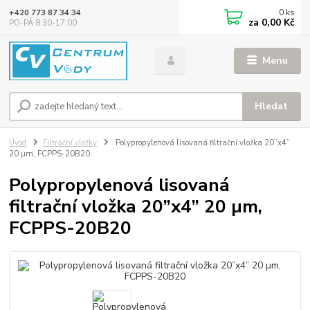
0
ks
+420 773 87 34 34
za
0,00 Kč
PO-PÁ 8:30-17:00
Menu
Hledat
Úvod
Filtrační vložky
Polypropylenová lisovaná filtrační vložka 20”x4”
20 µm, FCPPS-20B20
Polypropylenová lisovaná
filtrační vložka 20”x4” 20 µm,
FCPPS-20B20