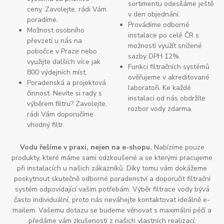
sortimentu odesíláme ještě
ceny. Zavolejte, rádi Vám
v den objednání.
poradíme.
Provádíme odborné
Možnost osobního
instalace po celé ČR s
převzetí u nás na
možností využít snížené
pobočce v Praze nebo
sazby DPH 12%.
využijte dalších více jak
Funkci filtračních systémů
800 výdejních míst.
ověřujeme v akreditované
Poradenská a projektová
laboratoři. Ke každé
činnost. Nevíte si rady s
instalaci od nás obdržíte
výběrem filtru? Zavolejte,
rozbor vody zdarma.
rádi Vám doporučíme
vhodný filtr.
Vodu řešíme v praxi, nejen na e-shopu.
Nabízíme pouze
produkty, které máme sami odzkoušené a se kterými pracujeme
při instalacích u našich zákazníků. Díky tomu vám dokážeme
poskytnout skutečně odborné poradenství a doporučit filtrační
systém odpovídající vašim potřebám. Výběr filtrace vody bývá
často individuální, proto nás neváhejte kontaktovat ideálně e-
mailem. Vašemu dotazu se budeme věnovat s maximální péčí a
předáme vám zkušenosti z našich vlastních realizací.