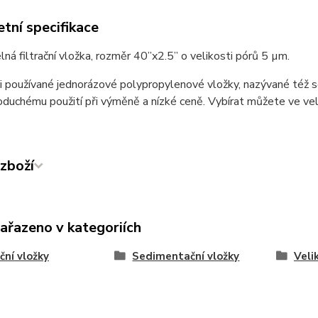
tní specifikace
ná filtrační vložka, rozměr 40”x2.5” o velikosti pórů 5 µm.
i používané jednorázové polypropylenové vložky, nazývané též 
oduchému použití při výměně a nízké ceně. Vybírat můžete ve vel
zboží
zařazeno v kategoriích
ační vložky
Sedimentační vložky
Veli