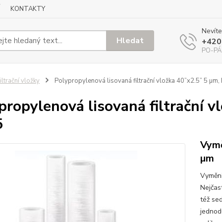
KONTAKTY
Nevíte
Hledat
+420
PO-PÁ
iltrační vložky
Polypropylenová lisovaná filtrační vložka 40”x2.5” 5 µ
propylenová lisovaná filtrační 
5
Vymě
µm
Vyměnit
Nejčas
též se
jednod