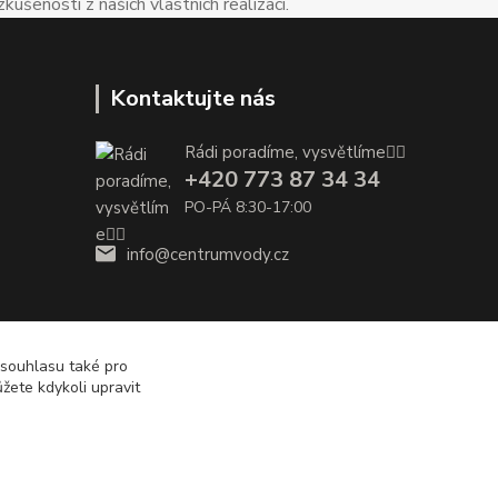
enosti z našich vlastních realizací.
Kontaktujte nás
Rádi poradíme, vysvětlíme👌🏼
+420 773 87 34 34
PO-PÁ 8:30-17:00
info@centrumvody.cz
 souhlasu také pro
žete kdykoli upravit