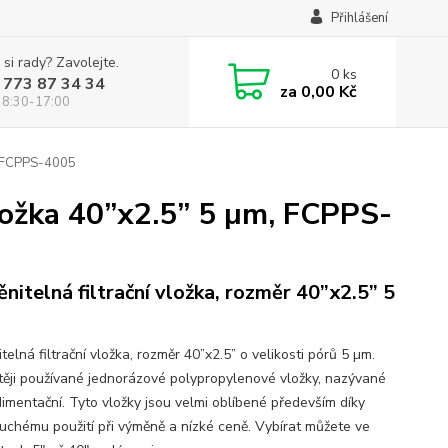
Přihlášení
 si rady? Zavolejte.
0
ks
 773 87 34 34
za
0,00 Kč
 8:30-17:00
m, FCPPS-4005
vložka 40”x2.5” 5 µm, FCPPS-
nitelná filtrační vložka, rozměr 40”x2.5” 5
elná filtrační vložka, rozměr 40”x2.5” o velikosti pórů 5 µm.
těji používané jednorázové polypropylenové vložky, nazývané
dimentační. Tyto vložky jsou velmi oblíbené především díky
uchému použití při výměně a nízké ceně. Vybírat můžete ve