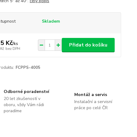
stech 5" až 40".
celý popis
tupnost
Skladem
5 Kč
/
ks
Přidat do košíku
 Kč
bez DPH
roduktu:
FCPPS-4005
Odborné poradenství
Montáž a servis
20 let zkušeností v
Instalační a servisní
oboru, vždy Vám rádi
práce po celé ČR
poradíme