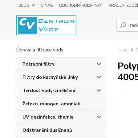
BLOG
O NÁS
OBCHODNÍ PODMÍNKY
VRÁCENÍ ZBOŽÍ
Úprava a filtrace vody
Úvod
F
Poly
Potrubní filtry
400
Filtry do kuchyňské linky
Tvrdost vody-změkčení
Železo, mangan, amoniak
UV dezinfekce, chemie
Odstranění dusičnanů