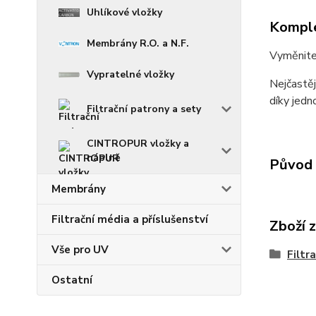
Uhlíkové vložky
Komple
Membrány R.O. a N.F.
Vyměnitel
Vypratelné vložky
Nejčastěj
díky jedn
Filtrační patrony a sety
CINTROPUR vložky a
náplně
Původ 
Membrány
Filtrační média a příslušenství
Zboží 
Vše pro UV
Filtr
Ostatní