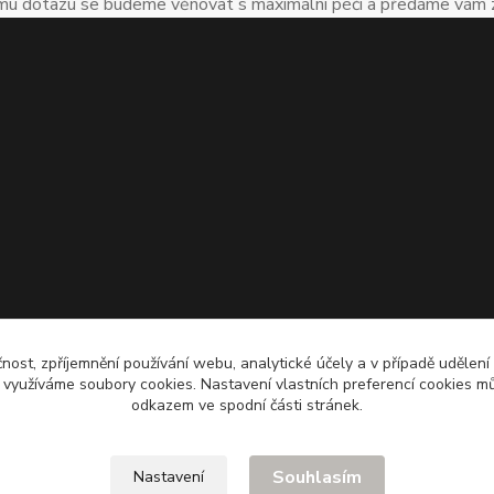
u dotazu se budeme věnovat s maximální péčí a předáme vám zkuš
čnost, zpříjemnění používání webu, analytické účely a v případě udělení
y využíváme soubory cookies. Nastavení vlastních preferencí cookies mů
odkazem ve spodní části stránek.
Souhlasím
Nastavení