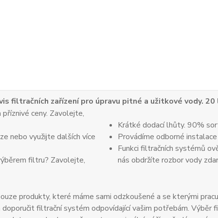
vis filtračních zařízení pro úpravu pitné a užitkové vody. 20
 příznivé ceny. Zavolejte,
Krátké dodací lhůty. 90% sor
e nebo využijte dalších více
Provádíme odborné instalace
Funkci filtračních systémů ov
výběrem filtru? Zavolejte,
nás obdržíte rozbor vody zda
uze produkty, které máme sami odzkoušené a se kterými pracuje
oručit filtrační systém odpovídající vašim potřebám. Výběr fil