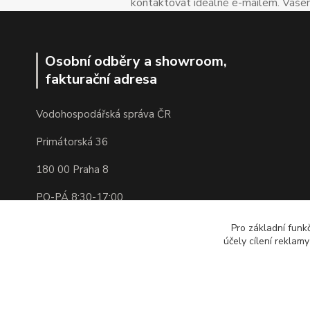
kontaktovat ideálně e-mailem. Vašem
Osobní odběry a showroom,
fakturační adresa
Vodohospodářská správa ČR
Primátorská 36
180 00 Praha 8
PO-PÁ 8:30-17:00
IČ: 05341850 DIČ: CZ05341850
Pro základní funk
účely cílení reklam