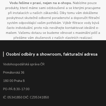
Vodu řešíme v praxi, nejen na e-shopu.
Nabízíme pouze
produkty, které máme sami odzkoušené a se kterými pracujeme
při instalacích u našich zákazníků. Díky tomu vám dokážeme
poskytnout skutečně odborné poradenství a doporučit filtrační
systém odpovídající vašim potřebám. Výběr filtrace vody bývá
často individuální, proto nás neváhejte kontaktovat ideálně e-
mailem. Vašemu dotazu se budeme věnovat s maximální péčí a
předáme vám zkušenosti z našich vlastních realizací.
Osobní odběry a showroom, fakturační adresa
Vodohospodářská správa ČR
Primátorská 36
180 00 Praha 8
PO-PÁ 8:30-17:00
IČ: 05341850 DIČ: CZ05341850