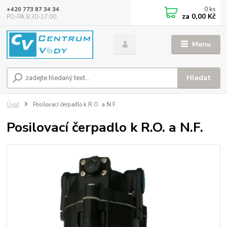
0
ks
+420 773 87 34 34
za
0,00 Kč
PO-PÁ 8:30-17:00
Menu
Hledat
Úvod
Posilovací čerpadlo k R.O. a N.F.
Posilovací čerpadlo k R.O. a N.F.