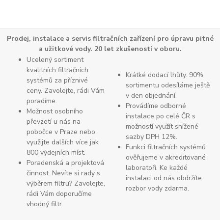
Prodej, instalace a servis filtračních zařízení pro úpravu pitné
a užitkové vody. 20 let zkušeností v oboru.
Ucelený sortiment
kvalitních filtračních
Krátké dodací lhůty. 90%
systémů za příznivé
sortimentu odesíláme ještě
ceny. Zavolejte, rádi Vám
v den objednání.
poradíme.
Provádíme odborné
Možnost osobního
instalace po celé ČR s
převzetí u nás na
možností využít snížené
pobočce v Praze nebo
sazby DPH 12%.
využijte dalších více jak
Funkci filtračních systémů
800 výdejních míst.
ověřujeme v akreditované
Poradenská a projektová
laboratoři. Ke každé
činnost. Nevíte si rady s
instalaci od nás obdržíte
výběrem filtru? Zavolejte,
rozbor vody zdarma.
rádi Vám doporučíme
vhodný filtr.