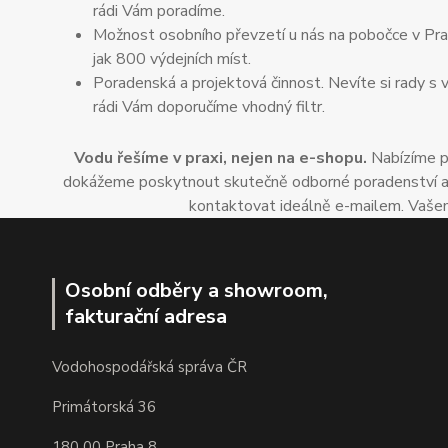
rádi Vám poradíme.
Možnost osobního převzetí u nás na pobočce v Praz
jak 800 výdejních míst.
Poradenská a projektová činnost. Nevíte si rady s 
rádi Vám doporučíme vhodný filtr.
Vodu řešíme v praxi, nejen na e-shopu.
Nabízíme po
dokážeme poskytnout skutečně odborné poradenství a dop
kontaktovat ideálně e-mailem. Vašem
Osobní odběry a showroom,
fakturační adresa
Vodohospodářská správa ČR
Primátorská 36
180 00 Praha 8