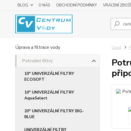
BLOG
O NÁS
OBCHODNÍ PODMÍNKY
VRÁCENÍ ZBOŽÍ
Úprava a filtrace vody
Úvod
P
Potr
Potrubní filtry
přip
10" UNIVERZÁLNÍ FILTRY
ECOSOFT
10" UNIVERZÁLNÍ FILTRY
AquaSelect
20" UNIVERZÁLNÍ FILTRY BIG-
BLUE
UNIVERZÁLNÍ FILTRY