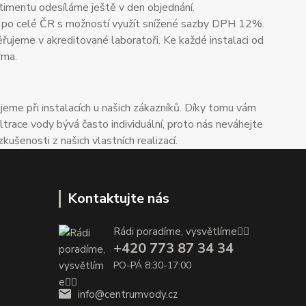
timentu odesíláme ještě v den objednání.
 po celé ČR s možností využít snížené sazby DPH 12%.
ěřujeme v akreditované laboratoři. Ke každé instalaci od
rma.
me při instalacích u našich zákazníků. Díky tomu vám
trace vody bývá často individuální, proto nás neváhejte
enosti z našich vlastních realizací.
Kontaktujte nás
Rádi poradíme, vysvětlíme👌🏼
+420 773 87 34 34
PO-PÁ 8:30-17:00
info@centrumvody.cz