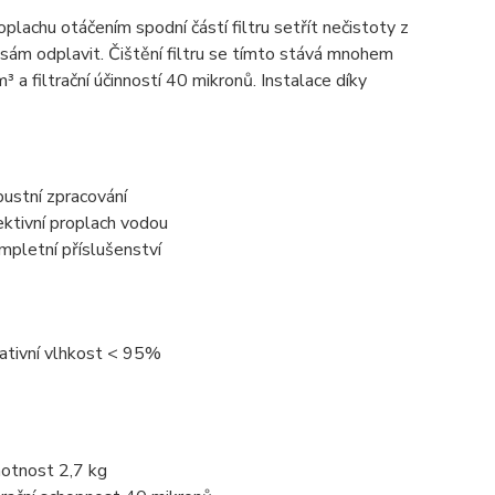
roplachu otáčením spodní částí filtru setřít nečistoty z
n sám odplavit. Čištění filtru se tímto stává mnohem
m³ a filtrační účinností 40 mikronů. Instalace díky
bustní zpracování
ektivní proplach vodou
mpletní příslušenství
lativní vlhkost < 95%
otnost 2,7 kg