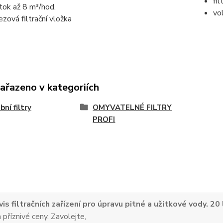
fi
tok až 8 m³/hod.
vol
ezová filtrační vložka
zařazeno v kategoriích
bní filtry
OMYVATELNÉ FILTRY
PROFI
vis filtračních zařízení pro úpravu pitné a užitkové vody. 20
 příznivé ceny. Zavolejte,