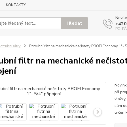
KONTAKTY
Nevíte
Hledat
+420
PO-PÁ
otrubní filtry
Potrubní filtr na mechanické nečistoty PROFI Economy 1"- 5
ubní filtr na mechanické nečist
ojení
Novinka
při pro
vložky,
sám odp
určen k 