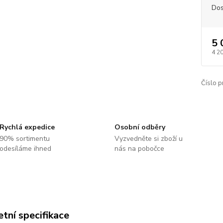
Dos
5 
4 2
Číslo p
Rychlá expedice
Osobní odběry
90% sortimentu
Vyzvedněte si zboží u
odesíláme ihned
nás na pobočce
tní specifikace