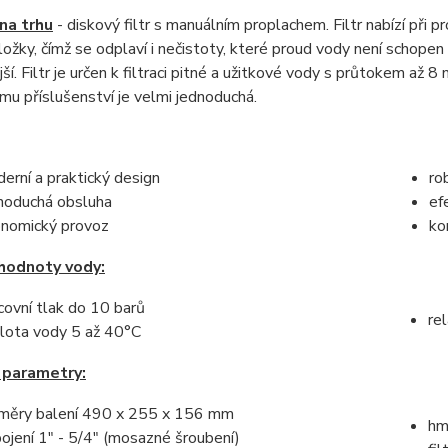
na trhu
- diskový filtr s manuálním proplachem. Filtr nabízí při p
 vložky, čímž se odplaví i nečistoty, které proud vody není schope
ší. Filtr je určen k filtraci pitné a užitkové vody s průtokem až 8 
mu příslušenství je velmi jednoduchá.
erní a praktický design
ro
noduchá obsluha
ef
nomický provoz
ko
hodnoty vody:
covní tlak do 10 barů
re
lota vody 5 až 40°C
 parametry:
měry balení 490 x 255 x 156 mm
hm
pojení 1" - 5/4" (mosazné šroubení)