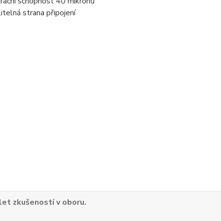
ltrační schopnost 40 mikronů
itelná strana připojení
 let zkušeností v oboru.