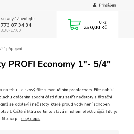
Přihlášení
 si rady? Zavolejte.
0
ks
 773 87 34 34
za
0,00 Kč
 8:30-17:00
/4" připojení
oty PROFI Economy 1"- 5/4"
 na trhu - diskový filtr s manuálním proplachem. Filtr nabízí
plachu otáčením spodní částí filtru setřít nečistoty z filtrační
 čímž se odplaví i nečistoty, které proud vody není schopen
lavit. Čištění filtru se tímto stává mnohem efektivnější. Filtr je
filtraci p...
celý popis