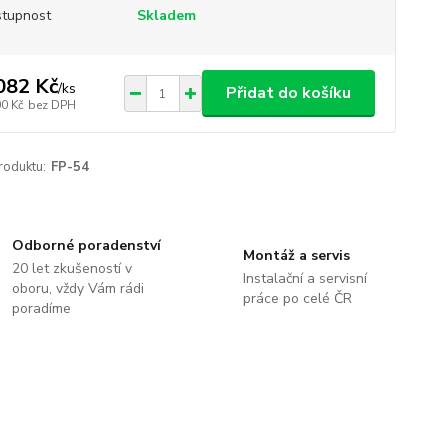
tupnost
Skladem
082 Kč
/
ks
Přidat do košíku
00 Kč
bez DPH
roduktu:
FP-54
Odborné poradenství
Montáž a servis
20 let zkušeností v
Instalační a servisní
oboru, vždy Vám rádi
práce po celé ČR
poradíme