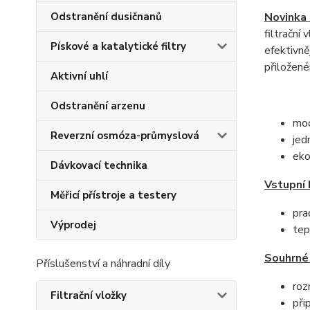
Odstranění dusičnanů
Novinka 
filtrační
Pískové a katalytické filtry
efektivněj
přiložené
Aktivní uhlí
Odstranění arzenu
mod
Reverzní osmóza-průmyslová
jed
eko
Dávkovací technika
Vstupní 
Měřicí přístroje a testery
pra
Výprodej
tep
Souhrné
Příslušenství a náhradní díly
roz
Filtrační vložky
při