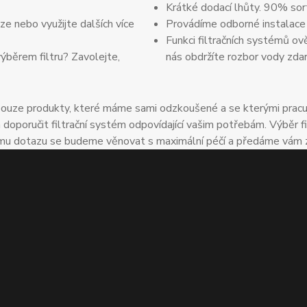
Krátké dodací lhůty. 90% sor
e nebo využijte dalších více
Provádíme odborné instalace
Funkci filtračních systémů ov
výběrem filtru? Zavolejte,
nás obdržíte rozbor vody zda
uze produkty, které máme sami odzkoušené a se kterými pracuje
oručit filtrační systém odpovídající vašim potřebám. Výběr fil
u dotazu se budeme věnovat s maximální péčí a předáme vám zkuš