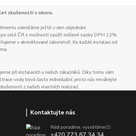
 let zkušeností v oboru.
timentu odesíláme ještě v den objednání.
 po celé ČR s možností využít snížené sazby DPH 12%.
ěřujeme v akreditované laboratoři. Ke každé instalaci od
rma.
me při instalacích u našich zákazníků. Díky tomu vám
trace vody bývá často individuální, proto nás neváhejte
enosti z našich vlastních realizací.
Kontaktujte nás
Rádi poradíme, vysvětlíme👌🏼
+420 773 87 34 34