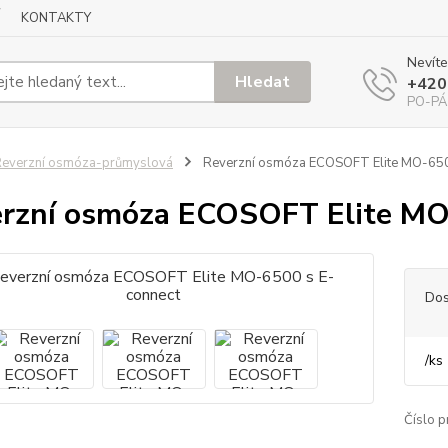
KONTAKTY
Nevíte
Hledat
+420
PO-PÁ
everzní osmóza-průmyslová
Reverzní osmóza ECOSOFT Elite MO-650
rzní osmóza ECOSOFT Elite MO
Dos
/
ks
Číslo p