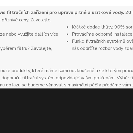
vis filtračních zařízení pro úpravu pitné a užitkové vody. 20
 příznivé ceny. Zavolejte,
Krátké dodací lhůty. 90% sor
e nebo využijte dalších více
Provádíme odborné instalace
Funkci filtračních systémů ov
výběrem filtru? Zavolejte,
nás obdržíte rozbor vody zda
uze produkty, které máme sami odzkoušené a se kterými pracuje
oručit filtrační systém odpovídající vašim potřebám. Výběr fil
u dotazu se budeme věnovat s maximální péčí a předáme vám zkuš