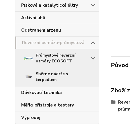
Pískové a katalytické filtry
Aktivní uhlí
Odstranění arzenu
Reverzní osmóza-průmyslová
Průmyslové reverzní
osmózy ECOSOFT
Původ 
Sběrné nádrže s
čerpadlem
Zboží 
Dávkovací technika
Rever
Měřicí přístroje a testery
prům
Výprodej