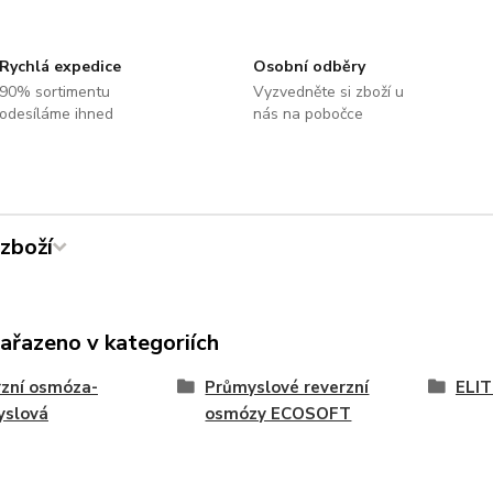
Rychlá expedice
Osobní odběry
90% sortimentu
Vyzvedněte si zboží u
odesíláme ihned
nás na pobočce
zboží
zařazeno v kategoriích
zní osmóza-
Průmyslové reverzní
ELIT
yslová
osmózy ECOSOFT