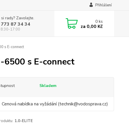
Přihlášení
 si rady? Zavolejte.
0
ks
 773 87 34 34
za
0,00 Kč
 8:30-17:00
0 s E-connect
-6500 s E-connect
tupnost
Skladem
Cenová nabídka na vyžádání (technik@vodosprava.cz)
roduktu:
1.0-ELITE