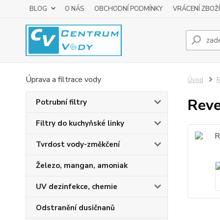
BLOG
O NÁS
OBCHODNÍ PODMÍNKY
VRÁCENÍ ZBOŽÍ
Úprava a filtrace vody
Úvod
R
Reve
Potrubní filtry
Filtry do kuchyňské linky
Tvrdost vody-změkčení
Železo, mangan, amoniak
UV dezinfekce, chemie
Odstranění dusičnanů