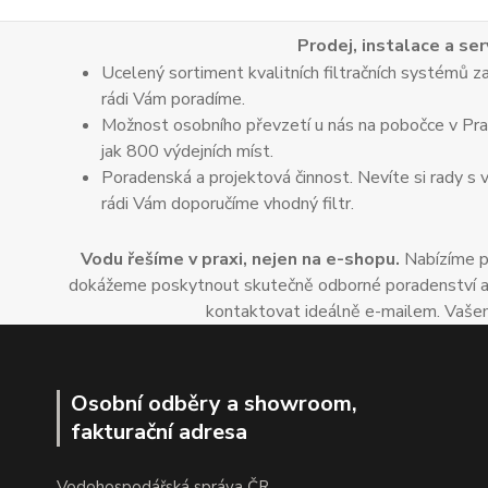
Prodej, instalace a ser
Ucelený sortiment kvalitních filtračních systémů za
rádi Vám poradíme.
Možnost osobního převzetí u nás na pobočce v Praz
jak 800 výdejních míst.
Poradenská a projektová činnost. Nevíte si rady s 
rádi Vám doporučíme vhodný filtr.
Vodu řešíme v praxi, nejen na e-shopu.
Nabízíme po
dokážeme poskytnout skutečně odborné poradenství a dop
kontaktovat ideálně e-mailem. Vašem
Osobní odběry a showroom,
fakturační adresa
Vodohospodářská správa ČR