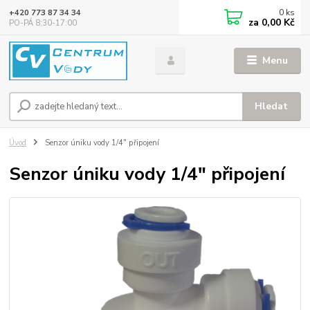
0
ks
+420 773 87 34 34
za
0,00 Kč
PO-PÁ 8:30-17:00
Menu
Hledat
Úvod
Senzor úniku vody 1/4" připojení
Senzor úniku vody 1/4" připojení