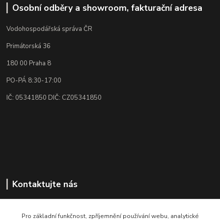
Osobní odběry a showroom, fakturační adresa
Vodohospodářská správa ČR
Primátorská 36
180 00 Praha 8
PO-PÁ 8:30-17:00
IČ: 05341850 DIČ: CZ05341850
Kontaktujte nás
Rádi poradíme, vysvětlíme👌🏼
+420 773 87 34 34
Pro základní funkčnost, zpříjemnění používání webu, analytické