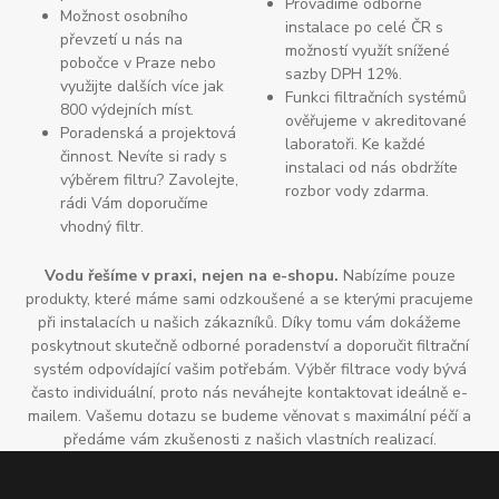
Provádíme odborné
Možnost osobního
instalace po celé ČR s
převzetí u nás na
možností využít snížené
pobočce v Praze nebo
sazby DPH 12%.
využijte dalších více jak
Funkci filtračních systémů
800 výdejních míst.
ověřujeme v akreditované
Poradenská a projektová
laboratoři. Ke každé
činnost. Nevíte si rady s
instalaci od nás obdržíte
výběrem filtru? Zavolejte,
rozbor vody zdarma.
rádi Vám doporučíme
vhodný filtr.
Vodu řešíme v praxi, nejen na e-shopu.
Nabízíme pouze
produkty, které máme sami odzkoušené a se kterými pracujeme
při instalacích u našich zákazníků. Díky tomu vám dokážeme
poskytnout skutečně odborné poradenství a doporučit filtrační
systém odpovídající vašim potřebám. Výběr filtrace vody bývá
často individuální, proto nás neváhejte kontaktovat ideálně e-
mailem. Vašemu dotazu se budeme věnovat s maximální péčí a
předáme vám zkušenosti z našich vlastních realizací.