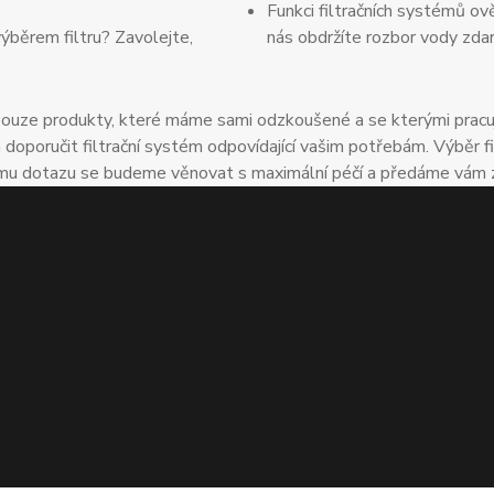
Funkci filtračních systémů ov
výběrem filtru? Zavolejte,
nás obdržíte rozbor vody zda
uze produkty, které máme sami odzkoušené a se kterými pracuje
oručit filtrační systém odpovídající vašim potřebám. Výběr fil
u dotazu se budeme věnovat s maximální péčí a předáme vám zkuš