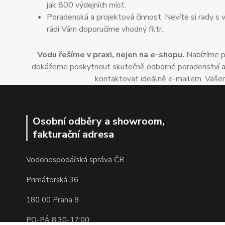
jak 800 výdejních míst.
Poradenská a projektová činnost. Nevíte si rady s 
rádi Vám doporučíme vhodný filtr.
Vodu řešíme v praxi, nejen na e-shopu.
Nabízíme po
dokážeme poskytnout skutečně odborné poradenství a dop
kontaktovat ideálně e-mailem. Vašem
Osobní odběry a showroom,
fakturační adresa
Vodohospodářská správa ČR
Primátorská 36
180 00 Praha 8
PO-PÁ 8:30-17:00