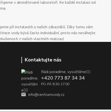
ěřujeme v akreditované laboratoři. Ke každé instalaci od
rma.
me při instalacích u našich zákazníků. Díky tomu vám
trace vody bývá často individuální, proto nás neváhejte
enosti z našich vlastních realizací.
Kontaktujte nás
Rádi poradíme, vysvětlíme👌🏼
+420 773 87 34 34
PO-PÁ 8:30-17:00
info@centrumvody.cz