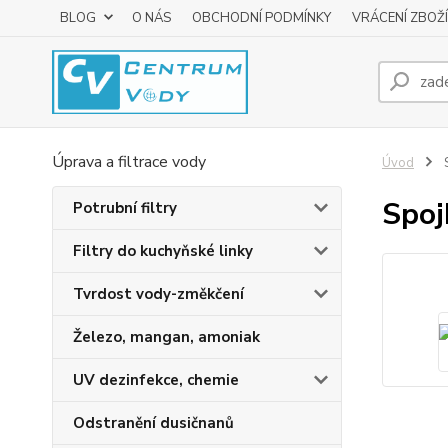
BLOG
O NÁS
OBCHODNÍ PODMÍNKY
VRÁCENÍ ZBOŽÍ
Úprava a filtrace vody
Úvod
Spo
Potrubní filtry
Filtry do kuchyňské linky
Tvrdost vody-změkčení
Železo, mangan, amoniak
UV dezinfekce, chemie
Odstranění dusičnanů