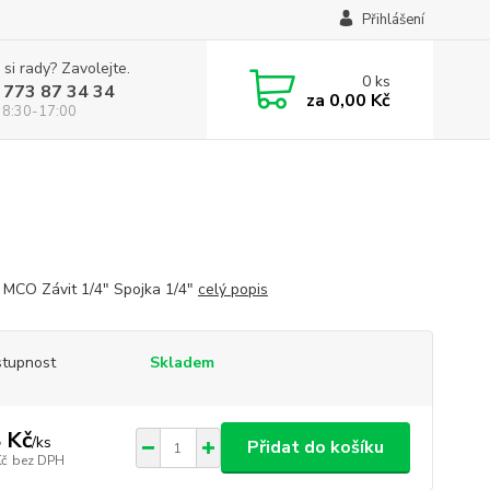
Přihlášení
 si rady? Zavolejte.
0
ks
 773 87 34 34
za
0,00 Kč
 8:30-17:00
 MCO Závit 1/4" Spojka 1/4"
celý popis
tupnost
Skladem
 Kč
/
ks
Přidat do košíku
Kč
bez DPH