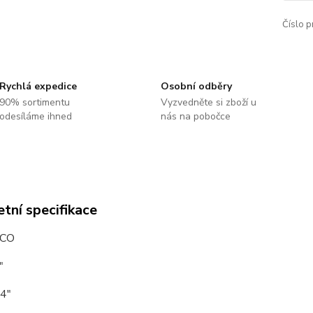
Číslo p
Rychlá expedice
Osobní odběry
90% sortimentu
Vyzvedněte si zboží u
odesíláme ihned
nás na pobočce
tní specifikace
MCO
"
/4"