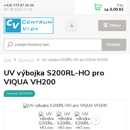
0
ks
+420 773 87 34 34
za
0,00 Kč
PO-PÁ 8:30-17:00
Menu
Hledat
Úvod
Vše pro UV
UV výbojka S200RL-HO pro VIQUA VH200
UV výbojka S200RL-HO pro
VIQUA VH200
Doprava ZDARMA