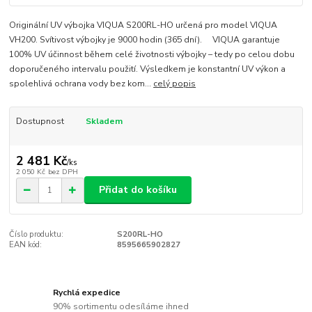
Originální UV výbojka VIQUA S200RL-HO určená pro model VIQUA
VH200. Svítivost výbojky je 9000 hodin (365 dní). VIQUA garantuje
100% UV účinnost během celé životnosti výbojky – tedy po celou dobu
doporučeného intervalu použití. Výsledkem je konstantní UV výkon a
spolehlivá ochrana vody bez kom...
celý popis
Dostupnost
Skladem
2 481 Kč
/
ks
2 050 Kč
bez DPH
Přidat do košíku
Číslo produktu:
S200RL-HO
EAN kód:
8595665902827
Rychlá expedice
90% sortimentu odesíláme ihned