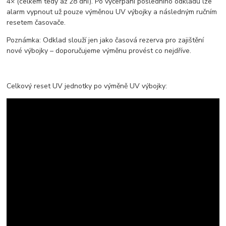
4× (celkem tedy až 28 dní). Po vyčerpání posledního odkladu lze
alarm vypnout už pouze výměnou UV výbojky a následným ručním
resetem časovače.
Poznámka: Odklad slouží jen jako časová rezerva pro zajištění
nové výbojky – doporučujeme výměnu provést co nejdříve.
Celkový reset UV jednotky po výměně UV výbojky: