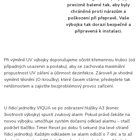
precizně balené tak, aby byly
chráněné proti nárazům a
poškození při přepravě. Vaše
výbojka tak dorazí bezpečně a
připravená k instalaci.
Při výměně UV výbojky doporučujeme očistit křemennou trubici (od
případných usazenin a povlaku), aby se zachovala maximální
propustnost UV záření a účinnost dezinfekce. Zároveň je vhodné
vyměnit těsnění (O-kroužky), které časem stárne, předejdete tak
netěsnostem a zajistíte bezproblémový provoz zařízení.
U řídicí jednotky VIQUA se po zobrazení hlášky A3 (konec
životnosti výbojky) spustí zvukový alarm. Pokud právě čekáte na
novou výbojku, umožňuje systém dočasný odklad alarmu – stačí
podržet tlačítko Timer Reset po dobu 5 sekund (na levé straně
řídicí jednotky). Každým odkladem se alarm odloží o 7 dní, a to až