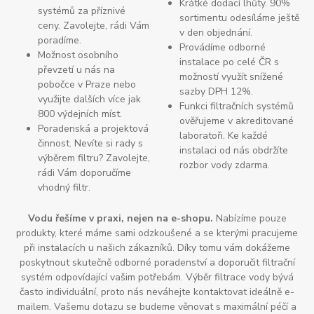
Krátké dodací lhůty. 90%
systémů za příznivé
sortimentu odesíláme ještě
ceny. Zavolejte, rádi Vám
v den objednání.
poradíme.
Provádíme odborné
Možnost osobního
instalace po celé ČR s
převzetí u nás na
možností využít snížené
pobočce v Praze nebo
sazby DPH 12%.
využijte dalších více jak
Funkci filtračních systémů
800 výdejních míst.
ověřujeme v akreditované
Poradenská a projektová
laboratoři. Ke každé
činnost. Nevíte si rady s
instalaci od nás obdržíte
výběrem filtru? Zavolejte,
rozbor vody zdarma.
rádi Vám doporučíme
vhodný filtr.
Vodu řešíme v praxi, nejen na e-shopu.
Nabízíme pouze
produkty, které máme sami odzkoušené a se kterými pracujeme
při instalacích u našich zákazníků. Díky tomu vám dokážeme
poskytnout skutečně odborné poradenství a doporučit filtrační
systém odpovídající vašim potřebám. Výběr filtrace vody bývá
často individuální, proto nás neváhejte kontaktovat ideálně e-
mailem. Vašemu dotazu se budeme věnovat s maximální péčí a