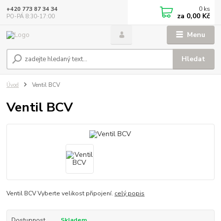
0
ks
+420 773 87 34 34
za
0,00 Kč
PO-PÁ 8:30-17:00
Menu
Hledat
Úvod
Ventil BCV
Ventil BCV
Ventil BCV Vyberte velikost připojení.
celý popis
Dostupnost
Skladem