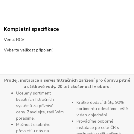
Kompletní specifikace
Ventil BCV
Vyberte velikost připojení.
Prodej, instalace a servis filtračních zařízení pro úpravu pitné
a užitkové vody. 20 let zkušeností v oboru.
Ucelený sortiment
kvalitních filtračních
Krátké dodací lhůty. 90%
systémů za příznivé
sortimentu odesíláme ještě
ceny. Zavolejte, rádi Vám
v den objednání.
poradíme.
Provádíme odborné
Možnost osobního
instalace po celé ČR s
převzetí u nás na
možností využít snížené