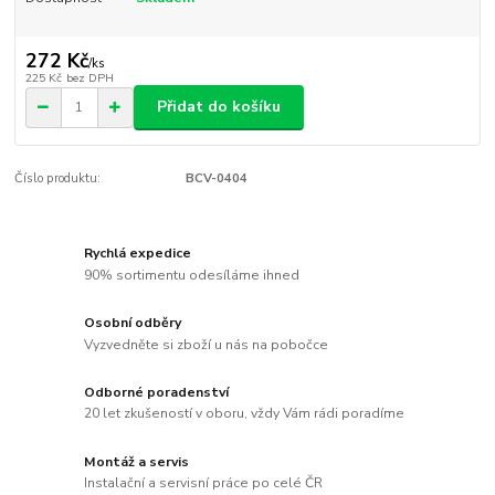
272 Kč
/
ks
225 Kč
bez DPH
Přidat do košíku
Číslo produktu:
BCV-0404
Rychlá expedice
90% sortimentu odesíláme ihned
Osobní odběry
Vyzvedněte si zboží u nás na pobočce
Odborné poradenství
20 let zkušeností v oboru, vždy Vám rádi poradíme
Montáž a servis
Instalační a servisní práce po celé ČR