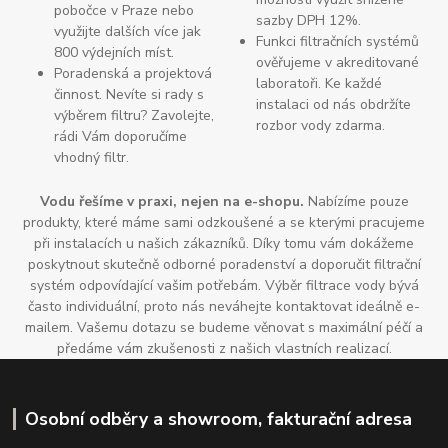
pobočce v Praze nebo
sazby DPH 12%.
využijte dalších více jak
Funkci filtračních systémů
800 výdejních míst.
ověřujeme v akreditované
Poradenská a projektová
laboratoři. Ke každé
činnost. Nevíte si rady s
instalaci od nás obdržíte
výběrem filtru? Zavolejte,
rozbor vody zdarma.
rádi Vám doporučíme
vhodný filtr.
Vodu řešíme v praxi, nejen na e-shopu.
Nabízíme pouze
produkty, které máme sami odzkoušené a se kterými pracujeme
při instalacích u našich zákazníků. Díky tomu vám dokážeme
poskytnout skutečně odborné poradenství a doporučit filtrační
systém odpovídající vašim potřebám. Výběr filtrace vody bývá
často individuální, proto nás neváhejte kontaktovat ideálně e-
mailem. Vašemu dotazu se budeme věnovat s maximální péčí a
předáme vám zkušenosti z našich vlastních realizací.
Osobní odběry a showroom, fakturační adresa