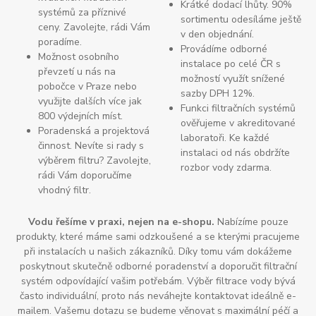
Krátké dodací lhůty. 90%
systémů za příznivé
sortimentu odesíláme ještě
ceny. Zavolejte, rádi Vám
v den objednání.
poradíme.
Provádíme odborné
Možnost osobního
instalace po celé ČR s
převzetí u nás na
možností využít snížené
pobočce v Praze nebo
sazby DPH 12%.
využijte dalších více jak
Funkci filtračních systémů
800 výdejních míst.
ověřujeme v akreditované
Poradenská a projektová
laboratoři. Ke každé
činnost. Nevíte si rady s
instalaci od nás obdržíte
výběrem filtru? Zavolejte,
rozbor vody zdarma.
rádi Vám doporučíme
vhodný filtr.
Vodu řešíme v praxi, nejen na e-shopu.
Nabízíme pouze
produkty, které máme sami odzkoušené a se kterými pracujeme
při instalacích u našich zákazníků. Díky tomu vám dokážeme
poskytnout skutečně odborné poradenství a doporučit filtrační
systém odpovídající vašim potřebám. Výběr filtrace vody bývá
často individuální, proto nás neváhejte kontaktovat ideálně e-
mailem. Vašemu dotazu se budeme věnovat s maximální péčí a