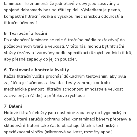
laminace. To znamená, že jednotlivé vrstvy jsou slisovány a
spojené dohromady bez použití lepidel. Výsledkem je pevná,
kompaktní filtrační vložka s vysokou mechanickou odolností a
filtrační účinností.
5. Tvarování a řezání
Po dokončení laminace se role filtračního média rozřezávají do
požadovaných tvarů a velikostí. V této fázi mohou být filtrační
vložky řezány a tvarovány podle specifikací různých vodních filtrů,
aby přesně zapadly do jejich pouzder.
6. Testování a kontrola kvality
Každá filtrační vložka prochází důkladným testováním, aby byla
zajištěna její účinnost a kvalita. Testy zahrnují kontrolu
mechanické pevnosti, filtrační schopnosti (množství a velikost
zachycených částic) a průtokové rychlosti.
7. Balení
Hotové filtrační vložky jsou následně zabaleny do hygienických
obalů, které zaručují ochranu před kontaminací během přepravy a
skladování. Balení také často obsahuje štítek s technickými
specifikacemi vložky (mikronová velikost, rozměry apod.).