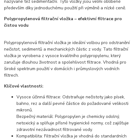
nazývané též sedimentační. Tyto vložky jsou velmi oblíbené
především díky jednoduchému použití při výměně a nízké ceně.
Polypropylenová filtrační vložka – efektivní filtrace pro
čistou vodu
Polypropylenová filtrační vložka je ideální volbou pro odstranění
nečistot, sedimentů a mechanických částic z vody. Tato filtrační
vložka je vyrobena z vysoce kvalitního polypropylenu, který
zaručuje dlouhou životnost a spolehlivost filtrace. Vhodná pro
široké spektrum použití v domácích i průmyslových vodních
filtrech.
Klíčové vlastnosti:
Vysoce účinná filtrace: Odstraňuje nečistoty jako písek,
bahno, rez a další pevné částice do požadované velikosti
mikronů.
Bezpečný materiál: Polypropylen je chemicky odolný,
netoxický a splňuje přísné hygienické normy, což zajišťuje
zdravotní nezávadnost filtrované vody.
Kompatibilita: Filtrační vložka je vhodná do standardních