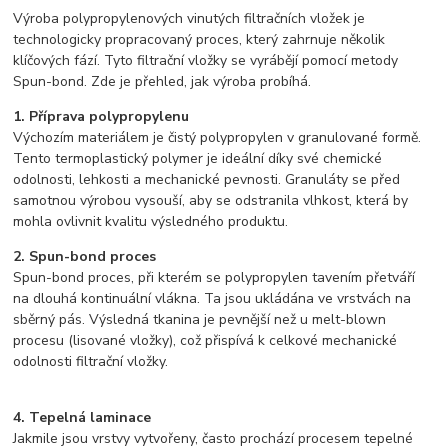
Výroba polypropylenových vinutých filtračních vložek je
technologicky propracovaný proces, který zahrnuje několik
klíčových fází. Tyto filtrační vložky se vyrábějí pomocí metody
Spun-bond. Zde je přehled, jak výroba probíhá.
1. Příprava polypropylenu
Výchozím materiálem je čistý polypropylen v granulované formě.
Tento termoplastický polymer je ideální díky své chemické
odolnosti, lehkosti a mechanické pevnosti. Granuláty se před
samotnou výrobou vysouší, aby se odstranila vlhkost, která by
mohla ovlivnit kvalitu výsledného produktu.
2. Spun-bond proces
Spun-bond proces, při kterém se polypropylen tavením přetváří
na dlouhá kontinuální vlákna. Ta jsou ukládána ve vrstvách na
sběrný pás. Výsledná tkanina je pevnější než u melt-blown
procesu (lisované vložky), což přispívá k celkové mechanické
odolnosti filtrační vložky.
4. Tepelná laminace
Jakmile jsou vrstvy vytvořeny, často prochází procesem tepelné