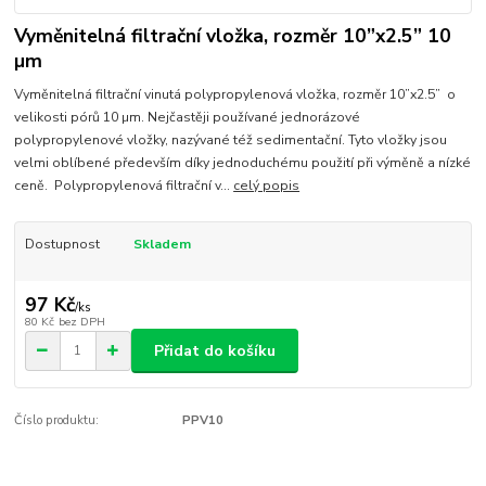
Vyměnitelná filtrační vložka, rozměr 10”x2.5” 10
µm
Vyměnitelná filtrační vinutá polypropylenová vložka, rozměr 10”x2.5” o
velikosti pórů 10 µm. Nejčastěji používané jednorázové
polypropylenové vložky, nazývané též sedimentační. Tyto vložky jsou
velmi oblíbené především díky jednoduchému použití při výměně a nízké
ceně. Polypropylenová filtrační v...
celý popis
Dostupnost
Skladem
97 Kč
/
ks
80 Kč
bez DPH
Přidat do košíku
Číslo produktu:
PPV10