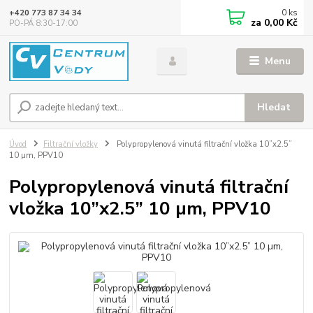
0
ks
+420 773 87 34 34
za
0,00 Kč
PO-PÁ 8:30-17:00
Menu
Hledat
Úvod
Filtrační vložky
Polypropylenová vinutá filtrační vložka 10”x2.5”
10 µm, PPV10
Polypropylenová vinutá filtrační
vložka 10”x2.5” 10 µm, PPV10