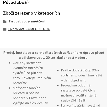
Původ zboží
Zboží zařazeno v kategoriích
Tvrdost vody-změkčení
HydroSoft COMFORT DUO
Prodej, instalace a servis filtračních zařízení pro úpravu pitné
a užitkové vody. 20 let zkušeností v oboru.
Ucelený sortiment
kvalitních filtračních
Krátké dodací lhůty. 90%
systémů za příznivé
sortimentu odesíláme ještě
ceny. Zavolejte, rádi Vám
v den objednání.
poradíme.
Provádíme odborné
Možnost osobního
instalace po celé ČR s
převzetí u nás na
možností využít snížené
pobočce v Praze nebo
sazby DPH 12%.
využijte dalších více jak
Funkci filtračních systémů