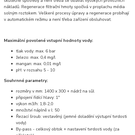
skutečné spotřeby a není třeba se obávat vysokých provozních
nákladů. Regenerace filtrační hmoty spočívá v proplachu média
solným roztokem. Veškeré procesy úpravy a regenerace probíhají
v automatickém režimu a není třeba zařízení obsluhovat.
Maximální povolené vstupní hodnoty vody:
tlak vody: max. 6 bar
železo: max. 0,4 mg/l
mangan: max. 0,01 mg/l
pH: v rozsahu 5 - 10
Souhrnné parametry:
rozměry v mm: 1400 x 300 + nádrž na sůl
připojení řídící hlavy: 1"
výkon m3/h: 1,8-2,0
množství náplně v l: 50
Řezací šroub: vestavěný (jemné doladění výstupní tvrdosti
vody)
By-pass - celkový obtok + nastavení tvrdosti vody (za