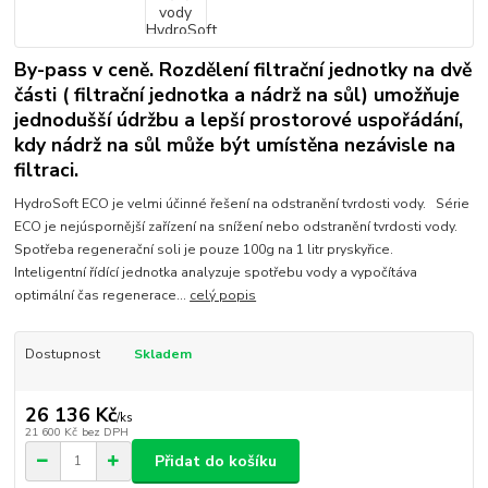
By-pass v ceně. Rozdělení filtrační jednotky na dvě
části ( filtrační jednotka a nádrž na sůl) umožňuje
jednodušší údržbu a lepší prostorové uspořádání,
kdy nádrž na sůl může být umístěna nezávisle na
filtraci.
HydroSoft ECO je velmi účinné řešení na odstranění tvrdosti vody. Série
ECO je nejúspornější zařízení na snížení nebo odstranění tvrdosti vody.
Spotřeba regenerační soli je pouze 100g na 1 litr pryskyřice.
Inteligentní řídící jednotka analyzuje spotřebu vody a vypočítáva
optimální čas regenerace...
celý popis
Dostupnost
Skladem
26 136 Kč
/
ks
21 600 Kč
bez DPH
Přidat do košíku