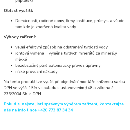
příplatek)
Oblast využití:
Domácnosti, rodinné domy, firmy, instituce, průmysl a všude
tam kde je zhoršená kvalita vody.
Výhody zařízení:
velmi efektivní způsob na odstranění tvrdosti vody
iontová výměna = výměna tvrdých minerálů za minerály
měkké
bezobslužný plně automatický provoz úpravny
nízké provozní náklady
Na tento produkt lze využít při objednání montáže sníženou sazbu
DPH ve výšši 15% v souladu s ustanovením §48 a zákona č.
235/2004 Sb. o DPH.
Pokud si nejste jisti správným výběrem zařízení, kontaktujte
nás na info lince +420 773 87 34 34