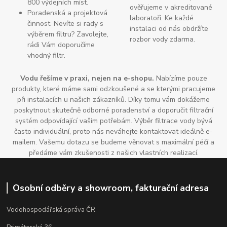
800 výdejních míst.
ověřujeme v akreditované
Poradenská a projektová
laboratoři. Ke každé
činnost. Nevíte si rady s
instalaci od nás obdržíte
výběrem filtru? Zavolejte,
rozbor vody zdarma.
rádi Vám doporučíme
vhodný filtr.
Vodu řešíme v praxi, nejen na e-shopu.
Nabízíme pouze
produkty, které máme sami odzkoušené a se kterými pracujeme
při instalacích u našich zákazníků. Díky tomu vám dokážeme
poskytnout skutečně odborné poradenství a doporučit filtrační
systém odpovídající vašim potřebám. Výběr filtrace vody bývá
často individuální, proto nás neváhejte kontaktovat ideálně e-
mailem. Vašemu dotazu se budeme věnovat s maximální péčí a
předáme vám zkušenosti z našich vlastních realizací.
Osobní odběry a showroom, fakturační adresa
Vodohospodářská správa ČR