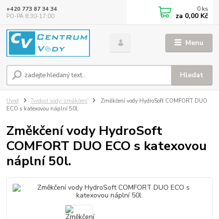
0
ks
+420 773 87 34 34
za
0,00 Kč
PO-PÁ 8:30-17:00
Menu
Hledat
Úvod
Tvrdost vody-změkčení
Změkčení vody HydroSoft COMFORT DUO
ECO s katexovou náplní 50l.
Změkčení vody HydroSoft
COMFORT DUO ECO s katexovou
náplní 50l.