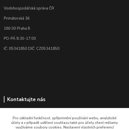
Vodohospodářská správa ČR
Primátorská 36
180 00 Praha 8
PO-PÁ 8:30-17:00
IČ: 05341850 DIČ: CZ05341850
Kontaktujte nás
Rádi poradíme, vysvětlíme👌🏼
+420 773 87 34 34
Pro základní funkčnost, zpříjemnění používání webu, analytické
účely a v případě udělení souhlasu také pro účely cílení reklamy
PO-PÁ 8:30-17:00
využíváme soubory cookies. Nastavení vlastních preferencí