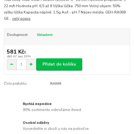
22 m/h Hodnota pH: 6,5 až 8 Výška lůžka: 750 mm Volný objem: 50%
výšky lůžka Kapacita náplně: 1,5g As/l - pH 7 Název média: GEH-RA068
GE...
celý popis
Dostupnost
Skladem
581 Kč
/
l.
480 Kč
bez DPH
Přidat do košíku
Číslo produktu:
RA068
Rychlá expedice
90% sortimentu odesíláme ihned
Osobní odběry
Vyzvedněte si zboží u nás na pobočce