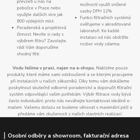
převzetí u nás na
možností využít snížené
pobočce v Praze nebo
sazby DPH 12%.
využijte dalších více jak
Funkci filtračních systémů
800 výdejních míst.
ověřujeme v akreditované
Poradenská a projektová
laboratoři. Ke každé
činnost. Nevíte si rady s
instalaci od nás obdržíte
výběrem filtru? Zavolejte,
rozbor vody zdarma.
rádi Vám doporučíme
vhodný filtr.
Vodu řešíme v praxi, nejen na e-shopu.
Nabízíme pouze
produkty, které máme sami odzkoušené a se kterými pracujeme
při instalacích u našich zákazníků. Díky tomu vám dokážeme
poskytnout skutečně odborné poradenství a doporučit filtrační
systém odpovídající vašim potřebám. Výběr filtrace vody bývá
často individuální, proto nás neváhejte kontaktovat ideálně e-
mailem. Vašemu dotazu se budeme věnovat s maximální péčí a
předáme vám zkušenosti z našich vlastních realizací.
Osobní odběry a showroom, fakturační adresa