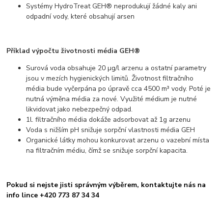
Systémy HydroTreat GEH® neprodukují žádné kaly ani
odpadní vody, které obsahují arsen
Příklad výpočtu životnosti média GEH®
Surová voda obsahuje 20 µg/l arzenu a ostatní parametry
jsou v mezích hygienických limitů. Životnost filtračního
média bude vyčerpána po úpravě cca 4500 m³ vody. Poté je
nutná výměna média za nové. Využité médium je nutné
likvidovat jako nebezpečný odpad.
1l. filtračního média dokáže adsorbovat až 1g arzenu
Voda s nižším pH snižuje sorpční vlastnosti média GEH
Organické látky mohou konkurovat arzenu o vazební místa
na filtračním médiu, čímž se snižuje sorpční kapacita.
Pokud si nejste jisti správným výběrem, kontaktujte nás na
info lince +420 773 87 34 34