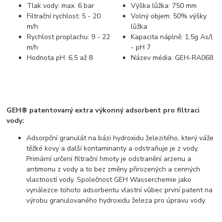
Tlak vody: max. 6 bar
Výška lůžka: 750 mm
Filtrační rychlost: 5 - 20
Volný objem: 50% výšky
m/h
lůžka
Rychlost proplachu: 9 - 22
Kapacita náplně: 1,5g As/l
m/h
- pH 7
Hodnota pH: 6,5 až 8
Název média: GEH-RA068
GEH® patentovaný extra výkonný adsorbent pro filtraci
vody:
Adsorpční granulát na bázi hydroxidu železitého, který váže
těžké kovy a další kontaminanty a odstraňuje je z vody.
Primární určení filtrační hmoty je odstranění arzenu a
antimonu z vody a to bez změny přirozených a cenných
vlastností vody. Společnost GEH Wasserchemie jako
vynálezce tohoto adsorbentu vlastní vůbec první patent na
výrobu granulovaného hydroxidu železa pro úpravu vody.