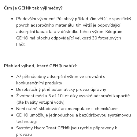
Čím je GEH® tak výjimečný?
Především výkonem! Působivý příklad: čím větší je specifický
povrch adsorpčního materiálu, tím větší je odpovídající
adsorpční kapacita a v důsledku toho i výkon. Kilogram
GEH® má plochu odpovídající velikosti 30 fotbalových
hřišť.
Přehled výhod, které GEH® nabízí:
Až pětinásobný adsorpční výkon ve srovnání s
konkurenčními produkty
Bezobslužný plně automatický provoz úpravny
Životnost média 5 až 10 let díky vysoké adsorpční kapacitě
(dle kvality vstupní vody)
Není nutné skladování ani manipulace s chemikáliemi
GEH® umožňuje jednoduchou a bezúdržbovou systémovou
technologii
Systémy HydroTreat GEH® jsou rychle připraveny k
provozu