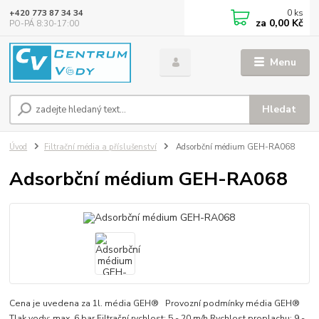
0
ks
+420 773 87 34 34
za
0,00 Kč
PO-PÁ 8:30-17:00
Menu
Hledat
Úvod
Filtrační média a příslušenství
Adsorbční médium GEH-RA068
Adsorbční médium GEH-RA068
Cena je uvedena za 1l. média GEH® Provozní podmínky média GEH®
Tlak vody: max. 6 bar Filtrační rychlost: 5 - 20 m/h Rychlost proplachu: 9 -