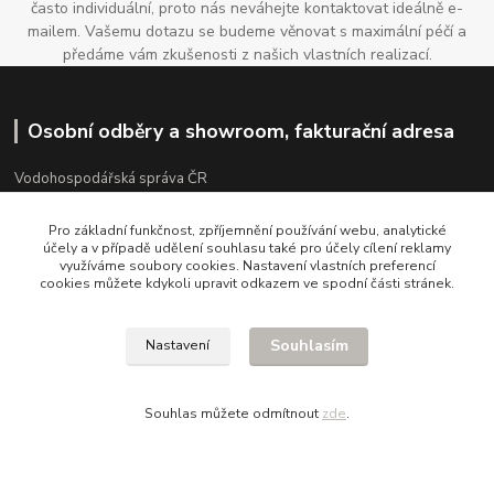
často individuální, proto nás neváhejte kontaktovat ideálně e-
mailem. Vašemu dotazu se budeme věnovat s maximální péčí a
předáme vám zkušenosti z našich vlastních realizací.
Osobní odběry a showroom, fakturační adresa
Vodohospodářská správa ČR
Primátorská 36
Pro základní funkčnost, zpříjemnění používání webu, analytické
účely a v případě udělení souhlasu také pro účely cílení reklamy
180 00 Praha 8
využíváme soubory cookies. Nastavení vlastních preferencí
cookies můžete kdykoli upravit odkazem ve spodní části stránek.
PO-PÁ 8:30-17:00
IČ: 05341850 DIČ: CZ05341850
Souhlasím
Nastavení
Souhlas můžete odmítnout
zde
.