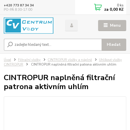
0
ks
+420 773 87 34 34
za
0,00 Kč
PO-PÁ 8:30-17:00
Menu
Hledat
Úvod
Filtrační vložky
CINTROPUR vložky a náplně
Uhlíkové vložky
CINTROPUR
CINTROPUR naplněná filtrační patrona aktivním uhlím
CINTROPUR naplněná filtrační
patrona aktivním uhlím