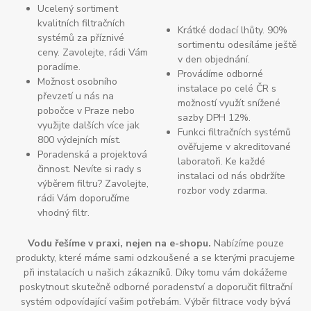
Ucelený sortiment
kvalitních filtračních
Krátké dodací lhůty. 90%
systémů za příznivé
sortimentu odesíláme ještě
ceny. Zavolejte, rádi Vám
v den objednání.
poradíme.
Provádíme odborné
Možnost osobního
instalace po celé ČR s
převzetí u nás na
možností využít snížené
pobočce v Praze nebo
sazby DPH 12%.
využijte dalších více jak
Funkci filtračních systémů
800 výdejních míst.
ověřujeme v akreditované
Poradenská a projektová
laboratoři. Ke každé
činnost. Nevíte si rady s
instalaci od nás obdržíte
výběrem filtru? Zavolejte,
rozbor vody zdarma.
rádi Vám doporučíme
vhodný filtr.
Vodu řešíme v praxi, nejen na e-shopu.
Nabízíme pouze
produkty, které máme sami odzkoušené a se kterými pracujeme
při instalacích u našich zákazníků. Díky tomu vám dokážeme
poskytnout skutečně odborné poradenství a doporučit filtrační
systém odpovídající vašim potřebám. Výběr filtrace vody bývá