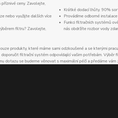
 příznivé ceny. Zavolejte,
Krátké dodací lhůty. 90% sor
e nebo využijte dalších více
Provádíme odborné instalace
Funkci filtračních systémů ov
výběrem filtru? Zavolejte,
nás obdržíte rozbor vody zda
uze produkty, které máme sami odzkoušené a se kterými pracuje
oručit filtrační systém odpovídající vašim potřebám. Výběr fil
u dotazu se budeme věnovat s maximální péčí a předáme vám zkuš