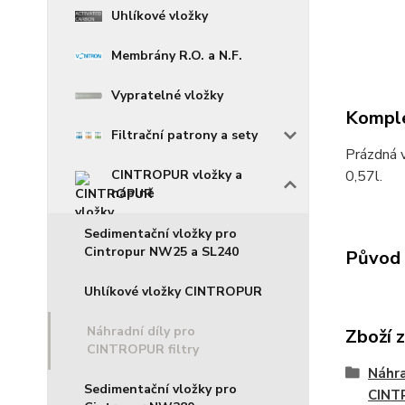
Uhlíkové vložky
Membrány R.O. a N.F.
Vypratelné vložky
Komple
Filtrační patrony a sety
Prázdná 
CINTROPUR vložky a
0,57l.
náplně
Sedimentační vložky pro
Cintropur NW25 a SL240
Původ 
Uhlíkové vložky CINTROPUR
Náhradní díly pro
Zboží 
CINTROPUR filtry
Náhra
Sedimentační vložky pro
CINTR