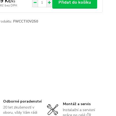
9 Kč
/
ks
Přidat do košíku
 Kč
bez DPH
roduktu:
FWCCTIOV250
Odborné poradenství
Montáž a servis
20 let zkušeností v
Instalační a servisní
oboru, vždy Vám rádi
práce po celé ČR