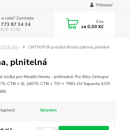
Přihlášení
 si rady? Zavolejte.
0
ks
 773 87 34 34
za
0,00 Kč
 8:30-17:00
OPUR filtry
CINTROPUR prázdná filtrační patrona, plnitelná
a, plnitelná
 vložka pro filtrační hmotu - průhledná. Pro filtry Cintropur
TE-CTN + SL 240TE-CTN + TIO + TRIO-UV Kapacita 0,57l.
opis
tupnost
Skladem