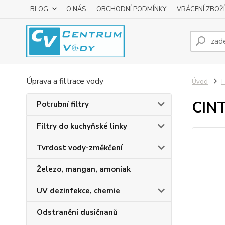
BLOG
O NÁS
OBCHODNÍ PODMÍNKY
VRÁCENÍ ZBOŽÍ
Úprava a filtrace vody
Úvod
F
CINT
Potrubní filtry
Filtry do kuchyňské linky
Tvrdost vody-změkčení
Železo, mangan, amoniak
UV dezinfekce, chemie
Odstranění dusičnanů