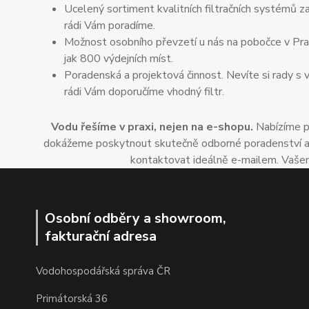
Ucelený sortiment kvalitních filtračních systémů za
rádi Vám poradíme.
Možnost osobního převzetí u nás na pobočce v Praz
jak 800 výdejních míst.
Poradenská a projektová činnost. Nevíte si rady s 
rádi Vám doporučíme vhodný filtr.
Vodu řešíme v praxi, nejen na e-shopu.
Nabízíme po
dokážeme poskytnout skutečně odborné poradenství a dop
kontaktovat ideálně e-mailem. Vašem
Osobní odběry a showroom,
fakturační adresa
Vodohospodářská správa ČR
Primátorská 36