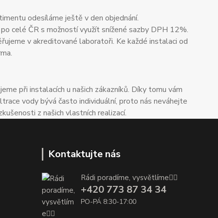
timentu odesíláme ještě v den objednání.
 po celé ČR s možností využít snížené sazby DPH 12%.
ěřujeme v akreditované laboratoři. Ke každé instalaci od
rma.
me při instalacích u našich zákazníků. Díky tomu vám
trace vody bývá často individuální, proto nás neváhejte
enosti z našich vlastních realizací.
Kontaktujte nás
Rádi poradíme, vysvětlíme👌🏼
+420 773 87 34 34
PO-PÁ 8:30-17:00