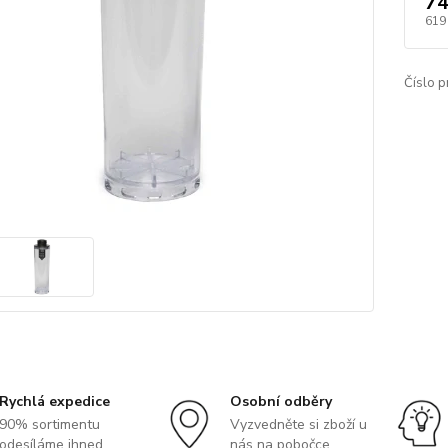
74
619
Číslo p
Rychlá expedice
Osobní odběry
90% sortimentu
Vyzvedněte si zboží u
odesíláme ihned
nás na pobočce