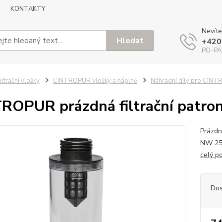
KONTAKTY
Nevíte
Hledat
+420
PO-PÁ
iltrační vložky
CINTROPUR vložky a náplně
Náhradní díly pro CINTR
ROPUR prázdná filtrační patron
Prázdná
NW 25
celý p
Dos