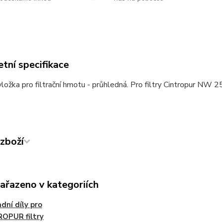
tní specifikace
vložka pro filtrační hmotu - průhledná. Pro filtry Cintropu
zboží
zařazeno v kategoriích
dní díly pro
OPUR filtry