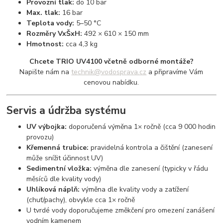
Provozní tlak:
do 10 bar
Max. tlak:
16 bar
Teplota vody:
5–50 °C
Rozměry VxŠxH:
492 × 610 × 150 mm
Hmotnost:
cca 4,3 kg
Chcete TRIO UV4100 včetně odborné montáže?
Napište nám na
technik@vodosprava.cz
a připravíme Vám
cenovou nabídku.
Servis a údržba systému
UV výbojka:
doporučená výměna 1× ročně (cca 9 000 hodin
provozu)
Křemenná trubice:
pravidelná kontrola a čištění (zanesení
může snížit účinnost UV)
Sedimentní vložka:
výměna dle zanesení (typicky v řádu
měsíců dle kvality vody)
Uhlíková náplň:
výměna dle kvality vody a zatížení
(chuť/pachy), obvykle cca 1× ročně
U tvrdé vody doporučujeme změkčení pro omezení zanášení
vodním kamenem