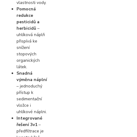
vlastnosti vody.
Pomocná
redukce
pesticidů a
herbicidů
–
uhlíková náplň
přispívá ke
snížení
stopových
organických
látek.
Snadná
výměna náplní
– jednoduchý
přístup k
sedimentační
vložce i
uhlíkové náplni.
Integrované
řešení 3v1
–
předfiltrace je