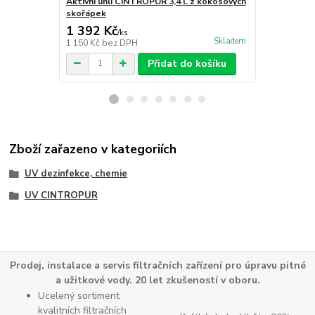
Aktivní uhlí CINTROPUR 3,4 l. z kokosových
CINTROPUR 
skořápek
UV4100
1 392 Kč
2 850 Kč
/
ks
Skladem
1 150 Kč
bez DPH
2 355 Kč
bez
Přidat do košíku
Zboží zařazeno v kategoriích
UV dezinfekce, chemie
UV CINTROPUR
Prodej, instalace a servis filtračních zařízení pro úpravu pitné
a užitkové vody. 20 let zkušeností v oboru.
Ucelený sortiment
kvalitních filtračních