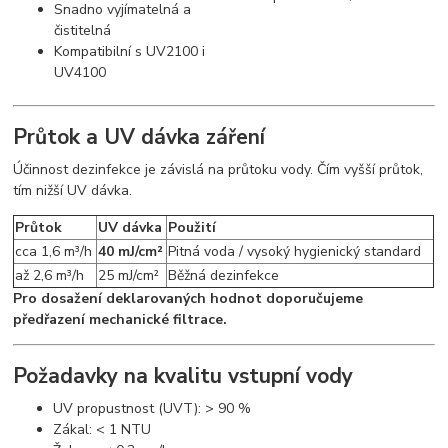
Snadno vyjímatelná a
čistitelná
Kompatibilní s UV2100 i
UV4100
Průtok a UV dávka záření
Účinnost dezinfekce je závislá na průtoku vody. Čím vyšší průtok,
tím nižší UV dávka.
Průtok
UV dávka
Použití
cca 1,6 m³/h
40 mJ/cm²
Pitná voda / vysoký hygienický standard
až 2,6 m³/h
25 mJ/cm²
Běžná dezinfekce
Pro dosažení deklarovaných hodnot doporučujeme
předřazení mechanické filtrace.
Požadavky na kvalitu vstupní vody
UV propustnost (UVT): > 90 %
Zákal: < 1 NTU