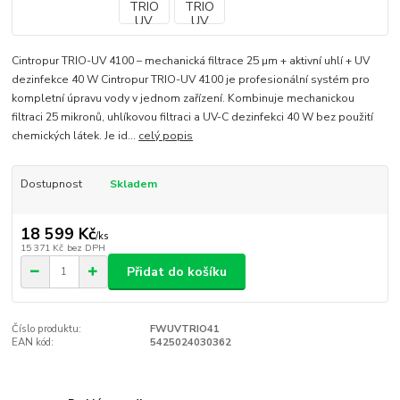
Cintropur TRIO-UV 4100 – mechanická filtrace 25 µm + aktivní uhlí + UV
dezinfekce 40 W Cintropur TRIO-UV 4100 je profesionální systém pro
kompletní úpravu vody v jednom zařízení. Kombinuje mechanickou
filtraci 25 mikronů, uhlíkovou filtraci a UV-C dezinfekci 40 W bez použití
chemických látek. Je id...
celý popis
Dostupnost
Skladem
18 599 Kč
/
ks
15 371 Kč
bez DPH
Přidat do košíku
Číslo produktu:
FWUVTRIO41
EAN kód:
5425024030362