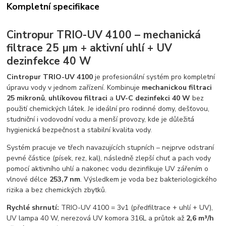
Kompletní specifikace
Cintropur TRIO-UV 4100 – mechanická
filtrace 25 µm + aktivní uhlí + UV
dezinfekce 40 W
Cintropur TRIO-UV 4100
je profesionální systém pro kompletní
úpravu vody v jednom zařízení. Kombinuje
mechanickou filtraci
25 mikronů
,
uhlíkovou filtraci
a
UV-C dezinfekci 40 W
bez
použití chemických látek. Je ideální pro rodinné domy, dešťovou,
studniční i vodovodní vodu a menší provozy, kde je důležitá
hygienická bezpečnost a stabilní kvalita vody.
Systém pracuje ve třech navazujících stupních – nejprve odstraní
pevné částice (písek, rez, kal), následně zlepší chuť a pach vody
pomocí aktivního uhlí a nakonec vodu dezinfikuje UV zářením o
vlnové délce
253,7 nm
. Výsledkem je voda bez bakteriologického
rizika a bez chemických zbytků.
Rychlé shrnutí:
TRIO-UV 4100 = 3v1 (předfiltrace + uhlí + UV),
UV lampa 40 W, nerezová UV komora 316L a průtok až
2,6 m³/h