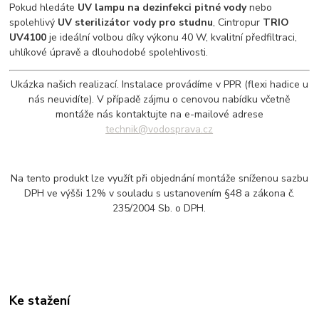
Pokud hledáte
UV lampu na dezinfekci pitné vody
nebo
spolehlivý
UV sterilizátor vody pro studnu
, Cintropur
TRIO
UV4100
je ideální volbou díky výkonu 40 W, kvalitní předfiltraci,
uhlíkové úpravě a dlouhodobé spolehlivosti.
Ukázka našich realizací. Instalace provádíme v PPR (flexi hadice u
nás neuvidíte). V případě zájmu o cenovou nabídku včetně
montáže nás kontaktujte na e-mailové adrese
technik@vodosprava.cz
Na tento produkt lze využít při objednání montáže sníženou sazbu
DPH ve výšši 12% v souladu s ustanovením §48 a zákona č.
235/2004 Sb. o DPH.
Ke stažení