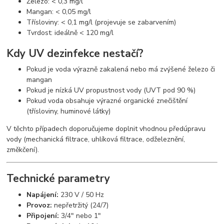
Železo: < 0,3 mg/l
Mangan: < 0,05 mg/l
Třísloviny: < 0,1 mg/l (projevuje se zabarvením)
Tvrdost: ideálně < 120 mg/l
Kdy UV dezinfekce nestačí?
Pokud je voda výrazně zakalená nebo má zvýšené železo či
mangan
Pokud je nízká UV propustnost vody (UVT pod 90 %)
Pokud voda obsahuje výrazné organické znečištění
(třísloviny, huminové látky)
V těchto případech doporučujeme doplnit vhodnou předúpravu
vody (mechanická filtrace, uhlíková filtrace, odželeznění,
změkčení).
Technické parametry
Napájení:
230 V / 50 Hz
Provoz:
nepřetržitý (24/7)
Připojení:
3/4" nebo 1"