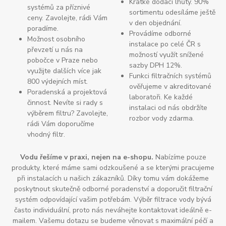
Krátké dodací lhůty. 90%
systémů za příznivé
sortimentu odesíláme ještě
ceny. Zavolejte, rádi Vám
v den objednání.
poradíme.
Provádíme odborné
Možnost osobního
instalace po celé ČR s
převzetí u nás na
možností využít snížené
pobočce v Praze nebo
sazby DPH 12%.
využijte dalších více jak
Funkci filtračních systémů
800 výdejních míst.
ověřujeme v akreditované
Poradenská a projektová
laboratoři. Ke každé
činnost. Nevíte si rady s
instalaci od nás obdržíte
výběrem filtru? Zavolejte,
rozbor vody zdarma.
rádi Vám doporučíme
vhodný filtr.
Vodu řešíme v praxi, nejen na e-shopu.
Nabízíme pouze
produkty, které máme sami odzkoušené a se kterými pracujeme
při instalacích u našich zákazníků. Díky tomu vám dokážeme
poskytnout skutečně odborné poradenství a doporučit filtrační
systém odpovídající vašim potřebám. Výběr filtrace vody bývá
často individuální, proto nás neváhejte kontaktovat ideálně e-
mailem. Vašemu dotazu se budeme věnovat s maximální péčí a