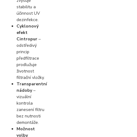
zvyšuje
stabilitu a
účinnost UV
dezinfekce.
Cyklonový
efekt
Cintropur
–
odstředivý
princip
předfiltrace
prodlužuje
životnost
filtrační vložky.
Transparentní
nádoby
–
vizuální
kontrola
zanesení filtru
bez nutnosti
demontáže.
Možnost
volby