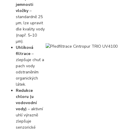
jemnosti
vložky
–
standardně 25
µm, lze upravit
dle kvality vody
(např. 5–10
µm).
Uhlíková
filtrace
–
zlepšuje chuť a
pach vody
odstraněním
organických
látek.
Redukce
chloru (u
vodovodní
vody)
– aktivní
uhlí výrazně
zlepšuje
senzorické