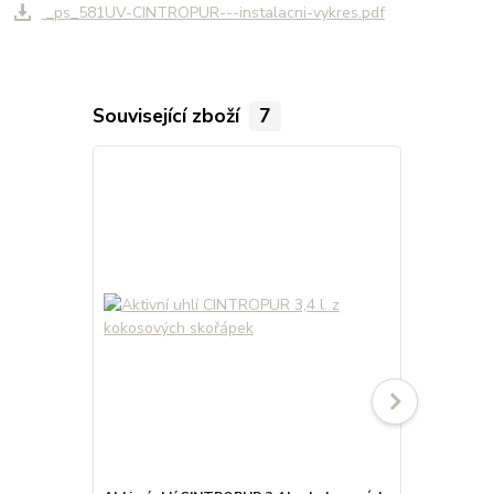
_ps_581UV-CINTROPUR---instalacni-vykres.pdf
Související zboží
7