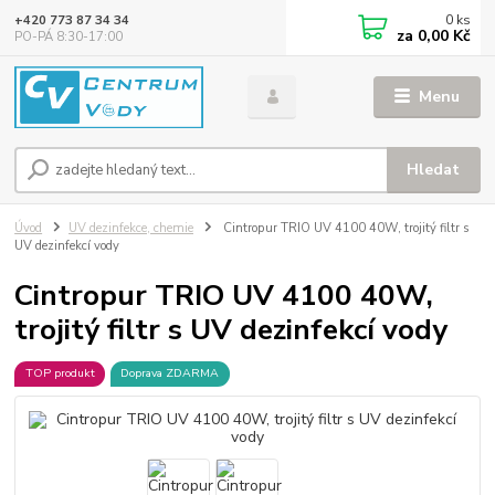
0
ks
+420 773 87 34 34
za
0,00 Kč
PO-PÁ 8:30-17:00
Menu
Hledat
Úvod
UV dezinfekce, chemie
Cintropur TRIO UV 4100 40W, trojitý filtr s
UV dezinfekcí vody
Cintropur TRIO UV 4100 40W,
trojitý filtr s UV dezinfekcí vody
TOP produkt
Doprava ZDARMA