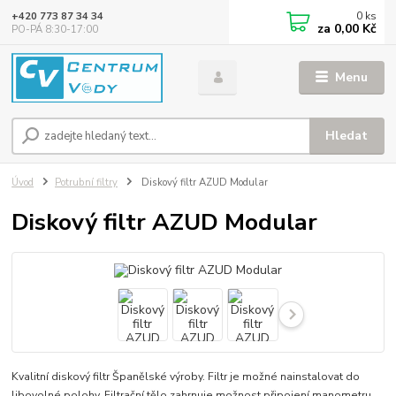
0
ks
+420 773 87 34 34
za
0,00 Kč
PO-PÁ 8:30-17:00
Menu
Hledat
Úvod
Potrubní filtry
Diskový filtr AZUD Modular
Diskový filtr AZUD Modular
Kvalitní diskový filtr Španělské výroby. Filtr je možné nainstalovat do
libovolné polohy. Filtrační tělo zahrnuje možnost připojení manometru