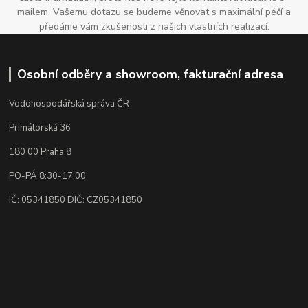
mailem. Vašemu dotazu se budeme věnovat s maximální péčí a
předáme vám zkušenosti z našich vlastních realizací.
Osobní odběry a showroom, fakturační adresa
Vodohospodářská správa ČR
Primátorská 36
180 00 Praha 8
PO-PÁ 8:30-17:00
IČ: 05341850 DIČ: CZ05341850