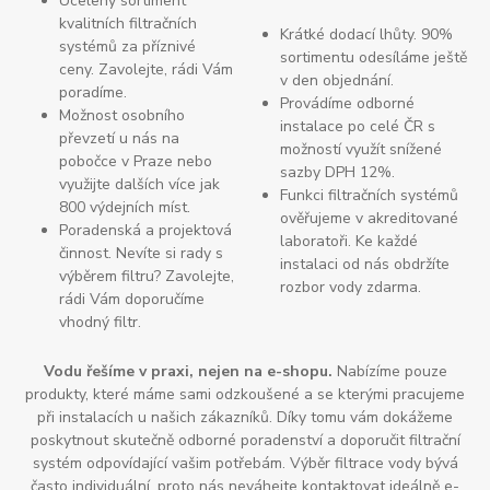
Ucelený sortiment
kvalitních filtračních
Krátké dodací lhůty. 90%
systémů za příznivé
sortimentu odesíláme ještě
ceny. Zavolejte, rádi Vám
v den objednání.
poradíme.
Provádíme odborné
Možnost osobního
instalace po celé ČR s
převzetí u nás na
možností využít snížené
pobočce v Praze nebo
sazby DPH 12%.
využijte dalších více jak
Funkci filtračních systémů
800 výdejních míst.
ověřujeme v akreditované
Poradenská a projektová
laboratoři. Ke každé
činnost. Nevíte si rady s
instalaci od nás obdržíte
výběrem filtru? Zavolejte,
rozbor vody zdarma.
rádi Vám doporučíme
vhodný filtr.
Vodu řešíme v praxi, nejen na e-shopu.
Nabízíme pouze
produkty, které máme sami odzkoušené a se kterými pracujeme
při instalacích u našich zákazníků. Díky tomu vám dokážeme
poskytnout skutečně odborné poradenství a doporučit filtrační
systém odpovídající vašim potřebám. Výběr filtrace vody bývá
často individuální, proto nás neváhejte kontaktovat ideálně e-