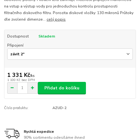
na vstup a výstup vody pro jednoduchou kontrolu prostupnosti
filtračního diskového filtru. Porozita diskové vložky: 130 mikronů Průtoky
dle zvolené dimenze...
celý popis
Dostupnost
Skladem
Připojení
1 331 Kč
/
ks
1 100 Kč
bez DPH
Přidat do košíku
Číslo produktu:
AZUD-2
Rychlá expedice
90% sortimentu odesíláme ihned