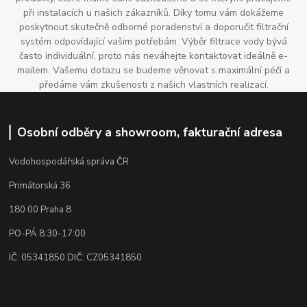
při instalacích u našich zákazníků. Díky tomu vám dokážeme
poskytnout skutečně odborné poradenství a doporučit filtrační
systém odpovídající vašim potřebám. Výběr filtrace vody bývá
často individuální, proto nás neváhejte kontaktovat ideálně e-
mailem. Vašemu dotazu se budeme věnovat s maximální péčí a
předáme vám zkušenosti z našich vlastních realizací.
Osobní odběry a showroom, fakturační adresa
Vodohospodářská správa ČR
Primátorská 36
180 00 Praha 8
PO-PÁ 8:30-17:00
IČ: 05341850 DIČ: CZ05341850