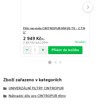
Filtr na vodu CINTROPUR NW25 TE - CTN
Mechanický f
1‘‘
2 949 Kč
2 399 Kč
/
ks
Skladem
2 437 Kč
bez DPH
1 983 Kč
bez
Přidat do košíku
Zboží zařazeno v kategoriích
UNIVERZÁLNÍ FILTRY CINTROPUR
Náhradní díly pro CINTROPUR filtry