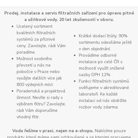
Prodej, instalace a servis filtračních zařízení pro úpravu pitné
a užitkové vody. 20 let zkušeností v oboru.
Ucelený sortiment
kvalitních filtračních
Krátké dodací lhůty. 90%
systémů za příznivé
sortimentu odesíláme ještě
ceny. Zavolejte, rádi Vám
v den objednání.
poradíme.
Provádíme odborné
Možnost osobního
instalace po celé ČR s
převzetí u nás na
možností využít snížené
pobočce v Praze nebo
sazby DPH 12%.
využijte dalších více jak
Funkci filtračních systémů
800 výdejních míst.
ověřujeme v akreditované
Poradenská a projektová
laboratoři. Ke každé
činnost. Nevíte si rady s
instalaci od nás obdržíte
výběrem filtru? Zavolejte,
rozbor vody zdarma.
rádi Vám doporučíme
vhodný filtr.
Vodu řešíme v praxi, nejen na e-shopu.
Nabízíme pouze
produkty, které máme sami odzkoušené a se kterými pracujeme