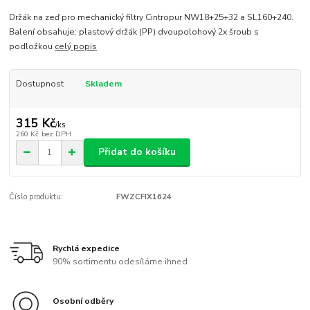
Držák na zeď pro mechanický filtry Cintropur NW18+25+32 a SL160+240.
Balení obsahuje: plastový držák (PP) dvoupolohový 2x šroub s
podložkou
celý popis
Dostupnost
Skladem
315 Kč
/
ks
260 Kč
bez DPH
Přidat do košíku
Číslo produktu:
FWZCFIX1624
Rychlá expedice
90% sortimentu odesíláme ihned
Osobní odběry