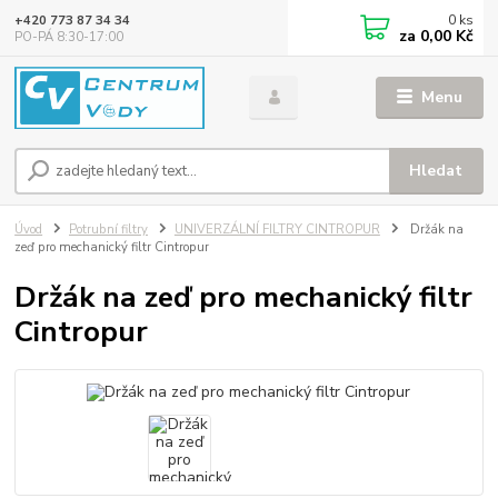
0
ks
+420 773 87 34 34
za
0,00 Kč
PO-PÁ 8:30-17:00
Menu
Hledat
Úvod
Potrubní filtry
UNIVERZÁLNÍ FILTRY CINTROPUR
Držák na
zeď pro mechanický filtr Cintropur
Držák na zeď pro mechanický filtr
Cintropur