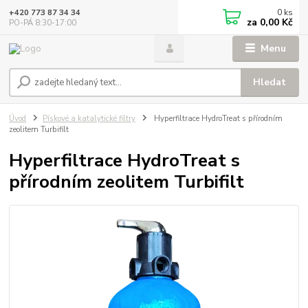
0
ks
+420 773 87 34 34
za
0,00 Kč
PO-PÁ 8:30-17:00
Menu
Hledat
Úvod
Pískové a katalytické filtry
Hyperfiltrace HydroTreat s přírodním
zeolitem Turbifilt
Hyperfiltrace HydroTreat s
přírodním zeolitem Turbifilt