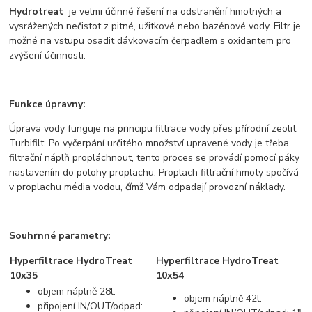
Hydrotreat
je velmi účinné řešení na odstranění hmotných a
vysrážených nečistot z pitné, užitkové nebo bazénové vody. Filtr je
možné na vstupu osadit dávkovacím čerpadlem s oxidantem pro
zvýšení účinnosti.
Funkce úpravny:
Úprava vody funguje na principu filtrace vody přes přírodní zeolit
Turbifilt. Po vyčerpání určitého množství upravené vody je třeba
filtrační náplň propláchnout, tento proces se provádí pomocí páky
nastavením do polohy proplachu. Proplach filtrační hmoty spočívá
v proplachu média vodou, čímž Vám odpadají provozní náklady.
Souhrnné parametry:
Hyperfiltrace HydroTreat
Hyperfiltrace HydroTreat
10x35
10x54
objem náplně 28l.
objem náplně 42l.
připojení IN/OUT/odpad: