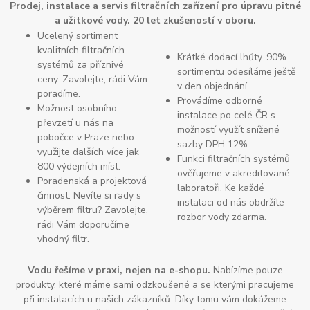
Prodej, instalace a servis filtračních zařízení pro úpravu pitné
a užitkové vody. 20 let zkušeností v oboru.
Ucelený sortiment
kvalitních filtračních
Krátké dodací lhůty. 90%
systémů za příznivé
sortimentu odesíláme ještě
ceny. Zavolejte, rádi Vám
v den objednání.
poradíme.
Provádíme odborné
Možnost osobního
instalace po celé ČR s
převzetí u nás na
možností využít snížené
pobočce v Praze nebo
sazby DPH 12%.
využijte dalších více jak
Funkci filtračních systémů
800 výdejních míst.
ověřujeme v akreditované
Poradenská a projektová
laboratoři. Ke každé
činnost. Nevíte si rady s
instalaci od nás obdržíte
výběrem filtru? Zavolejte,
rozbor vody zdarma.
rádi Vám doporučíme
vhodný filtr.
Vodu řešíme v praxi, nejen na e-shopu.
Nabízíme pouze
produkty, které máme sami odzkoušené a se kterými pracujeme
při instalacích u našich zákazníků. Díky tomu vám dokážeme