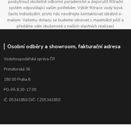
poskytnout skutečně odborné poradenství a doporučit filtrační
systém odpovídající vašim potřebám. Výběr filtrace vody bývá
často individuální, proto nás neváhejte kontaktovat ideálně e-
mailem. Vašemu dotazu se budeme věnovat s maximální péčí a
předáme vám zkušenosti z našich vlastních realizací.
Osobní odběry a showroom, fakturační adresa
Vodohospodářská správa ČR
Primátorská 36
180 00 Praha 8
PO-PÁ 8:30-17:00
IČ: 05341850 DIČ: CZ05341850