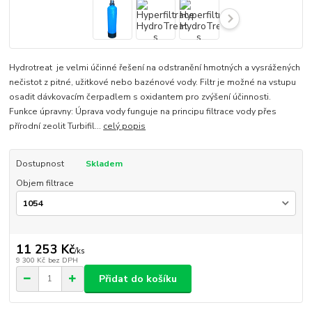
Hydrotreat je velmi účinné řešení na odstranění hmotných a vysrážených
nečistot z pitné, užitkové nebo bazénové vody. Filtr je možné na vstupu
osadit dávkovacím čerpadlem s oxidantem pro zvýšení účinnosti.
Funkce úpravny: Úprava vody funguje na principu filtrace vody přes
přírodní zeolit Turbifil...
celý popis
Dostupnost
Skladem
Objem filtrace
11 253 Kč
/
ks
9 300 Kč
bez DPH
Přidat do košíku