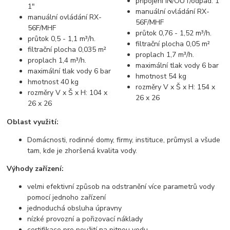
připojení IN/OUT/odpad: 1"
1"
manuální ovládání RX-
manuální ovládání RX-
56F/MHF
56F/MHF
průtok 0,76 - 1,52 m³/h.
průtok 0,5 - 1,1 m³/h.
filtrační plocha 0,05 m²
filtrační plocha 0,035 m²
proplach 1,7 m³/h.
proplach 1,4 m³/h.
maximální tlak vody 6 bar
maximální tlak vody 6 bar
hmotnost 54 kg
hmotnost 40 kg
rozměry V x Š x H: 154 x
rozměry V x Š x H: 104 x
26 x 26
26 x 26
Oblast využití:
Domácnosti, rodinné domy, firmy, instituce, průmysl a všude
tam, kde je zhoršená kvalita vody.
Výhody zařízení:
velmi efektivní způsob na odstranění více parametrů vody
pomocí jednoho zařízení
jednoduchá obsluha úpravny
nízké provozní a pořizovací náklady
certifikace pro použití na pitnou vodu