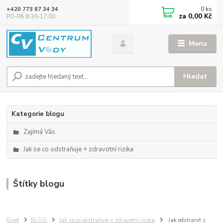
0
ks
+420 773 87 34 34
za
0,00 Kč
PO-PÁ 8:30-17:00
Menu
Hledat
Kategorie blogu
Zajímá Vás
Jak se co odstraňuje + zdravotní rizika
Štítky blogu
Úvod
BLOG
Jak se co odstraňuje + zdravotní rizika
Jak odstranit z