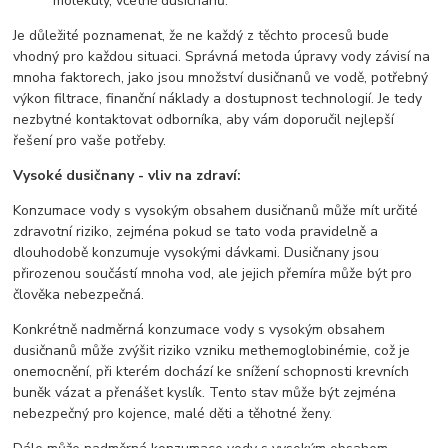
molekuly, včetně dusičnanů.
Je důležité poznamenat, že ne každý z těchto procesů bude
vhodný pro každou situaci. Správná metoda úpravy vody závisí na
mnoha faktorech, jako jsou množství dusičnanů ve vodě, potřebný
výkon filtrace, finanční náklady a dostupnost technologií. Je tedy
nezbytné kontaktovat odborníka, aby vám doporučil nejlepší
řešení pro vaše potřeby.
Vysoké dusičnany - vliv na zdraví:
Konzumace vody s vysokým obsahem dusičnanů může mít určité
zdravotní riziko, zejména pokud se tato voda pravidelně a
dlouhodobě konzumuje vysokými dávkami. Dusičnany jsou
přirozenou součástí mnoha vod, ale jejich přemíra může být pro
člověka nebezpečná.
Konkrétně nadměrná konzumace vody s vysokým obsahem
dusičnanů může zvýšit riziko vzniku methemoglobinémie, což je
onemocnění, při kterém dochází ke snížení schopnosti krevních
buněk vázat a přenášet kyslík. Tento stav může být zejména
nebezpečný pro kojence, malé děti a těhotné ženy.