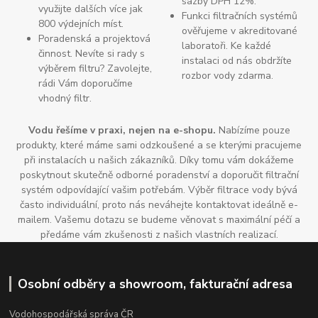
sazby DPH 12%.
využijte dalších více jak
Funkci filtračních systémů
800 výdejních míst.
ověřujeme v akreditované
Poradenská a projektová
laboratoři. Ke každé
činnost. Nevíte si rady s
instalaci od nás obdržíte
výběrem filtru? Zavolejte,
rozbor vody zdarma.
rádi Vám doporučíme
vhodný filtr.
Vodu řešíme v praxi, nejen na e-shopu.
Nabízíme pouze
produkty, které máme sami odzkoušené a se kterými pracujeme
při instalacích u našich zákazníků. Díky tomu vám dokážeme
poskytnout skutečně odborné poradenství a doporučit filtrační
systém odpovídající vašim potřebám. Výběr filtrace vody bývá
často individuální, proto nás neváhejte kontaktovat ideálně e-
mailem. Vašemu dotazu se budeme věnovat s maximální péčí a
předáme vám zkušenosti z našich vlastních realizací.
Osobní odběry a showroom, fakturační adresa
Vodohospodářská správa ČR