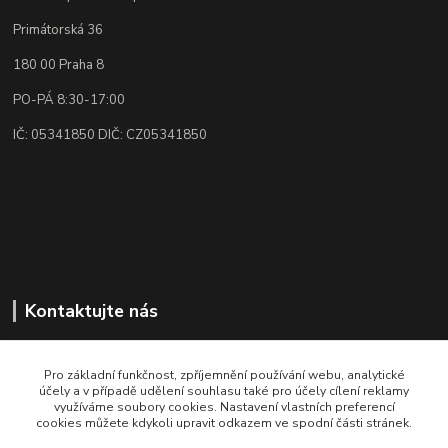
Primátorská 36
180 00 Praha 8
PO-PÁ 8:30-17:00
IČ: 05341850 DIČ: CZ05341850
Kontaktujte nás
Rádi poradíme, vysvětlíme👌🏼
+420 773 87 34 34
Pro základní funkčnost, zpříjemnění používání webu, analytické
účely a v případě udělení souhlasu také pro účely cílení reklamy
PO-PÁ 8:30-17:00
využíváme soubory cookies. Nastavení vlastních preferencí
cookies můžete kdykoli upravit odkazem ve spodní části stránek.
info@centrumvody.cz