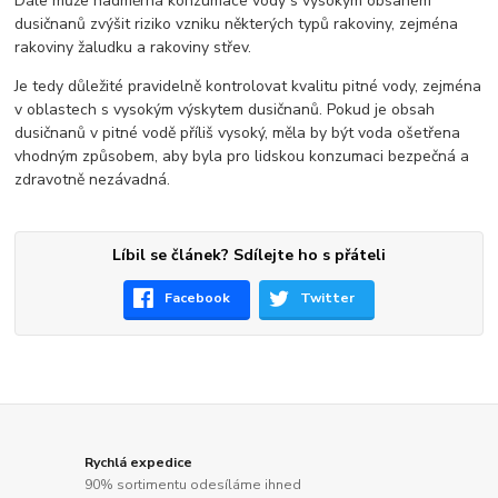
Dále může nadměrná konzumace vody s vysokým obsahem
dusičnanů zvýšit riziko vzniku některých typů rakoviny, zejména
rakoviny žaludku a rakoviny střev.
Je tedy důležité pravidelně kontrolovat kvalitu pitné vody, zejména
v oblastech s vysokým výskytem dusičnanů. Pokud je obsah
dusičnanů v pitné vodě příliš vysoký, měla by být voda ošetřena
vhodným způsobem, aby byla pro lidskou konzumaci bezpečná a
zdravotně nezávadná.
Líbil se článek? Sdílejte ho s přáteli
Facebook
Twitter
Rychlá expedice
90% sortimentu odesíláme ihned