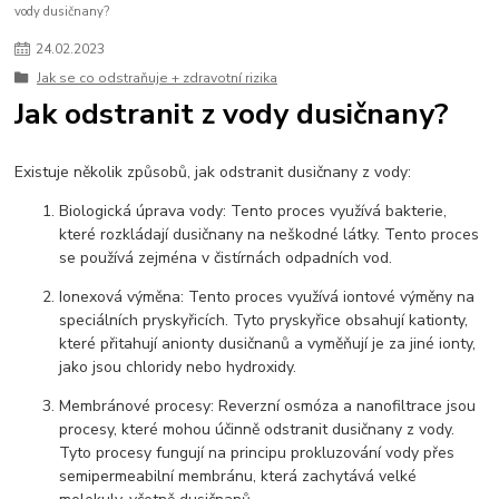
vody dusičnany?
24
.
02
.
2023
Jak se co odstraňuje + zdravotní rizika
Jak odstranit z vody dusičnany?
Existuje několik způsobů, jak odstranit dusičnany z vody:
Biologická úprava vody: Tento proces využívá bakterie,
které rozkládají dusičnany na neškodné látky. Tento proces
se používá zejména v čistírnách odpadních vod.
Ionexová výměna: Tento proces využívá iontové výměny na
speciálních pryskyřicích. Tyto pryskyřice obsahují kationty,
které přitahují anionty dusičnanů a vyměňují je za jiné ionty,
jako jsou chloridy nebo hydroxidy.
Membránové procesy: Reverzní osmóza a nanofiltrace jsou
procesy, které mohou účinně odstranit dusičnany z vody.
Tyto procesy fungují na principu prokluzování vody přes
semipermeabilní membránu, která zachytává velké