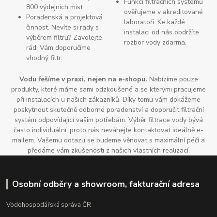
Funkci filtračních systémů
800 výdejních míst.
ověřujeme v akreditované
Poradenská a projektová
laboratoři. Ke každé
činnost. Nevíte si rady s
instalaci od nás obdržíte
výběrem filtru? Zavolejte,
rozbor vody zdarma.
rádi Vám doporučíme
vhodný filtr.
Vodu řešíme v praxi, nejen na e-shopu.
Nabízíme pouze
produkty, které máme sami odzkoušené a se kterými pracujeme
při instalacích u našich zákazníků. Díky tomu vám dokážeme
poskytnout skutečně odborné poradenství a doporučit filtrační
systém odpovídající vašim potřebám. Výběr filtrace vody bývá
často individuální, proto nás neváhejte kontaktovat ideálně e-
mailem. Vašemu dotazu se budeme věnovat s maximální péčí a
předáme vám zkušenosti z našich vlastních realizací.
Osobní odběry a showroom, fakturační adresa
Vodohospodářská správa ČR