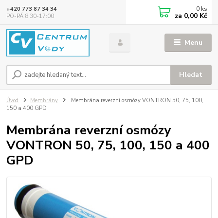
0
ks
+420 773 87 34 34
za
0,00 Kč
PO-PÁ 8:30-17:00
Menu
Hledat
Úvod
Membrány
Membrána reverzní osmózy VONTRON 50, 75, 100,
150 a 400 GPD
Membrána reverzní osmózy
VONTRON 50, 75, 100, 150 a 400
GPD