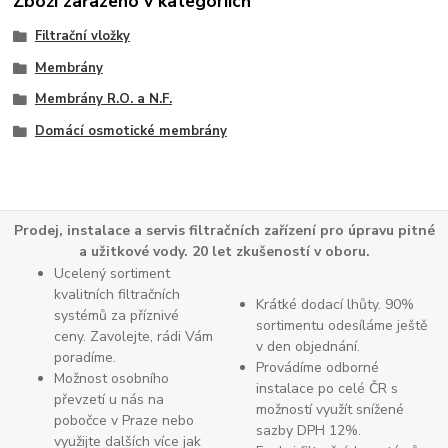
Zboží zařazeno v kategoriích
Filtrační vložky
Membrány
Membrány R.O. a N.F.
Domácí osmotické membrány
Prodej, instalace a servis filtračních zařízení pro úpravu pitné
a užitkové vody. 20 let zkušeností v oboru.
Ucelený sortiment
kvalitních filtračních
Krátké dodací lhůty. 90%
systémů za příznivé
sortimentu odesíláme ještě
ceny. Zavolejte, rádi Vám
v den objednání.
poradíme.
Provádíme odborné
Možnost osobního
instalace po celé ČR s
převzetí u nás na
možností využít snížené
pobočce v Praze nebo
sazby DPH 12%.
využijte dalších více jak