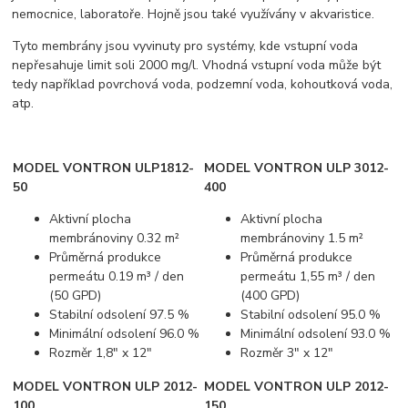
nemocnice, laboratoře. Hojně jsou také využívány v akvaristice.
Tyto membrány jsou vyvinuty pro systémy, kde vstupní voda
nepřesahuje limit soli 2000 mg/l. Vhodná vstupní voda může být
tedy například povrchová voda, podzemní voda, kohoutková voda,
atp.
MODEL VONTRON ULP1812-
MODEL VONTRON ULP 3012-
50
400
Aktivní plocha
Aktivní plocha
membránoviny 0.32 m²
membránoviny 1.5 m²
Průměrná produkce
Průměrná produkce
permeátu 0.19 m³ / den
permeátu 1,55 m³ / den
(50 GPD)
(400 GPD)
Stabilní odsolení 97.5 %
Stabilní odsolení 95.0 %
Minimální odsolení 96.0 %
Minimální odsolení 93.0 %
Rozměr 1,8" x 12"
Rozměr 3" x 12"
MODEL VONTRON ULP 2012-
MODEL VONTRON ULP 2012-
100
150