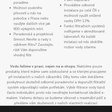
poradíme.
Provádíme odborné
Možnost osobního
instalace po celé ČR s
převzetí u nás na
možností využít snížené
pobočce v Praze nebo
sazby DPH 12%.
využijte dalších více jak
Funkci filtračních systémů
800 výdejních míst.
ověřujeme v akreditované
Poradenská a projektová
laboratoři. Ke každé
činnost. Nevíte si rady s
instalaci od nás obdržíte
výběrem filtru? Zavolejte,
rozbor vody zdarma.
rádi Vám doporučíme
vhodný filtr.
Vodu řešíme v praxi, nejen na e-shopu.
Nabízíme pouze
produkty, které máme sami odzkoušené a se kterými pracujeme
při instalacích u našich zákazníků. Díky tomu vám dokážeme
poskytnout skutečně odborné poradenství a doporučit filtrační
systém odpovídající vašim potřebám. Výběr filtrace vody bývá
často individuální, proto nás neváhejte kontaktovat ideálně e-
mailem. Vašemu dotazu se budeme věnovat s maximální péčí a
předáme vám zkušenosti z našich vlastních realizací.