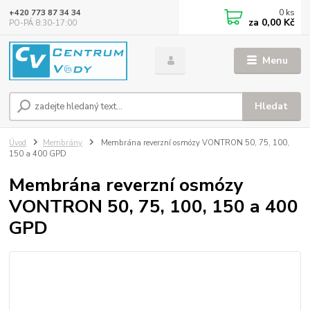
0
ks
+420 773 87 34 34
za
0,00 Kč
PO-PÁ 8:30-17:00
Menu
Hledat
Úvod
Membrány
Membrána reverzní osmózy VONTRON 50, 75, 100,
150 a 400 GPD
Membrána reverzní osmózy
VONTRON 50, 75, 100, 150 a 400
GPD