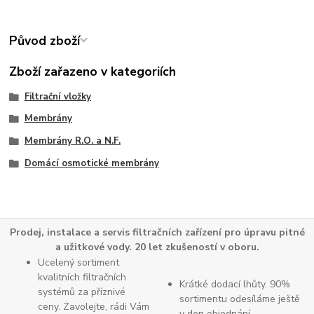
Původ zboží
Zboží zařazeno v kategoriích
Filtrační vložky
Membrány
Membrány R.O. a N.F.
Domácí osmotické membrány
Prodej, instalace a servis filtračních zařízení pro úpravu pitné
a užitkové vody. 20 let zkušeností v oboru.
Ucelený sortiment
kvalitních filtračních
Krátké dodací lhůty. 90%
systémů za příznivé
sortimentu odesíláme ještě
ceny. Zavolejte, rádi Vám
v den objednání.