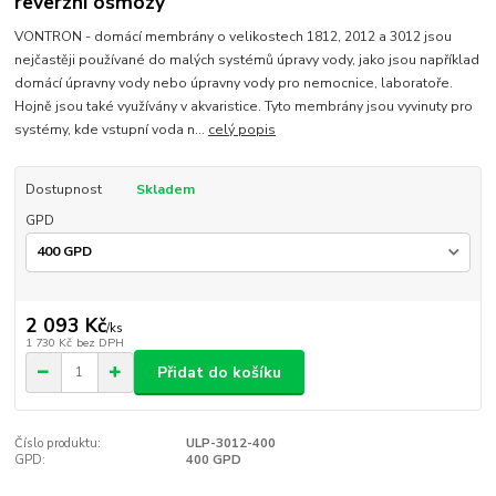
reverzní osmózy
VONTRON - domácí membrány o velikostech 1812, 2012 a 3012 jsou
nejčastěji používané do malých systémů úpravy vody, jako jsou například
domácí úpravny vody nebo úpravny vody pro nemocnice, laboratoře.
Hojně jsou také využívány v akvaristice. Tyto membrány jsou vyvinuty pro
systémy, kde vstupní voda n...
celý popis
Dostupnost
Skladem
GPD
2 093 Kč
/
ks
1 730 Kč
bez DPH
Přidat do košíku
Číslo produktu:
ULP-3012-400
GPD:
400 GPD