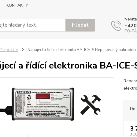
KONTAKTY
Nevíte
Hledat
+420
PO-PÁ
še pro UV
Napájecí a řídící elektronika BA-ICE-S Repasovaný náhradní d
jecí a řídící elektronika BA-ICE
Repaso
elektr
Dos
3 
3 1