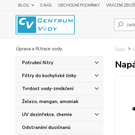
BLOG
O NÁS
OBCHODNÍ PODMÍNKY
VRÁCENÍ ZBOŽÍ
Úprava a filtrace vody
Úvod
V
Napá
Potrubní filtry
Filtry do kuchyňské linky
Tvrdost vody-změkčení
Železo, mangan, amoniak
UV dezinfekce, chemie
Odstranění dusičnanů