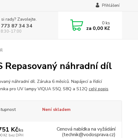
Přihlášení
 si rady? Zavolejte.
0
ks
 773 87 34 34
za
0,00 Kč
 8:30-17:00
íl
-S Repasovaný náhradní díl
vaný náhradní díl. Záruka 6 měsíců. Napájecí a řídící
onika pro UV lampy VIQUA S5Q, S8Q a S12Q
celý popis
tupnost
Není skladem
751 Kč
Cenová nabídka na vyžádání
/
ks
(technik@vodosprava.cz)
00 Kč
bez DPH