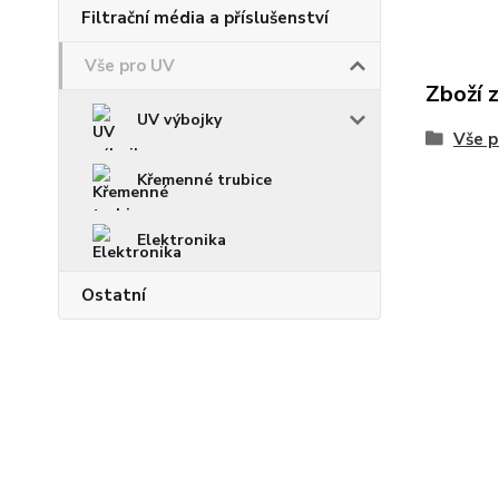
Filtrační média a příslušenství
Vše pro UV
Zboží 
UV výbojky
Vše p
Křemenné trubice
Elektronika
Ostatní