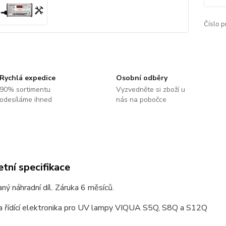
Číslo p
Rychlá expedice
Osobní odběry
90% sortimentu
Vyzvedněte si zboží u
odesíláme ihned
nás na pobočce
tní specifikace
ý náhradní díl. Záruka 6 měsíců.
 a řídící elektronika pro UV lampy VIQUA S5Q, S8Q a S12Q