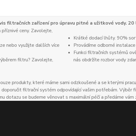
vis filtračních zařízení pro úpravu pitné a užitkové vody. 20
 příznivé ceny. Zavolejte,
Krátké dodací lhůty. 90% sor
e nebo využijte dalších více
Provádíme odborné instalace
Funkci filtračních systémů ov
výběrem filtru? Zavolejte,
nás obdržíte rozbor vody zda
uze produkty, které máme sami odzkoušené a se kterými pracuje
oručit filtrační systém odpovídající vašim potřebám. Výběr fil
u dotazu se budeme věnovat s maximální péčí a předáme vám zkuš