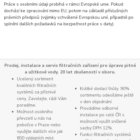
Práce s osobními údaji probíhá v rámci Evropské unie. Pokud
dochází ke zpracování mimo EU, potom na základě příslušných
právních předpisů (výjimky schválené Evropskou unií, případně po
splnění dalších požadavků na bezpečnost práce s daty).
Prodej, instalace a servis filtračních zařízení pro úpravu pitné
a užitkové vody. 20 let zkušeností v oboru.
Ucelený sortiment
kvalitních filtračních
Krátké dodací lhůty. 90%
systémů za příznivé
sortimentu odesíláme ještě
ceny. Zavolejte, rádi Vám
v den objednání.
poradíme.
Provádíme odborné
Možnost osobního
instalace po celé ČR s
převzetí u nás na
možností využít snížené
pobočce v Praze nebo
sazby DPH 12%.
využijte dalších více jak
Funkci filtračních systémů
800 výdejních míst.