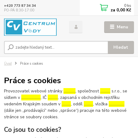
0
ks
+420 773 87 34 34
za
0,00 Kč
PO-PÁ 8:30-17:00
Menu
Hledat
Úvod
Práce s cookies
Práce s cookies
Provozovatel webové stránky
………….
, společnost
………..
s.r.o., se
sídlem v
…………………
, IČ
………..
, zapsaná v obchodním rejstříku
vedeném Krajským soudem v
……….
, oddíl
……….
, vložka
……………..
(dále jen „prodávající“ nebo „správce“) pracuje na této webové
stránce se soubory cookies.
Co jsou to cookies?