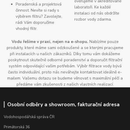
ověřujeme v akreditované
Poradenská a projektová
laboratoři. Ke každé
činnost. Nevíte si rady s
instalaci od nás obdržíte
výběrem filtru? Zavolejte,
rozbor vody zdarma.
rádi Vám doporučíme
vhodný filtr.
Vodu řešíme v praxi, nejen na e-shopu.
Nabízíme pouze
produkty, které máme sami odzkoušené a se kterými pracujeme
při instalacích u našich zákazníků. Díky tomu vám dokážeme
poskytnout skutečně odborné poradenství a doporučit filtrační
systém odpovídající vašim potřebám. Výběr filtrace vody bývá
často individuální, proto nás neváhejte kontaktovat ideálně e-
mailem. Vašemu dotazu se budeme věnovat s maximální péčí a
předáme vám zkušenosti z našich vlastních realizací.
Osobní odběry a showroom, fakturační adresa
Vodohospodářská správa ČR
Primátorská 36