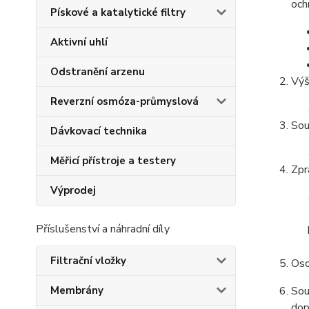
och
Pískové a katalytické filtry
Aktivní uhlí
Odstranění arzenu
Výš
Reverzní osmóza-průmyslová
Sou
Dávkovací technika
Měřicí přístroje a testery
Zpr
Výprodej
Příslušenství a náhradní díly
Filtrační vložky
Oso
Membrány
Sou
dop