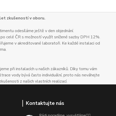
 let zkušeností v oboru.
timentu odesíláme ještě v den objednání.
 po celé ČR s možností využít snížené sazby DPH 12%.
ěřujeme v akreditované laboratoři. Ke každé instalaci od
rma.
me při instalacích u našich zákazníků. Díky tomu vám
trace vody bývá často individuální, proto nás neváhejte
enosti z našich vlastních realizací.
Kontaktujte nás
Rádi poradíme, vysvětlíme👌🏼