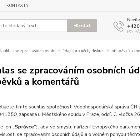
KONTAKTY
Nevíte
Hledat
+420
PO-PÁ
ouhlas se zpracováním osobních údajů pro účely diskuzních příspěvků a ko
las se zpracováním osobních úda
pěvků a komentářů
lujete tímto souhlas
společnosti Vodohospodářská správa ČR s.
41850, zapsaná u Městského soudu v Praze, oddíl C, vložka 
le jen
„Správce“
), aby ve smyslu nařízení Evropského parlame
vislosti se zpracováním osobních údajů a o volném pohybu těcht