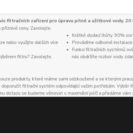
vis filtračních zařízení pro úpravu pitné a užitkové vody. 20
 příznivé ceny. Zavolejte,
Krátké dodací lhůty. 90% sor
e nebo využijte dalších více
Provádíme odborné instalace
Funkci filtračních systémů ov
výběrem filtru? Zavolejte,
nás obdržíte rozbor vody zda
uze produkty, které máme sami odzkoušené a se kterými pracuje
oručit filtrační systém odpovídající vašim potřebám. Výběr fil
u dotazu se budeme věnovat s maximální péčí a předáme vám zkuš