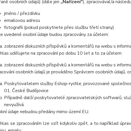
raně osobních údajů) (dále jen
„Nařízení“
), zpracovával/a následuj
jméno / přezdívku
emailovou adresu
fotografii (pokud poskytnete přes službu třetí strany).
e uvedené osobní údaje budou zpracovány za účelem:
zobrazení diskuzních příspěvků a komentářů na webu s informa
hlas udělujete na zpracování po dobu
10 let
a to za účelem:
zobrazení diskuzních příspěvků a komentářů na webu s informa
acování osobních údajů je prováděno Správcem osobních údajů, os
Poskytovatelem služby Eshop-rychle, provozované společnost
01, České Budějovice
Případně další poskytovatelé zpracovatelských softwarů, služ
nevyužívá.
bní údaje
nebudou
předány mimo území EU.
hlas se zpracováním lze vzít kdykoliv zpět, a to
například úpra
isu, emailu.