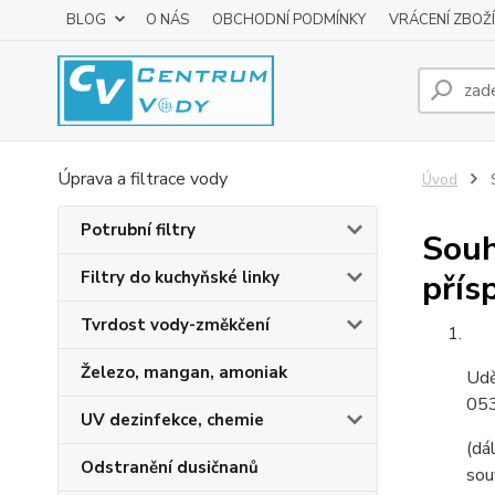
BLOG
O NÁS
OBCHODNÍ PODMÍNKY
VRÁCENÍ ZBOŽÍ
Úprava a filtrace vody
Úvod
S
Potrubní filtry
Souh
Filtry do kuchyňské linky
přís
Tvrdost vody-změkčení
Železo, mangan, amoniak
Udě
053
UV dezinfekce, chemie
(dá
Odstranění dusičnanů
sou