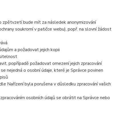
to zpětvzetí bude mít za následek
anonymizování
 ochrany soukromí v patičce webu), popř. na slovní žádost
vává
dajům a požadovat jejich kopii
sitelnost
vit, popřípadě požadovat omezení jejich zpracování
se nejedná o osobní údaje, které je Správce povinen
pisů
dle Nařízení byla porušena v důsledku zpracování vašich
e zpracováním osobních údajů se obrátit na Správce nebo