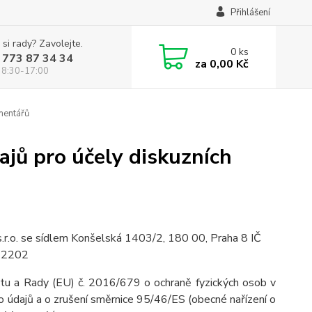
Přihlášení
 si rady? Zavolejte.
0
ks
 773 87 34 34
za
0,00 Kč
 8:30-17:00
mentářů
jů pro účely diskuzních
r.o. se sídlem Konšelská 1403/2, 180 00, Praha 8 IČ
262202
ntu a Rady (EU) č. 2016/679 o ochraně fyzických osob v
o údajů a o zrušení směrnice 95/46/ES (obecné nařízení o