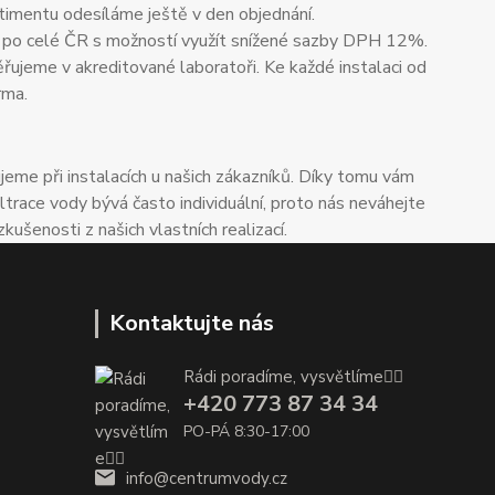
timentu odesíláme ještě v den objednání.
 po celé ČR s možností využít snížené sazby DPH 12%.
ěřujeme v akreditované laboratoři. Ke každé instalaci od
rma.
me při instalacích u našich zákazníků. Díky tomu vám
trace vody bývá často individuální, proto nás neváhejte
enosti z našich vlastních realizací.
Kontaktujte nás
Rádi poradíme, vysvětlíme👌🏼
+420 773 87 34 34
PO-PÁ 8:30-17:00
info@centrumvody.cz