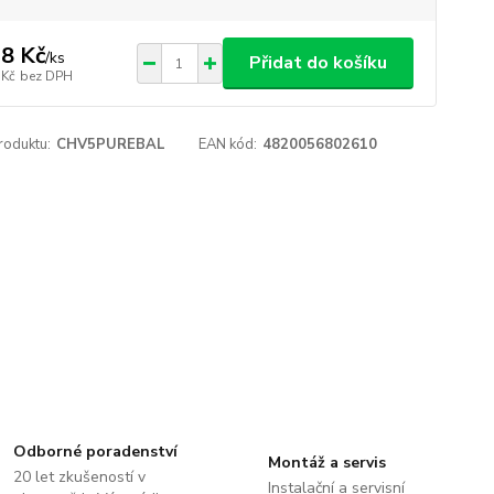
8 Kč
/
ks
Přidat do košíku
 Kč
bez DPH
roduktu:
CHV5PUREBAL
EAN kód:
4820056802610
Odborné poradenství
Montáž a servis
20 let zkušeností v
Instalační a servisní