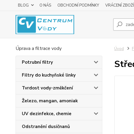
BLOG
O NÁS
OBCHODNÍ PODMÍNKY
VRÁCENÍ ZBOŽÍ
Úprava a filtrace vody
Úvod
F
Stře
Potrubní filtry
Filtry do kuchyňské linky
Tvrdost vody-změkčení
Železo, mangan, amoniak
UV dezinfekce, chemie
Odstranění dusičnanů