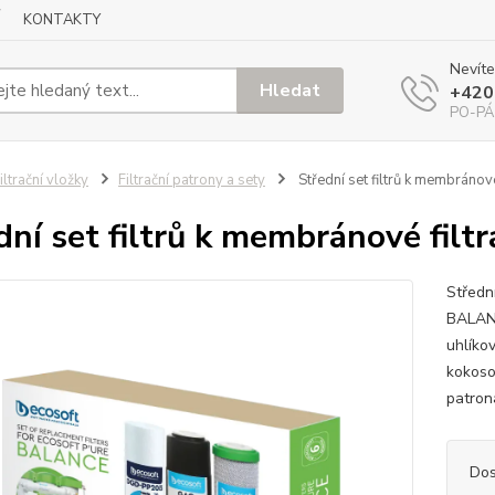
KONTAKTY
Nevíte
Hledat
+420
PO-PÁ
iltrační vložky
Filtrační patrony a sety
Střední set filtrů k membráno
dní set filtrů k membránové fi
Středn
BALANC
uhlíko
kokoso
patron
Dos