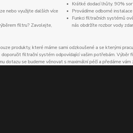
Krátké dodací lhůty. 90% sor
e nebo využijte dalších více
Provádíme odborné instalace
Funkci filtračních systémů ov
výběrem filtru? Zavolejte,
nás obdržíte rozbor vody zda
uze produkty, které máme sami odzkoušené a se kterými pracuje
oručit filtrační systém odpovídající vašim potřebám. Výběr fil
u dotazu se budeme věnovat s maximální péčí a předáme vám zkuš