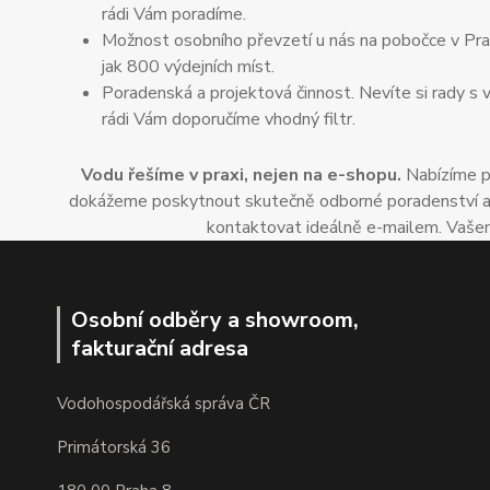
rádi Vám poradíme.
Možnost osobního převzetí u nás na pobočce v Praz
jak 800 výdejních míst.
Poradenská a projektová činnost. Nevíte si rady s 
rádi Vám doporučíme vhodný filtr.
Vodu řešíme v praxi, nejen na e-shopu.
Nabízíme po
dokážeme poskytnout skutečně odborné poradenství a dop
kontaktovat ideálně e-mailem. Vašem
Osobní odběry a showroom,
fakturační adresa
Vodohospodářská správa ČR
Primátorská 36