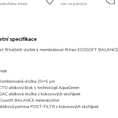
odesíláme ihned
nás na pobočce
tní specifikace
set filtračních vložek k membránové filtraci ECOSOFT BALANCE
uje:
Kombinovaná vložka 20+5 µm
CTO uhlíkový blok s technologií AquaGreen
GAC uhlíková vložka z kokosových skořápek
Ecosoft BALANCE mineralizátor
uhlíková patrona POST-FILTR z kokosových skořápek