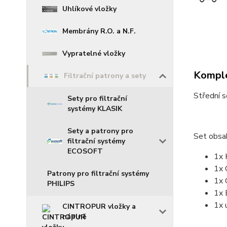
Uhlíkové vložky
Membrány R.O. a N.F.
Vypratelné vložky
Komple
Filtrační patrony a sety
Střední 
Sety pro filtrační
systémy KLASIK
Sety a patrony pro
Set obsah
filtrační systémy
ECOSOFT
1x 
1x 
Patrony pro filtrační systémy
1x 
PHILIPS
1x 
1x 
CINTROPUR vložky a
náplně