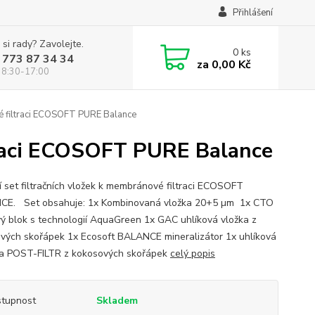
Přihlášení
 si rady? Zavolejte.
0
ks
 773 87 34 34
za
0,00 Kč
 8:30-17:00
vé filtraci ECOSOFT PURE Balance
ltraci ECOSOFT PURE Balance
í set filtračních vložek k membránové filtraci ECOSOFT
E. Set obsahuje: 1x Kombinovaná vložka 20+5 µm 1x CTO
vý blok s technologií AquaGreen 1x GAC uhlíková vložka z
vých skořápek 1x Ecosoft BALANCE mineralizátor 1x uhlíková
a POST-FILTR z kokosových skořápek
celý popis
tupnost
Skladem