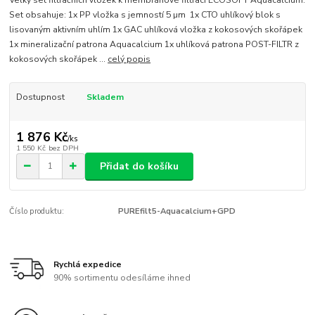
Velký set filtračních vložek k membránové filtraci ECOSOFT Aquacalcium.
Set obsahuje: 1x PP vložka s jemností 5 µm 1x CTO uhlíkový blok s
lisovaným aktivním uhlím 1x GAC uhlíková vložka z kokosových skořápek
1x mineralizační patrona Aquacalcium 1x uhlíková patrona POST-FILTR z
kokosových skořápek ...
celý popis
Dostupnost
Skladem
1 876 Kč
/
ks
1 550 Kč
bez DPH
Přidat do košíku
Číslo produktu:
PUREfilt5-Aquacalcium+GPD
Rychlá expedice
90% sortimentu odesíláme ihned