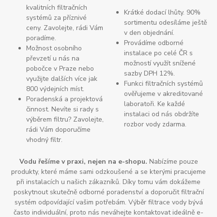
kvalitních filtračních
Krátké dodací lhůty. 90%
systémů za příznivé
sortimentu odesíláme ještě
ceny. Zavolejte, rádi Vám
v den objednání.
poradíme.
Provádíme odborné
Možnost osobního
instalace po celé ČR s
převzetí u nás na
možností využít snížené
pobočce v Praze nebo
sazby DPH 12%.
využijte dalších více jak
Funkci filtračních systémů
800 výdejních míst.
ověřujeme v akreditované
Poradenská a projektová
laboratoři. Ke každé
činnost. Nevíte si rady s
instalaci od nás obdržíte
výběrem filtru? Zavolejte,
rozbor vody zdarma.
rádi Vám doporučíme
vhodný filtr.
Vodu řešíme v praxi, nejen na e-shopu.
Nabízíme pouze
produkty, které máme sami odzkoušené a se kterými pracujeme
při instalacích u našich zákazníků. Díky tomu vám dokážeme
poskytnout skutečně odborné poradenství a doporučit filtrační
systém odpovídající vašim potřebám. Výběr filtrace vody bývá
často individuální, proto nás neváhejte kontaktovat ideálně e-