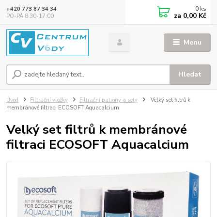
0
ks
+420 773 87 34 34
za
0,00 Kč
PO-PÁ 8:30-17:00
Menu
Hledat
Úvod
Filtrační vložky
Filtrační patrony a sety
Velký set filtrů k
membránové filtraci ECOSOFT Aquacalcium
Velký set filtrů k membránové
filtraci ECOSOFT Aquacalcium