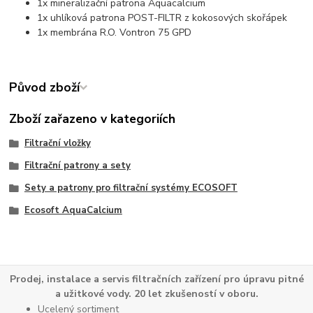
1x mineralizační patrona Aquacalcium
1x uhlíková patrona POST-FILTR z kokosových skořápek
1x membrána R.O. Vontron 75 GPD
Původ zboží
Zboží zařazeno v kategoriích
Filtrační vložky
Filtrační patrony a sety
Sety a patrony pro filtrační systémy ECOSOFT
Ecosoft AquaCalcium
Prodej, instalace a servis filtračních zařízení pro úpravu pitné
a užitkové vody. 20 let zkušeností v oboru.
Ucelený sortiment