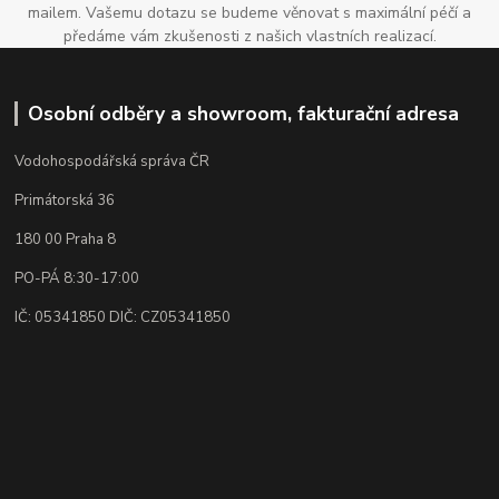
mailem. Vašemu dotazu se budeme věnovat s maximální péčí a
předáme vám zkušenosti z našich vlastních realizací.
Osobní odběry a showroom, fakturační adresa
Vodohospodářská správa ČR
Primátorská 36
180 00 Praha 8
PO-PÁ 8:30-17:00
IČ: 05341850 DIČ: CZ05341850