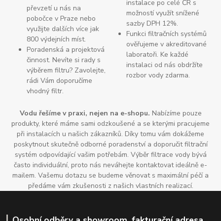
instalace po celé ČR s
převzetí u nás na
možností využít snížené
pobočce v Praze nebo
sazby DPH 12%.
využijte dalších více jak
Funkci filtračních systémů
800 výdejních míst.
ověřujeme v akreditované
Poradenská a projektová
laboratoři. Ke každé
činnost. Nevíte si rady s
instalaci od nás obdržíte
výběrem filtru? Zavolejte,
rozbor vody zdarma.
rádi Vám doporučíme
vhodný filtr.
Vodu řešíme v praxi, nejen na e-shopu.
Nabízíme pouze
produkty, které máme sami odzkoušené a se kterými pracujeme
při instalacích u našich zákazníků. Díky tomu vám dokážeme
poskytnout skutečně odborné poradenství a doporučit filtrační
systém odpovídající vašim potřebám. Výběr filtrace vody bývá
často individuální, proto nás neváhejte kontaktovat ideálně e-
mailem. Vašemu dotazu se budeme věnovat s maximální péčí a
předáme vám zkušenosti z našich vlastních realizací.
Osobní odběry a showroom, fakturační adresa