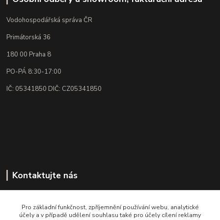
Vodohospodářská správa ČR
Primátorská 36
180 00 Praha 8
PO-PÁ 8:30-17:00
IČ: 05341850 DIČ: CZ05341850
Kontaktujte nás
Rádi poradíme, vysvětlíme👌🏼
+420 773 87 34 34
Pro základní funkčnost, zpříjemnění používání webu, analytické
účely a v případě udělení souhlasu také pro účely cílení reklamy
PO-PÁ 8:30-17:00