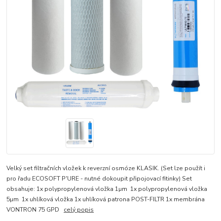
Velký set filtračních vložek k reverzní osmóze KLASIK. (Set lze použít i
pro řadu ECOSOFT P′URE - nutné dokoupit připojovací fitinky) Set
obsahuje: 1x polypropylenová vložka 1µm 1x polypropylenová vložka
5µm 1x uhlíková vložka 1x uhlíková patrona POST-FILTR 1x membrána
VONTRON 75 GPD
celý popis