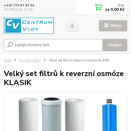
0
ks
+420 773 87 34 34
za
0,00 Kč
PO-PÁ 8:30-17:00
Menu
Hledat
Úvod
Filtrační vložky
Velký set filtrů k reverzní osmóze KLASIK
Velký set filtrů k reverzní osmóze
KLASIK