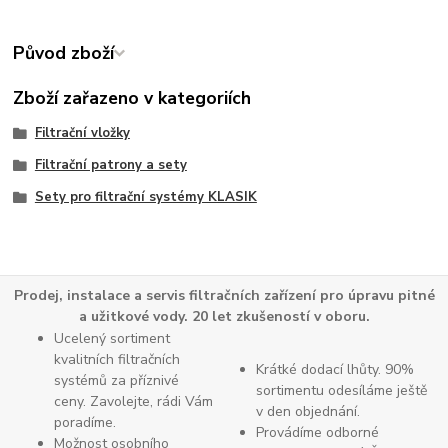
Původ zboží
Zboží zařazeno v kategoriích
Filtrační vložky
Filtrační patrony a sety
Sety pro filtrační systémy KLASIK
Prodej, instalace a servis filtračních zařízení pro úpravu pitné
a užitkové vody. 20 let zkušeností v oboru.
Ucelený sortiment
kvalitních filtračních
Krátké dodací lhůty. 90%
systémů za příznivé
sortimentu odesíláme ještě
ceny. Zavolejte, rádi Vám
v den objednání.
poradíme.
Provádíme odborné
Možnost osobního