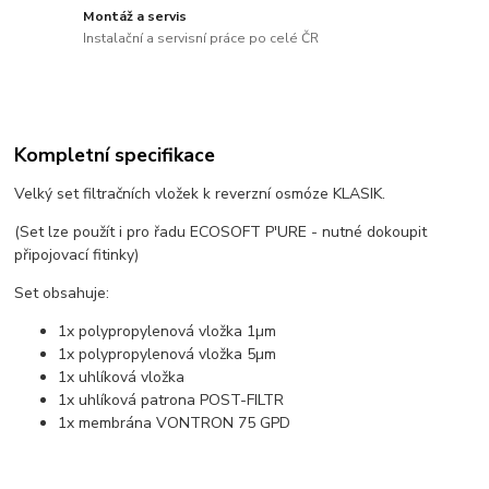
Montáž a servis
Instalační a servisní práce po celé ČR
Kompletní specifikace
Velký set filtračních vložek k reverzní osmóze KLASIK.
(Set lze použít i pro řadu ECOSOFT P′URE - nutné dokoupit
připojovací fitinky)
Set obsahuje:
1x polypropylenová vložka 1µm
1x polypropylenová vložka 5µm
1x uhlíková vložka
1x uhlíková patrona POST-FILTR
1x membrána VONTRON 75 GPD