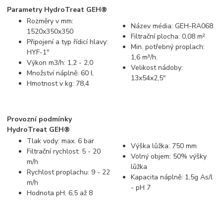
Parametry HydroTreat GEH®
Rozměry v mm:
Název média: GEH-RA068
1520x350x350
Filtrační plocha: 0,08 m²
Připojení a typ řídicí hlavy:
Min. potřebný proplach:
HYF-1"
1,6 m³/h.
Výkon m3/h: 1,2 - 2,0
Velikost nádoby:
Množství náplně: 60 l.
13x54x2,5"
Hmotnost v kg: 78,4
Provozní podmínky
HydroTreat GEH®
Tlak vody: max. 6 bar
Výška lůžka: 750 mm
Filtrační rychlost: 5 - 20
Volný objem: 50% výšky
m/h
lůžka
Rychlost proplachu: 9 - 22
Kapacita náplně: 1,5g As/l
m/h
- pH 7
Hodnota pH: 6,5 až 8