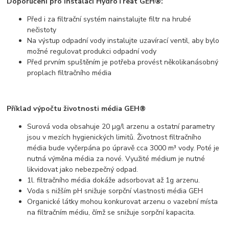
Doporučení pro instalaci HydroTreat GEH®:
Před i za filtrační systém nainstalujte filtr na hrubé
nečistoty
Na výstup odpadní vody instalujte uzavírací ventil, aby bylo
možné regulovat produkci odpadní vody
Před prvním spuštěním je potřeba provést několikanásobný
proplach filtračního média
Příklad výpočtu životnosti média GEH®
Surová voda obsahuje 20 µg/l arzenu a ostatní parametry
jsou v mezích hygienických limitů. Životnost filtračního
média bude vyčerpána po úpravě cca 3000 m³ vody. Poté je
nutná výměna média za nové. Využité médium je nutné
likvidovat jako nebezpečný odpad.
1l. filtračního média dokáže adsorbovat až 1g arzenu.
Voda s nižším pH snižuje sorpční vlastnosti média GEH
Organické látky mohou konkurovat arzenu o vazební místa
na filtračním médiu, čímž se snižuje sorpční kapacita.