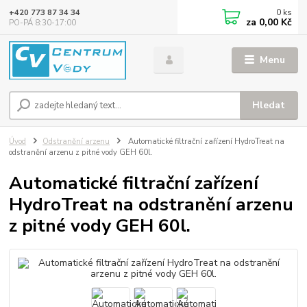
0
ks
+420 773 87 34 34
za
0,00 Kč
PO-PÁ 8:30-17:00
Menu
Hledat
Úvod
Odstranění arzenu
Automatické filtrační zařízení HydroTreat na
odstranění arzenu z pitné vody GEH 60l.
Automatické filtrační zařízení
HydroTreat na odstranění arzenu
z pitné vody GEH 60l.