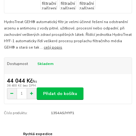
HydroTreat GEH® automatický filtr je velmi účinné řešení na odstranění
arzenu a antimonu z vody pitné, užitkové, procesní nebo odpadní, při
zachování veškerých zdraví prospěšných látek. Řídící jednotka HydroTreat
HYF-1 automaticky řídí veškeré procesy proplachu filtračního média
GEH® a stará se tak ...
celý popis
Dostupnost
Skladem
44 044 Kč
/
ks
36 400 Kč
bez DPH
Přidat do košíku
Číslo produktu:
1354AS/HYF1
Rychlá expedice