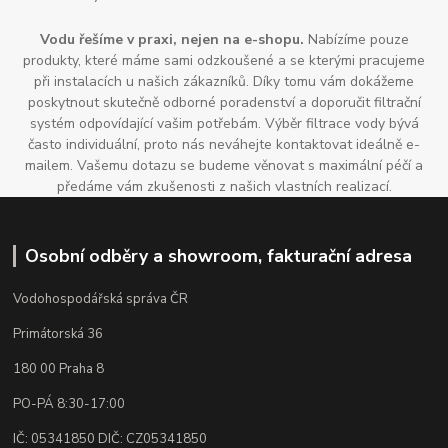
Vodu řešíme v praxi, nejen na e-shopu.
Nabízíme pouze
produkty, které máme sami odzkoušené a se kterými pracujeme
při instalacích u našich zákazníků. Díky tomu vám dokážeme
poskytnout skutečně odborné poradenství a doporučit filtrační
systém odpovídající vašim potřebám. Výběr filtrace vody bývá
často individuální, proto nás neváhejte kontaktovat ideálně e-
mailem. Vašemu dotazu se budeme věnovat s maximální péčí a
předáme vám zkušenosti z našich vlastních realizací.
Osobní odběry a showroom, fakturační adresa
Vodohospodářská správa ČR
Primátorská 36
180 00 Praha 8
PO-PÁ 8:30-17:00
IČ: 05341850 DIČ: CZ05341850