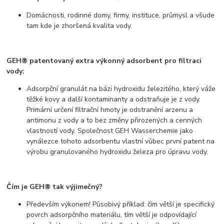
Domácnosti, rodinné domy, firmy, instituce, průmysl a všude
tam kde je zhoršená kvalita vody.
GEH® patentovaný extra výkonný adsorbent pro filtraci
vody:
Adsorpční granulát na bázi hydroxidu železitého, který váže
těžké kovy a další kontaminanty a odstraňuje je z vody.
Primární určení filtrační hmoty je odstranění arzenu a
antimonu z vody a to bez změny přirozených a cenných
vlastností vody. Společnost GEH Wasserchemie jako
vynálezce tohoto adsorbentu vlastní vůbec první patent na
výrobu granulovaného hydroxidu železa pro úpravu vody.
Čím je GEH® tak výjimečný?
Především výkonem! Působivý příklad: čím větší je specifický
povrch adsorpčního materiálu, tím větší je odpovídající