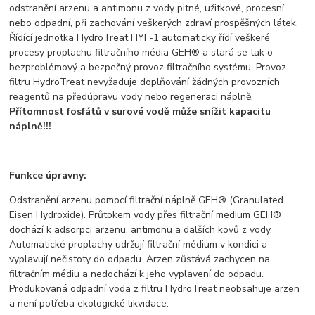
odstranění arzenu a antimonu z vody pitné, užitkové, procesní
nebo odpadní, při zachování veškerých zdraví prospěšných látek.
Řídící jednotka HydroTreat HYF-1 automaticky řídí veškeré
procesy proplachu filtračního média GEH® a stará se tak o
bezproblémový a bezpečný provoz filtračního systému. Provoz
filtru HydroTreat nevyžaduje doplňování žádných provozních
reagentů na předúpravu vody nebo regeneraci náplně.
Přítomnost fosfátů v surové vodě může snížit kapacitu
náplně!!!
Funkce úpravny:
Odstranění arzenu pomocí filtrační náplně GEH® (Granulated
Eisen Hydroxide). Průtokem vody přes filtrační medium GEH®
dochází k adsorpci arzenu, antimonu a dalších kovů z vody.
Automatické proplachy udržují filtrační médium v kondici a
vyplavují nečistoty do odpadu. Arzen zůstává zachycen na
filtračním médiu a nedochází k jeho vyplavení do odpadu.
Produkovaná odpadní voda z filtru HydroTreat neobsahuje arzen
a není potřeba ekologické likvidace.