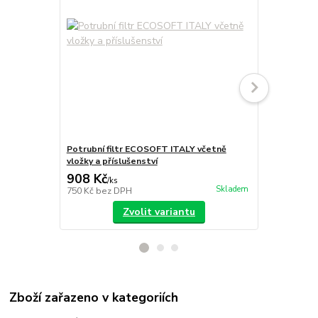
Potrubní filtr ECOSOFT ITALY včetně
Polypropylen
vložky a příslušenství
10”x2.5” 5 
908 Kč
85 Kč
/
ks
/
ks
Skladem
750 Kč
bez DPH
70 Kč
bez D
Zvolit variantu
Zboží zařazeno v kategoriích