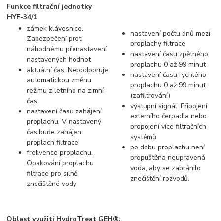
Funkce filtrační jednotky
HYF-34/1
zámek klávesnice.
nastavení počtu dnů mezi
Zabezpečení proti
proplachy filtrace
náhodnému přenastavení
nastavení času zpětného
nastavených hodnot
proplachu 0 až 99 minut
aktuální čas. Nepodporuje
nastavení času rychlého
automatickou změnu
proplachu 0 až 99 minut
režimu z letního na zimní
(zafiltrování)
čas
výstupní signál. Připojení
nastavení času zahájení
externího čerpadla nebo
proplachu. V nastavený
propojení více filtračních
čas bude zahájen
systémů
proplach filtrace
po dobu proplachu není
frekvence proplachu.
propuštěna neupravená
Opakování proplachu
voda, aby se zabránilo
filtrace pro silně
znečištění rozvodů.
znečištěné vody
Oblast využití HydroTreat GEH®: