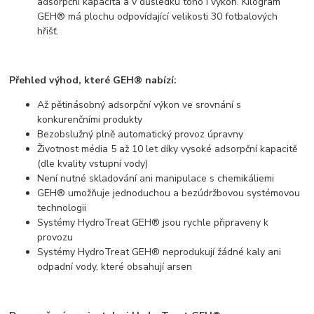
adsorpční kapacita a v důsledku toho i výkon. Kilogram
GEH® má plochu odpovídající velikosti 30 fotbalových
hřišť.
Přehled výhod, které GEH® nabízí:
Až pětinásobný adsorpční výkon ve srovnání s
konkurenčními produkty
Bezobslužný plně automatický provoz úpravny
Životnost média 5 až 10 let díky vysoké adsorpční kapacitě
(dle kvality vstupní vody)
Není nutné skladování ani manipulace s chemikáliemi
GEH® umožňuje jednoduchou a bezúdržbovou systémovou
technologii
Systémy HydroTreat GEH® jsou rychle připraveny k
provozu
Systémy HydroTreat GEH® neprodukují žádné kaly ani
odpadní vody, které obsahují arsen