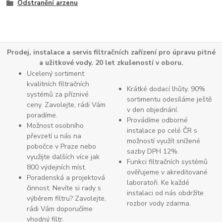
Odstranění arzenu
Prodej, instalace a servis filtračních zařízení pro úpravu pitné
a užitkové vody. 20 let zkušeností v oboru.
Ucelený sortiment
kvalitních filtračních
Krátké dodací lhůty. 90%
systémů za příznivé
sortimentu odesíláme ještě
ceny. Zavolejte, rádi Vám
v den objednání.
poradíme.
Provádíme odborné
Možnost osobního
instalace po celé ČR s
převzetí u nás na
možností využít snížené
pobočce v Praze nebo
sazby DPH 12%.
využijte dalších více jak
Funkci filtračních systémů
800 výdejních míst.
ověřujeme v akreditované
Poradenská a projektová
laboratoři. Ke každé
činnost. Nevíte si rady s
instalaci od nás obdržíte
výběrem filtru? Zavolejte,
rozbor vody zdarma.
rádi Vám doporučíme
vhodný filtr.