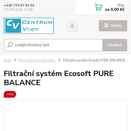
0
ks
+420 773 87 34 34
za
0,00 Kč
PO-PÁ 8:30-17:00
Menu
Hledat
Úvod
Filtry do kuchyňské linky
Filtrační systém Ecosoft PURE BALANCE
Filtrační systém Ecosoft PURE
BALANCE
Akce