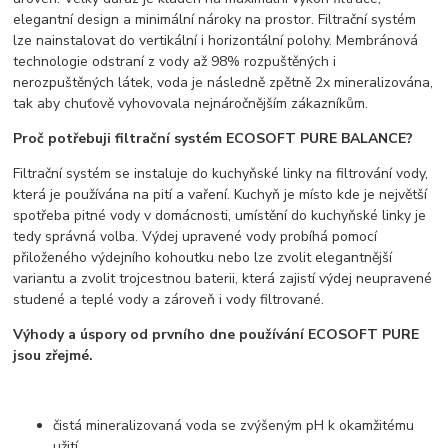
elegantní design a minimální nároky na prostor. Filtrační systém
lze nainstalovat do vertikální i horizontální polohy. Membránová
technologie odstraní z vody až 98% rozpuštěných i
nerozpuštěných látek, voda je následně zpětně 2x mineralizována,
tak aby chuťově vyhovovala nejnáročnějším zákazníkům.
Proč potřebuji filtrační systém ECOSOFT PURE BALANCE?
Filtrační systém se instaluje do kuchyňské linky na filtrování vody,
která je používána na pití a vaření. Kuchyň je místo kde je největší
spotřeba pitné vody v domácnosti, umístění do kuchyňské linky je
tedy správná volba. Výdej upravené vody probíhá pomocí
přiloženého výdejního kohoutku nebo lze zvolit elegantnější
variantu a zvolit trojcestnou baterii, která zajistí výdej neupravené
studené a teplé vody a zároveň i vody filtrované.
Výhody a úspory od prvního dne používání ECOSOFT PURE
jsou zřejmé.
čistá mineralizovaná voda se zvýšeným pH k okamžitému
užití