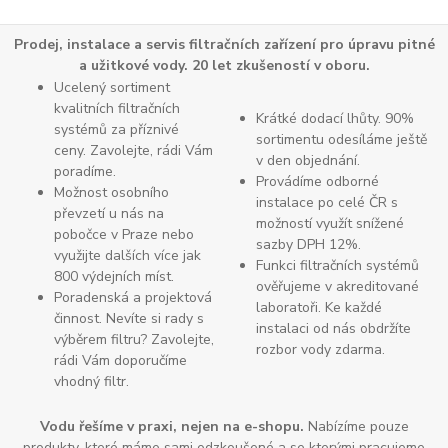
Prodej, instalace a servis filtračních zařízení pro úpravu pitné
a užitkové vody. 20 let zkušeností v oboru.
Ucelený sortiment
kvalitních filtračních
Krátké dodací lhůty. 90%
systémů za příznivé
sortimentu odesíláme ještě
ceny. Zavolejte, rádi Vám
v den objednání.
poradíme.
Provádíme odborné
Možnost osobního
instalace po celé ČR s
převzetí u nás na
možností využít snížené
pobočce v Praze nebo
sazby DPH 12%.
využijte dalších více jak
Funkci filtračních systémů
800 výdejních míst.
ověřujeme v akreditované
Poradenská a projektová
laboratoři. Ke každé
činnost. Nevíte si rady s
instalaci od nás obdržíte
výběrem filtru? Zavolejte,
rozbor vody zdarma.
rádi Vám doporučíme
vhodný filtr.
Vodu řešíme v praxi, nejen na e-shopu.
Nabízíme pouze
produkty, které máme sami odzkoušené a se kterými pracujeme