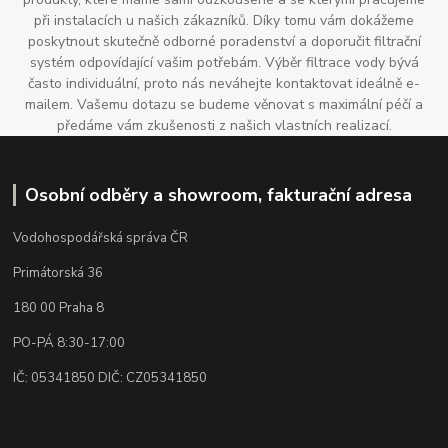
při instalacích u našich zákazníků. Díky tomu vám dokážeme
poskytnout skutečně odborné poradenství a doporučit filtrační
systém odpovídající vašim potřebám. Výběr filtrace vody bývá
často individuální, proto nás neváhejte kontaktovat ideálně e-
mailem. Vašemu dotazu se budeme věnovat s maximální péčí a
předáme vám zkušenosti z našich vlastních realizací.
Osobní odběry a showroom, fakturační adresa
Vodohospodářská správa ČR
Primátorská 36
180 00 Praha 8
PO-PÁ 8:30-17:00
IČ: 05341850 DIČ: CZ05341850