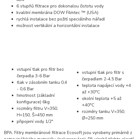
6 stupňů filtrace pro dokonalou čistotu vody
kvalitní membrána DOW Filmtec ™ (USA)
rychlá instalace bez požití speciálního nářadí
možnost vertikální a horizontální instalace
vstupní tlak pro filtr bez
vstupní tlak pro filtr s
čerpadla 3-6 Bar
čerpadlem 2-4,5 Bar
tlak v zásobním tanku 0,4
teplota napájecí vody +4
- 0,6 Bar
až +30°C
hmotnost (základní
okolní teplota +5 až
konfigurace) 6kg
+40°C
rozměry filtru V=350,
rozměry tanku V=350,
H=150, Š=450 mm
Ø=250 mm
připojení vody 1/2"
BPA. Filtry membránové filtrace Ecosoft jsou vyrobeny primárně z