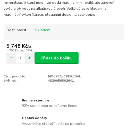
mineralizací,k která nejen, že dodá maximum minerálů, ale zároveň
zvyšuje pH vody na alkalickou úroveň. Velký důraz je kladen na
maximální výkon filtrace, elegantní design ...
celý popis
Dostupnost
Skladem
5 748 Kč
/
ks
4 750 Kč
bez DPH
Přidat do košíku
Číslo produktu:
MO675ALCPUREBAL
EAN kód:
4820056802641
Rychlá expedice
90% sortimentu odesíláme ihned
Osobní odběry
Vyzvedněte si zboží u nás na pobočce